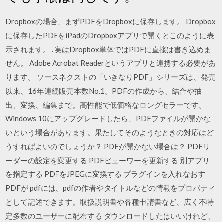
Dropboxの場合、まずPDFをDropboxに保存します。 Dropbox
に保存したPDFをiPadのDropboxアプリで開くとこのように表
示されます。 . 実はDropbox単体ではPDFに直接は書き込めま
せん。 Adobe Acrobat Readerというアプリと連携する必要があ
ります。 ソースネクストの「いきなりPDF」シリーズは、発売
以来、16年連続販売本数No.1。PDFの作成から、結合や抽
出、変換、編集まで。高性能で低価格なロングセラーです。
Windows 10にアップグレードしたら、PDFファイルが開かな
いという場合があります。果たしてそのようなときの対応はど
うすればよいのでしょうか？ PDFが開かない場合は？ PDFリ
ーダーの設定を変更する PDFビューワーを更新する 別アプリ
を指定する PDFをJPEGに変換する プラグインを入れなおす
PDFが pdfには、pdfの作者やタイトルなどの情報をプロパティ
として記述できます。取扱説明書や各種申請書など、広く不特
定多数のユーザーに配布する ダウンロードしたはいいけれど、