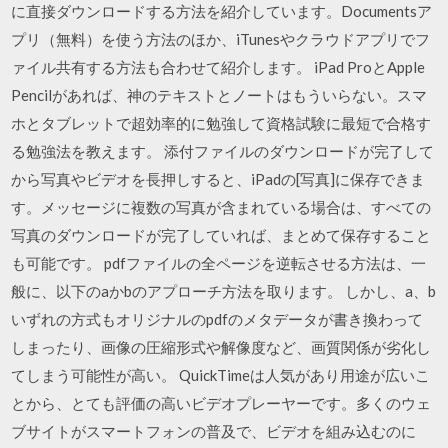
に直接ダウンロードする方法を紹介しています。Documentsア
プリ（無料）を使う方法のほか、iTunesやクラウドアプリでフ
ァイル共有する方法も合わせて紹介します。 iPad ProとApple
Pencilがあれば、神のテキストとノートはもういらない。スマ
ホとタブレットで超効率的に勉強して資格試験に最短で合格す
る勉強法を教えます。 添付ファイルのダウンロードが完了して
から写真やビデオを長押しすると、iPadの[写真]に保存できま
す。メッセージに複数の写真が含まれている場合は、すべての
写真のダウンロードが完了していれば、まとめて保存すること
も可能です。 pdfファイルの全ページを逆転させる方法は、一
般に、以下のaかbのアプローチ方法を取ります。 しかし、a、b
いずれの方式もオリジナルのpdfのメタデータが書き換わって
しまったり、画像の圧縮形式や解像度など、画質関係が劣化し
てしまう可能性が高い。 QuickTimeは人気があり用途が広いこ
とから、とても評価の高いビデオプレーヤーです。多くのウェ
ブサイトがスマートフォンの普及で、ビデオを組み込むのに