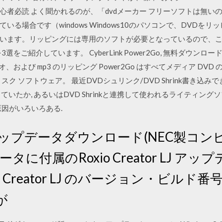
心者必読 よく聞かれるのが、「dvdメーカー フリーソフトは無い
る場合です（windows Windows10のパソコンで、DVDを
います。リッピングには専用のソフトが必要となっているので、この記
介しています。 CyberLink Power2Go, 無料ダウンロード。. Cy
、ビデオ、および mp3 のリッピング Power2Go はすべてメディア D
ィスク ソフトウェア。 最近DVDシュリンク/DVD Shrink書き込
違っていたか, あるいはDVD Shrinkと連携して使われるライティン
因がいろいろある.
or LJ アップデータダウンロード(NEC
ータに付属のRoxio Creator LJ 
o Creator LJ のバージョン・ビル
が