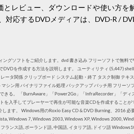
の評価とレビュー、ダウンロードや使い方
するDVDメディアは、DVD-R / DVD+R 
ライティングソフトをご紹介します。dvd 書き込み フリーソフトで無料で
yでDVDを作成する方法を説明します。 ユーティリティ (5,447) s
レータ関係 クリップボード システム起動・終了 タスク制御 テキ
トマシン用 バイナリファイル処理 バックアップ バッチ用 フリー
 「BurnAware」「Power2Go」「InfraRecorder」「デ
トを入手してプレーヤーで再生が可能な音楽CDを作成することが
indows用のRoxio Easy CD & DVD Burning、2016 必要条件
ista, Windows 7, Windows 2003, Windows XP, Windows 2000, W
 フランス語, ポーランド語, 中国語, イタリア語, ドイツ語 Wind