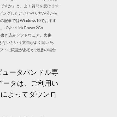
のですか」と、よく質問を受けます
リッピングしたいけどやり方が分から
事ではWindows10でおすす
berLink Power2Go
VD の書き込みソフトウェア、火傷
みできないという文句がよく聞いた.
グソフトに問題があるか, 最悪の場合
製コンピュータバンドル専
アップデータは、ご利用い
ド番号によってダウンロ