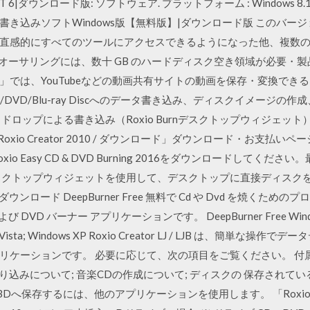
or NXT 6|ダウンロード版: ソフトウェア. プラットフォーム : Windows 8.1, Wi
Burnディスク書き込みソフトWindows版【無料版】|ダウンロード版 こ
感的にすべてのツールにアクセスできるようになった他、複数のデバイ
編集、オーサリングには、数十 GB のハードディスク空き領域が必要・製
010」では、YouTubeなどの動画共有サイトの動画を保存・変換で
/DVD/Blu-ray Discへのデータ書き込み、ディスクイメージ
ドロップによる書き込み（Roxio Burnデスクトップウィジェット
oxio Creator 2010 / ダウンロード」ダウンロード・お支払
のRoxio Easy CD & DVD Burning 2016をダウンロードして
rnデスクトップウィジェットを使用して、デスクトップに直接ディスクを
reeをダウンロード DeepBurner Free 無料で Cd や Dvd を焼くためのプ
D バーナー アプリケーションです。 DeepBurner Free Windows Wi
ndowsVista; Windows XP Roxio Creator LJ / LJB は、
リケーションです。 必要に応じて、次の項目をご覧ください。 付属
り込みについて; 音楽CDの作成について; ディスクの 保存されてい
保存するには、他のアプリケーションを使用します。 「Roxio Secure B