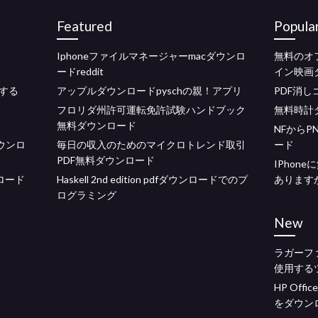
Featured
Popula
Iphoneファイルマネージャーmacダウンロ
無料のオ
ードreddit
イン映画
する
アップルダウンロードpyschの親！アプリ
PDF消
フロリダ州許可運転免許試験ハンドブック
無料時計
無料ダウンロード
NFから
ダウンロ
毎日の収入のためのマイクロトレンド取引
ード
PDF無料ダウンロード
IPhon
ロード
Haskell 2nd edition pdfダウンロードでのプ
あります
ログラミング
New
ラガーフ
使用する
HP Off
をダウン