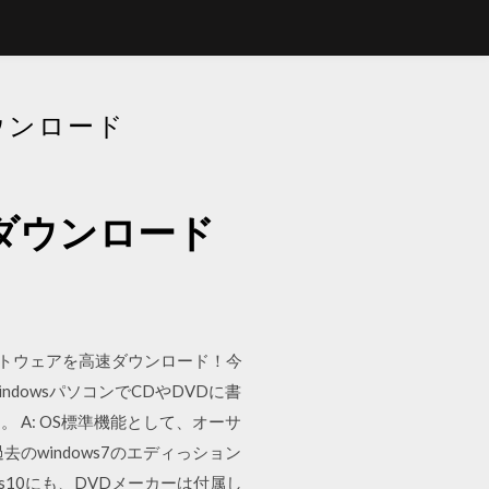
ダウンロード
無料ダウンロード
フリーソフトウェアを高速ダウンロード！今
ndowsパソコンでCDやDVDに書
A: OS標準機能として、オーサ
windows7のエディっション
s10にも、DVDメーカーは付属し