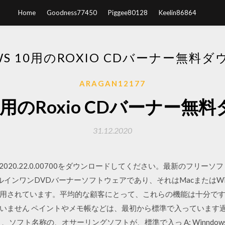
Home
Goodness77450
Piggee80128
Keelin86864
WS 10用のROXIO CDバーナー無料
ARAGAN12177
 10用のRoxio CDバーナー
31.12.2020
ng ROM 2020.22.0.00700をダウンロードしてください。最新の
はオールインワンDVDバーナーソフトウェアであり、それはMacまたはWi
用されています。平均的な顧客にとって、これらの機能は十分です。 
ません ペイントやメモ帳などは、最初から標準で入っています過去の
ソフト名称の、オサーリングソフトが、標準で入っ A: Winndow