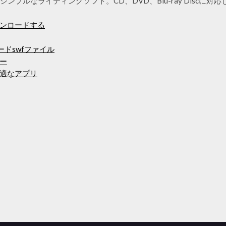
に対応したシンプルなライティングソフト。CD、DVD、Blu-ray Disc
ンロードする
ロードswfファイル
ー
最適なアプリ