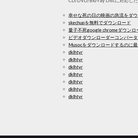
CD/DVD/Blu-ray Disc
幸せな死の日の映画の急流をダウ
skechupを無料でダウンロード
量子不死google chromeダウン
ビデオダウンローダーコンバータ
Musocをダウンロードするのに
dklhtyr
dklhtyr
dklhtyr
dklhtyr
dklhtyr
dklhtyr
dklhtyr