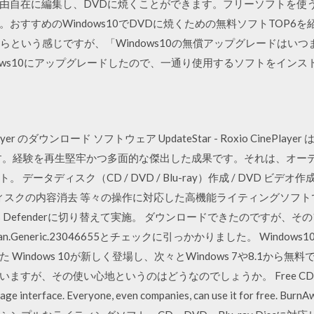
由自在に編集し、DVDに焼くことができます。フリーソフトを使
すめのWindows10でDVDに焼くための無料ソフトTOP6を紹介しま
まさらという感じですが、「Windows10の無償アップグレードはい
ows10にアップグレードしたので、一通り使用するソフトをインス
neplayer のダウンロード ソフトウェア UpdateStar - Roxio CinePlaye
vd です。経験を再生堅牢かつ多面的な傑出した成果です。それは、オ
タディスク（CD / DVD / Blu-ray）作成 / DVD ビデオ作成
W ディスクの内容消去 等々の操作に対応した高機能ライティングソフトです
s Defenderに切り替えて実施。 ダウンロードできたのですが、
.Generic.23046655とチェックに引っかかりました。 Window
Windows 10が新しく登場し、次々とWindows 7や8.1から
、その使い心地というのはどうなのでしょうか。 Free CD, DVD, ISO
nguage interface. Everyone, even companies, can use it for 