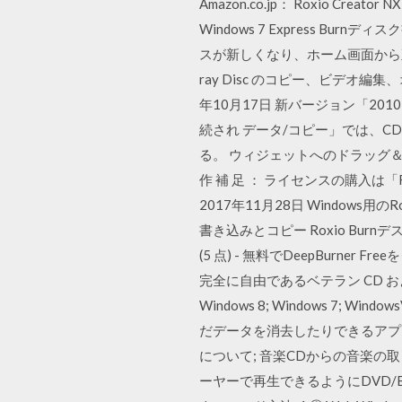
Amazon.co.jp： Roxio Creat
Windows 7 Express 
スが新しくなり、ホーム画面から直
ray Disc のコピー、ビデオ
年10月17日 新バージョン「2
続され データ/コピー」では、CD
る。 ウィジェットへのドラッグ＆
作 補 足 ： ライセンスの購入は「R
2017年11月28日 Windows用
書き込みとコピー Roxio Bu
(5 点) - 無料でDeepBurner F
完全に自由であるベテラン CD および DV
Windows 8; Windows 7; Wi
だデータを消去したりできるアプ
について; 音楽CDからの音楽の取
ーヤーで再生できるようにDVD/BDへ