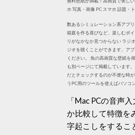
無料壁紙が満載！高画質で美しい
ホ 写真・画像 PC スマホ 話題・ト
数あるシミュレーション系アプリ
箱庭を作る喜びなど、楽しむポイ
リがなかなか見つからない ラジオ
ジオを聴くことができます。アプ
ください。 魚の高画質な壁紙を掲載
も別ページにて掲載しています。
だとチェックするのが不便な時があり
うPC用のツールを使えばパソコ
「Mac PCの音
か比較して特徴を
字起こしをするこ