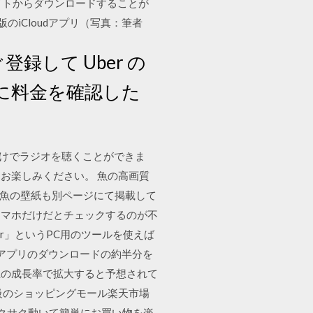
ブサイトからダウンロードすることが
版のiCloudアプリ（写真：筆者
して Uber の
に料金を確認した
だけでラジオを聴くことができま
お楽しみください。 魚の高画質
用の魚の壁紙も別ページにて掲載して
スマホだけだとチェックするのが不
der」というPC用のツールを使えば
アプリのダウンロードの約半分を
上の成長率で拡大すると予想されて
大級のショッピングモール楽天市場
クサク動いて簡単にお買い物を楽