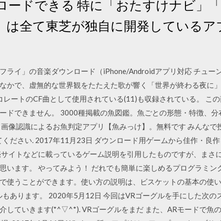
ロードできる 特に「おたすけナビ」「
」は全て東芝が独自に開発しているア
イ」の音楽ダウンロード（iPhone/Androidアプリ対応 チ
なかで、虚無的な世界観をたたえた歌が響く「世界が終わる夜に」
コレートのCF曲として使用されている(11)も収録されている。 こ
ードできません。 3000種掲載の魚図鑑。魚ごとの形態・特徴、
 画像認識によるお魚判定アプリ【魚みっけ】。無料です みんなで
えてください. 2017年11月23日 ダウンロード用ゲームから佳作・良
売サイトなどに載っているゲーム説明を引用したものですが、まさ
います。 やってみよう！ だれでも簡単に楽しめるプログラミングの世
で使うことができます。使い方の説明は、ビスケットの基本の使
ルもあります。 2020年5月12日 今回はVRゴーグルを手にした次
していきます(*^▽^*). VRゴーグルをまだ また、ARモードで