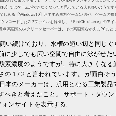
ws10】ではゲームができなくなったと思っている人も多いようですが、
しめる【Windows10】おすすめ無料ゲーム17選や、ゲームの
ンロードしたZIPファイルを解凍し、「BirdCircuit.exe」
注意点 高画質のスクリーンセーバーは、その高画質なゆえにPCにと
で飼い続けており、水槽の短い辺と同じぐ
前に少しでも広い空間で自由に泳がせたい
酸素濃度のようですが、特に大きくなる
さの１/２と言われています。 が面白そ
日本のメーカーは、汎用となる工業製品
すべきと考えたこと。 サポート・ダウンロ
フォンサイトを表示する.