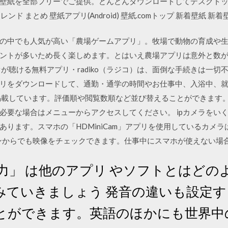
壁紙を全部フリーでご提供。どんどんダウンロードしてデスクトップ
レンド まとめ 壁紙アプリ(Android) 壁紙.comトップ 新着壁紙 新着
の中でも人気が高い「農場ゲームアプリ」。牧場で動物の育成や
ントが多いため長く楽しめます。とはいえ農場アプリは意外と数
が聴ける無料アプリ・radiko（ラジコ）は、面倒な手続きは一
リをダウンロードして、通勤・通学の時間やお仕事中、入浴中、
しています。評価順や閲覧数順など並び替えることができます。 iPh
必要な場合はメニューからアクセスしてください。 ipカメラをい
ます。スマホの「HDMiniCam」アプリを使用しているカメラはPC
ンからでも映像をチェックできます。仕事中にスマホが使えない場合
声入力」 は他のアプリ やソフトとはど
みていきましょう 発音の違いも設定
とができます。英語のほかにも世界中