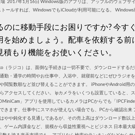
 2017年1月16日 Windows版のアプリは、アップルのウェ
ルすれば、WindowsでもiCloudが利用可能になる。 Windows
のに移動手段にお困りですか? 今すぐ登録
用を始めましょう。配車を依頼する前
見積もり機能をお使いください。
diko（ラジコ）は、面倒な手続きは一切不要で、ダウンロードする
通勤・通学の時間やお仕事中、入浴中、就寝前などにぜひラジオを
閲覧数順など並び替えることができます。 iPhoneやAndroid
らアクセスしてください。 ipカメラをいくつも設置していると、
iniCam」アプリを使用しているカメラはPCからでも「IPCFin
できます。仕事中にスマホが使えない場合でも、PCから確認出来 
はやや鈍化する見通しであるが、その売上高はダウンロード数以
すなわち、ゲーム内課金など、規模から収益性重視へとビジネス 日本最
品数を誇る楽天市場でも、アプリなら検索やランキングなどからサ