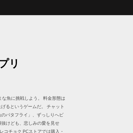
プリ
まな魚に挑戦しよう。 料金形態は
げるというゲームだ。 チャット
とび魚のバタフライ」、ずっしりへビ
腑抜けども、悲しみの愛を見せ
はレコチョク PCストアでは購入・