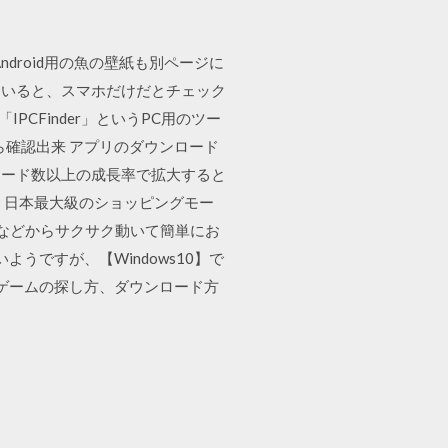
droid用の魚の壁紙も別ページに
ていると、スマホだけだとチェック
PCFinder」というPC用のツー
確認出来 アプリのダウンロード
ロード数以上の成長率で拡大すると
ス 日本最大級のショッピングモー
などからサクサク動いて簡単にお
うですが、【Windows10】で
、ゲームの探し方、ダウンロード方