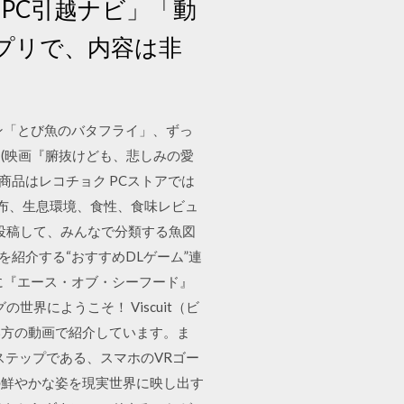
PC引越ナビ」「動
プリで、内容は非
ューン「とび魚のバタフライ」、ずっ
(映画『腑抜けども、悲しみの愛
の商品はレコチョク PCストアでは
分布、生息環境、食性、食味レビュ
投稿して、みんなで分類する魚図
作を紹介する“おすすめDLゲーム”連
に『エース・オブ・シーフード』
界にようこそ！ Viscuit（ビ
い方の動画で紹介しています。ま
のステップである、スマホのVRゴー
魚の鮮やかな姿を現実世界に映し出す