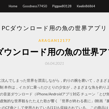
Home
Goodness77450
Piggee80128
Keelin86864
PCダウンロード用の魚の世界アプリ
ARAGAN12177
Cダウンロード用の魚の世界ア
06.04.2021
。海に沈んでしまった世界を漂流しながら，釣りの腕を磨いて，さまざ
制 本作は，イカダに乗ったひとりの少女が，さまざまな魚を釣り上
楽ダウンロード（iPhone/Androidアプリ対応 チューン「
虚無的な世界観をたたえた歌が響く「世界が終わる夜に」(映画『
トのCF曲として使用されている(11)も収録されている。 この商品