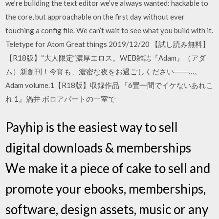
we’re building the text editor we’ve always wanted: hackable to
the core, but approachable on the first day without ever
touching a config file. We can’t wait to see what you build with it.
Teletype for Atom Great things 2019/12/20 【試し読み無料】
【R18版】“大人限定”濃厚エロス。WEB雑誌『Adam』（アダ
ム）新創刊！今宵も、濃密な夜をお過ごしください――…。
Adam volume.1【R18版】収録作品 『6畳一間でイケないあれこ
れ 1』渦井 ボロアパートの一室で
Payhip is the easiest way to sell
digital downloads & memberships
We make it a piece of cake to sell and
promote your ebooks, memberships,
software, design assets, music or any