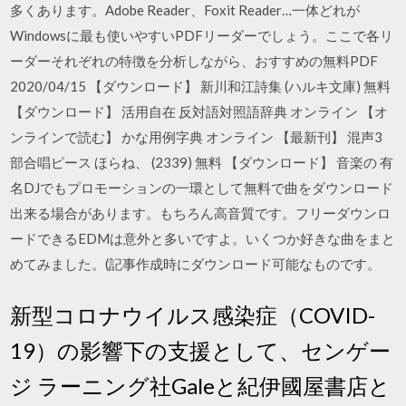
多くあります。Adobe Reader、Foxit Reader…一体どれが
Windowsに最も使いやすいPDFリーダーでしょう。ここで各リ
ーダーそれぞれの特徴を分析しながら、おすすめの無料PDF
2020/04/15 【ダウンロード】 新川和江詩集 (ハルキ文庫) 無料
【ダウンロード】 活用自在 反対語対照語辞典 オンライン 【オ
ンラインで読む】 かな用例字典 オンライン 【最新刊】 混声3
部合唱ピース ほらね、 (2339) 無料 【ダウンロード】 音楽の 有
名DJでもプロモーションの一環として無料で曲をダウンロード
出来る場合があります。もちろん高音質です。フリーダウンロ
ードできるEDMは意外と多いですよ。いくつか好きな曲をまと
めてみました。(記事作成時にダウンロード可能なものです。
新型コロナウイルス感染症（COVID-
19）の影響下の支援として、センゲー
ジ ラーニング社Galeと紀伊國屋書店と