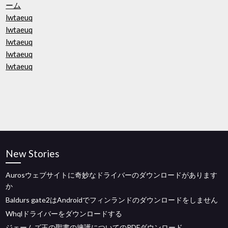
ーム
lwtaeuq
lwtaeuq
lwtaeuq
lwtaeuq
lwtaeuq
New Stories
Aurosウェブサイトに奇妙なドライバーのダウンロードがあります
か
Baldurs gate2はAndroidでフィンランドのダウンロードをしません
Whqlドライバーをダウンロードする
ジェームズ王の聖書の擁護についてのPDFダウンロード