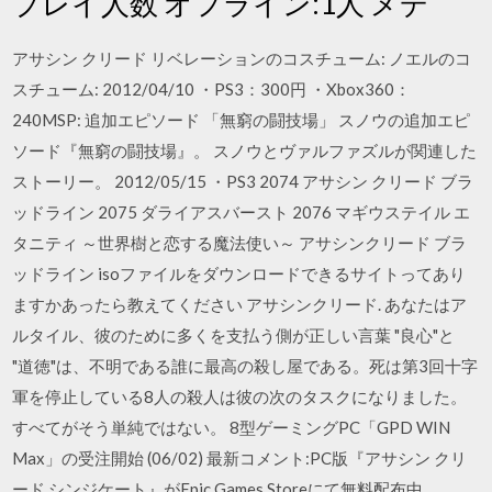
プレイ人数 オフライン:1人 メデ
アサシン クリード リベレーションのコスチューム: ノエルのコ
スチューム: 2012/04/10 ・PS3：300円 ・Xbox360：
240MSP: 追加エピソード 「無窮の闘技場」 スノウの追加エピ
ソード『無窮の闘技場』。 スノウとヴァルファズルが関連した
ストーリー。 2012/05/15 ・PS3 2074 アサシン クリード ブラ
ッドライン 2075 ダライアスバースト 2076 マギウステイル エ
タニティ ～世界樹と恋する魔法使い～ アサシンクリード ブラ
ッドライン isoファイルをダウンロードできるサイトってあり
ますかあったら教えてください アサシンクリード. あなたはア
ルタイル、彼のために多くを支払う側が正しい言葉 "良心"と
"道徳"は、不明である誰に最高の殺し屋である。死は第3回十字
軍を停止している8人の殺人は彼の次のタスクになりました。
すべてがそう単純ではない。 8型ゲーミングPC「GPD WIN
Max」の受注開始 (06/02) 最新コメント:PC版『アサシン クリ
ード シンジケート』がEpic Games Storeにて無料配布中