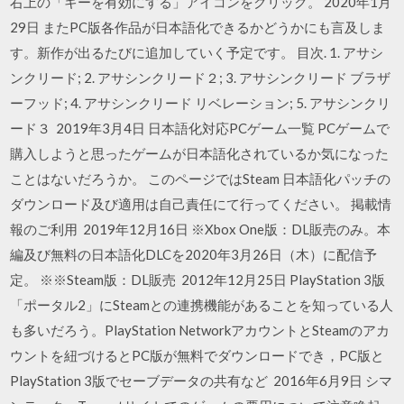
右上の「キーを有効にする」アイコンをクリック。 2020年1月
29日 またPC版各作品が日本語化できるかどうかにも言及しま
す。新作が出るたびに追加していく予定です。 目次. 1. アサシ
ンクリード; 2. アサシンクリード２; 3. アサシンクリード ブラザ
ーフッド; 4. アサシンクリード リベレーション; 5. アサシンクリ
ード３ 2019年3月4日 日本語化対応PCゲーム一覧 PCゲームで
購入しようと思ったゲームが日本語化されているか気になった
ことはないだろうか。 このページではSteam 日本語化パッチの
ダウンロード及び適用は自己責任にて行ってください。 掲載情
報のご利用 2019年12月16日 ※Xbox One版：DL販売のみ。本
編及び無料の日本語化DLCを2020年3月26日（木）に配信予
定。 ※※Steam版：DL販売 2012年12月25日 PlayStation 3版
「ポータル2」にSteamとの連携機能があることを知っている人
も多いだろう。PlayStation NetworkアカウントとSteamのアカ
ウントを紐づけるとPC版が無料でダウンロードでき，PC版と
PlayStation 3版でセーブデータの共有など 2016年6月9日 シマ