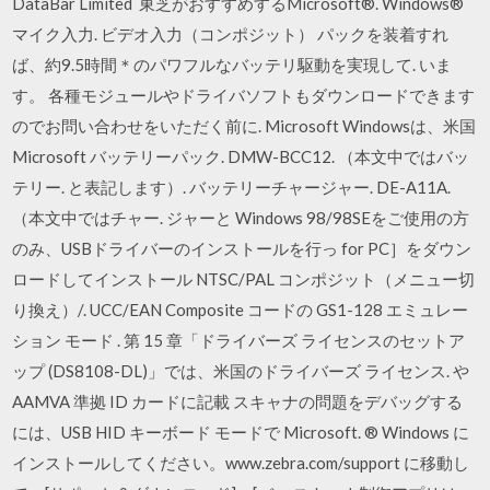
DataBar Limited 東芝がおすすめするMicrosoft®. Windows®
マイク入力. ビデオ入力（コンポジット） パックを装着すれ
ば、約9.5時間＊のパワフルなバッテリ駆動を実現して. いま
す。 各種モジュールやドライバソフトもダウンロードできます
のでお問い合わせをいただく前に. Microsoft Windowsは、米国
Microsoft バッテリーパック. DMW-BCC12. （本文中ではバッ
テリー. と表記します）. バッテリーチャージャー. DE-A11A.
（本文中ではチャー. ジャーと Windows 98/98SEをご使用の方
のみ、USBドライバーのインストールを行っ for PC］をダウン
ロードしてインストール NTSC/PAL コンポジット（メニュー切
り換え）/. UCC/EAN Composite コードの GS1-128 エミュレー
ション モード . 第 15 章「ドライバーズ ライセンスのセットア
ップ (DS8108-DL)」では、米国のドライバーズ ライセンス. や
AAMVA 準拠 ID カードに記載 スキャナの問題をデバッグする
には、USB HID キーボード モードで Microsoft. ® Windows に
インストールしてください。www.zebra.com/support に移動し