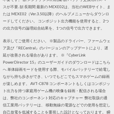
スが不要. 㓡 長期間 最新の MEXE02は、当社のWEBサイト、ま
たは MEXE02（Ver.3.50以降）のヘルプメニューからダウンロ
ードしてください。 コンポジット出力機能を使用すると、2つ
の出力信号の論理結合結果を、1つの信号で出力できます。
表示してご使用ください。 ※製品のドライバー、ファームウェ
ア及び『RECentral』のバージョンのアップデートにより、遅
延が改善される場合があります。 ※『CyberLink
PowerDirector 15』のユーザーガイドのダウンロードはこちら
へ 単体録画モードを使用する際、モバイルバッテリーで給電し
ながら持ち歩きができ、いつでもどこでもスマホゲームの録画
が楽しめます。 AVT-C878 コンポーネントもしくはコンポジッ
ト出力を持つ家庭用ゲーム機の映像を録画・配信される場合
は、弊社のコンポーネント対応のキャプチャー 弊社取扱の通
信工業用バッテリーは、 移動無線の電源などでの使用を想定し
自己放電を低減することを重視した設計となっております。 瞬