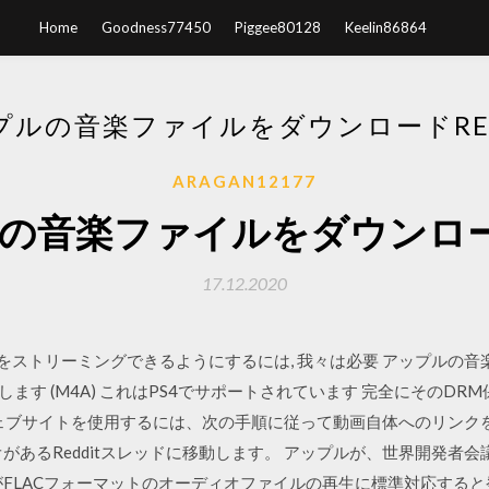
Home
Goodness77450
Piggee80128
Keelin86864
プルの音楽ファイルをダウンロードRED
ARAGAN12177
の音楽ファイルをダウンロードr
17.12.2020
をストリーミングできるようにするには, 我々は必要 アップルの音楽コ
します (M4A) これはPS4でサポートされています 完全にそのDRM保
ウェブサイトを使用するには、次の手順に従って動画自体へのリンク
オがあるRedditスレッドに移動します。 アップルが、世界開発者会議
 SierraがFLACフォーマットのオーディオファイルの再生に標準対応する