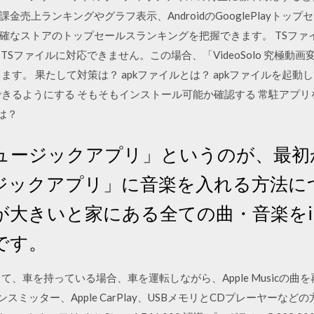
売上ランキングやグラフ表示、AndroidのGooglePlayトッ
確なストアのトップセールスランキングを把握できます。 TSファ
はTSファイルに対応できません。この場合、「VideoSolo 究極動
ます。 果たして対策は？ apkファイルとは？ apkファイルを起
きるようにする そもそもインストール可能か確認する 常駐アプリを
は？
「ミュージックアプリ」というのが、最
ジックアプリ」に音楽を入れる方法に
量が大きいと家にある全ての曲・音楽をi
です。
sicを購読して、車を持っている場合、車を運転しながら、Apple Musi
ランスミッター、Apple CarPlay、USBメモリとCDプレーヤーなどの方法