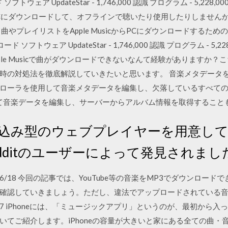
ード ソフトウェア UpdateStar - 1,746,000 認識 プログラム - 5,22
icをPCにダウンロードして、オフラインで聴いたり使用したりしませんか？
erを使用して曲やプレイリストをApple MusicからPCにダウンロード
ウンロード ソフトウェア UpdateStar - 1,746,000 認識 プログラム - 5
le Musicで曲がダウンロードできないなんて経験がありますか？こちら
時の対処法を徹底解説していきたいと思います。 音楽メタデータ
ローラを使用して音楽メタデータを編集し、欠落しているすべて
を使用して音楽データを編集し、サーバーからアルバム情報を取得するこ
icが埋め込み型のウェブプレイヤーを用意
dditのユーザーによって発見されま
3 2020/06/18 今回の記事では、YouTube等の音楽をMP3でダウン
確認していきましょう。ただし、違法でアップロードされている
19/07/27 iPhoneには、「ミュージックアプリ」というのが、最初
てご紹介します。iPhoneの容量が大きいと家にある全ての曲・音楽