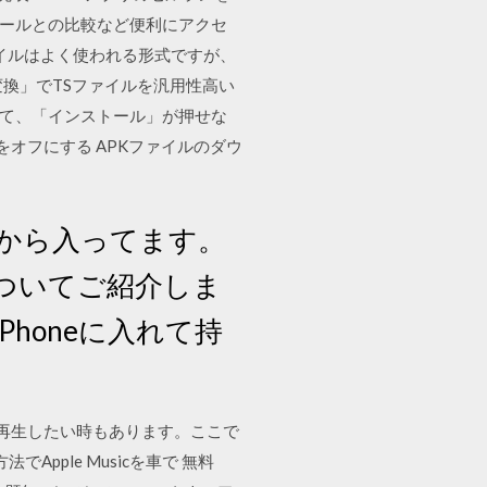
プセールとの比較など便利にアクセ
イルはよく使われる形式ですが、
画変換」でTSファイルを汎用性高い
動して、「インストール」が押せな
オフにする APKファイルのダウ
初から入ってます。
ついてご紹介しま
Phoneに入れて持
cの曲を再生したい時もあります。ここで
でApple Musicを車で 無料