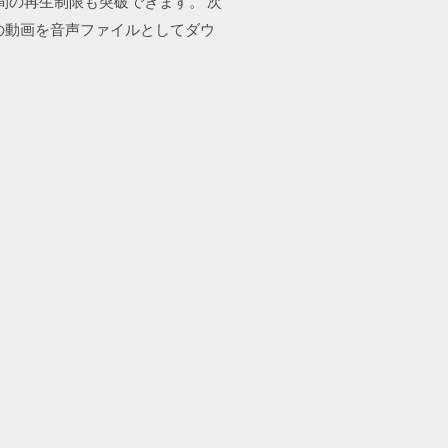
15時間の再生制限も突破できます。 次
on」の動画を音声ファイルとしてダウ