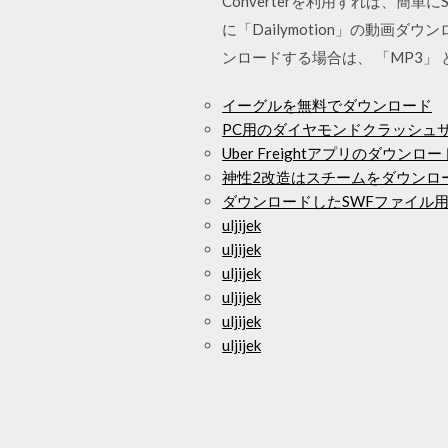
Converterを利用すれば、簡単
に「Dailymotion」の動画ダ
ンロードする場合は、 「MP3」
イーグルを無料でダウンロード
PC用のダイヤモンドクラッシュ
Uber Freightアプリのダウンロー
神性2改造はスチームをダウンロ
ダウンロードしたSWFファイル用のAdob
uljijek
uljijek
uljijek
uljijek
uljijek
uljijek