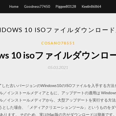
Home
Goodness77450
Piggee80128
Keelin86864
NDOWS 10 ISOファイルダウンロー
COSANO78551
ows 10 isoファイルダウン
05.03.2021
が終了した古いバージョンのWindows10のISOファイルを入手する
イル／インストールメディアともに、アップデートの適用は Window
イル／インストールメディアから、大型アップデートを実行する方法を紹
ようとした場合、「メディアクリエーションツール」というものをダ
ます。 そのため、実はMac版の方がダウンロードは簡単です。(笑) 今回