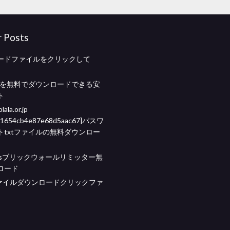
r Posts
ードファイルをクリックして
ムを無料でダウンロードできる安
ト
lala.or.jp
il_1654cb4e87e68d5aac67]パスワ
トtxtファイルの無料ダウンロー
csブリックウォールリミッター無
ロード
ファイルダウンロードクリックファ