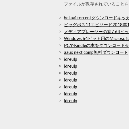
ファイルが保存されていることを
hel avi torrentダウンロー
ビッグボス11エピソード2018
メディアプレーヤーの窓7 64ビ
Windows 64ビット用のMicro
PCでKindleの本をダウンロード
aaux next comp無料ダウンロード
idreulp
idreulp
idreulp
idreulp
idreulp
idreulp
idreulp