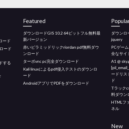
Featured
Popula
ダウンロードGIS 10.2 64ビットフル無料最
ダウンロ
新バージョン
jquery
ンロード
赤いピラミッドリックriordan pdf無料ダウ
PCゲー
ウンロード
ンロード
全なサイ
ターボvnc pc完全ダウンロード
A1 @ sky.p
ドする
[pii_ema
Kali linuxによるpdf侵入テストのダウンロ
ードリス
ード
ド
ド
AndroidアプリでPDFをダウンロード
Tラック
料ダウン
HTML
ネル
New