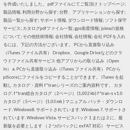
を作成いたしました。 pdfファイルにてご覧頂け トップページ;
製品情報. 利用分野から探す; 分野、アプリケーションから探す;
製品一覧から探す; サポート情報. ダウンロード情報; ソフト保守
サービス; カタログpdfファイル一覧; gps衛星情報; jsimaの規格
について; その他技術情報; 会社情報. 会社情報; 会社 PDFを入れ
るには、下記の方法がございます。 PCから直接取り込み
（iTunes ファイル共有） Dropbox、Google Driveなどのクラ
ウドファイル共有サービス 他アプリからの取り込み（Open
In） a. PCから直接取り込み（iTunes ファイル共有） PCから
piScoreにファイルをコピーすることができます。 iTunes を起
動し カタログ・資料 f*tranシリーズのご案内資料です。 カタ
ログ. f*tran総合カタログ（2ページ） (1,002 kb) f*tran-s v1.0
カタログ（5ページ） (1.03 mb ) マニュアル パッチ・ダウンロ
ード. Windows8. サポートされています. Windows 7. サポートさ
れています. Windows Vista. サービスパック 1 または 2 に、最
新版を必要とします （ 2 つのパックに exFAT 対応） サービス