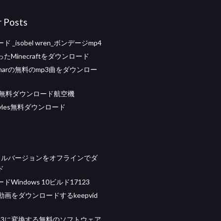
r Posts
 _isobel wren_ボンデージmp4
たMinecraftをダウンロード
patharの無料のmp3曲をダウンロー
e11無料ダウンロード航空機
styles無料ダウンロード
o 3フルバージョンをオフラインでダ
ド
Windows 10ビルド17123
be動画をダウンロードするkeepvid
P3に変換する無料のソフトウェア