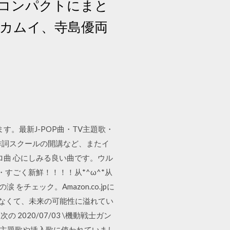
コンパクトにまと
原カムイ、寺島優両
。最新J-POP曲・TV主題歌・
!作詞スクールの開講など、またイ
ロ曲 心にしみる良い曲です。ウル
すごく新鮮！！！！从*^ω^*从
 をチェック。Amazon.co.jpに
てなくて、未来の可能性に溢れてい
020/07/03 \機動戦士ガン
が主題歌や挿入歌に使われていまし