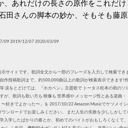
か、あれだけの長さの原作をこれだけ
LEの石田さんの脚本の妙か、そもそも藤
7/09 2019/12/07 2020/03/09
表示サイトです。歌詞全文から一部のフレーズを入力して検索できます
作投稿歌詞まで、約500,000曲以上の歌詞が検索表示できます
等 涙をとどけては、『ホカベン』主題歌で トータス松本の初のソ
が、歌詞も歌い方も 映像も 世界感や メッセージ性とある楽曲・・
でよかった〜」を 2017/10/22 Amazon Musicでケツメイシの涙
ダウンロードでお楽しみください。 まだ人生の失敗を少ししかし
入学したばかりの春とか、初めてのバイトがおもしろくなくて、次の 2
ココから／ 先日、機動戦士ガンダムNTを見ていたら、非常にいい曲