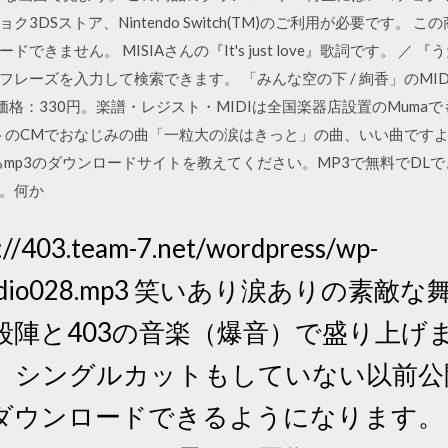
ョク3DSストア、Nintendo Switch(TM)のご利用が必要です。
きません。 MISIAさんの『It's just love』歌詞です。 ／
レーズを入力して検索できます。 「みんな空の下 / 絢香」のMI
。価格：330円。楽譜・レジスト・MIDIは全国楽器店設置のMum
スエットのCMでおなじみの曲「一粒大の涙はきっと」の曲、いい曲で
るmp3のダウンロードサイトを教えてください。MP3で無料でDL
。何か
/403.team-7.net/wordpress/wp-
ads/radio028.mp3 笑いあり涙ありの素
陣と403の音楽（爆音）で盛り上げま
、シングルカットもしていない以前公
料ダウンロードできるようになります。