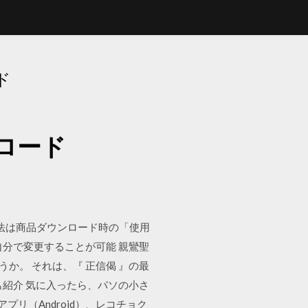
ド
ロード
入方法は商品ダウンロード時の「使用
分で変更することが可能 親鸞聖
か。 それは、『 正信偈 』の最
ド方も紹介 気に入ったら、パソの小さ
リ（Android）、レコチョク