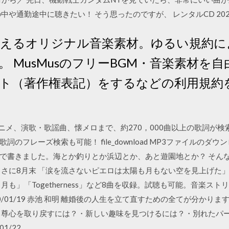
や通勤途中に聴きたい！ そう思ったのですが、 レンタルCD 2020/
使えるオリジナル音楽素材。ゆるい規約によ
 MusMusのフリーBGM・音楽素材を
ト（著作権表記）をするなどの利用規約
曲からアニメ、演歌・歌謡曲、懐メロまで、約270，000曲以上の歌詞
フレーズ検索も可能！ file_download MP3ファイルのダウンロ
で書きました。海とか釣りとか浜辺とか、あと遊園地とか？ そん
さに8月末 「涙を流さないピエロは太陽も月もない空を見上げた」 by
も」「Togetherness」など8曲を収録。試聴も可能。音楽ス
020/01/19 赤池 和明 離婚後の人生を立て直すための全てが分かり
自尊心を取り戻すには？・新しい趣味を見つけるには？・別れたパー
1/22