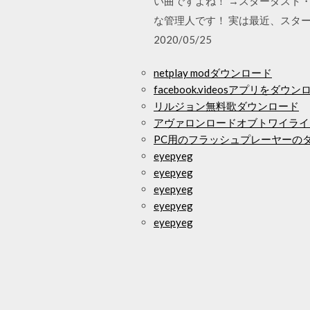
い曲ですよね！ →スターダスト
な管理人です！ 実は最近、スタ
2020/05/25
netplay modダウンロード
facebook.videosアプリをダウ
リルジョン無料歌ダウンロード
アヴァロンロードオブトワイライ
PC用のフラッシュプレーヤーの
eyepyeg
eyepyeg
eyepyeg
eyepyeg
eyepyeg