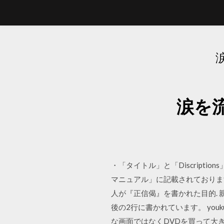
涙を
・「タイトル」と「Discrip
マニュアル」に記載されておりま
人が『正信偈』を書かれた目的. 
後の2行に書かれています。 you
な画面ではなくDVDを買って大き