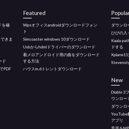
Featured
Popula
ードを確
Wpsオフィスandroidダウンロードフォン
ダウンロード
ト
ひびの入っ
ドできま
Simcoaster windows 10ダウンロード
Kaala 
Usbからhdmiドライバーのダウンロード
ドする
着メロアンドロイド用の曲をダウンロード
Xplan
ロード
する方法
Steven
PDF
ハウスm.dトレントダウンロード
New
Diabl
ウンロー
ダウンロード
YouTu
アプリ
音楽をM