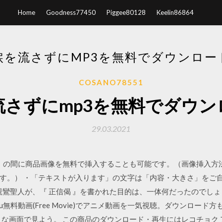
Home
Goodness77450
Piggee80128
Keelin86864
涙を流さずにMP3を無料でダウンロー
COSANO78551
流さずにmp3を無料でダウン
29.03.2021
tions」の間に商品画像を無料で挿入することも可能です。（画像挿
す。） ・「テキストが入ります」の文字は「内容・大きさ」をご自
親鸞聖人が、『 正信偈 』を書かれた目的は、一体何だったのでしょう
ku無料動画(Free Movie)でアニメ動画を一気視聴。ダウンロー
な画面で見よう。 この商品のダウンロード・再生にはレコチョク アプ