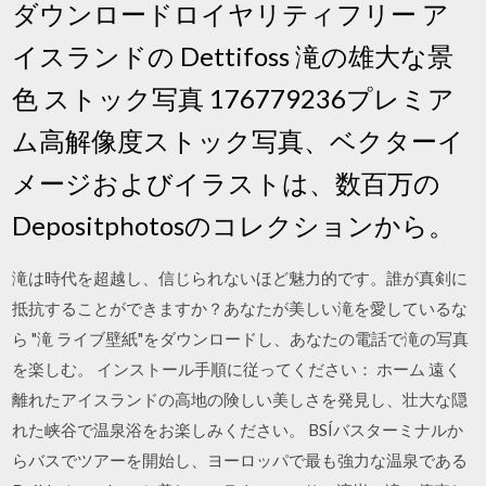
ダウンロードロイヤリティフリー ア
イスランドの Dettifoss 滝の雄大な景
色 ストック写真 176779236プレミア
ム高解像度ストック写真、ベクターイ
メージおよびイラストは、数百万の
Depositphotosのコレクションから。
滝は時代を超越し、信じられないほど魅力的です。誰が真剣に
抵抗することができますか？あなたが美しい滝を愛しているな
ら "滝 ライブ壁紙"をダウンロードし、あなたの電話で滝の写真
を楽しむ。 インストール手順に従ってください： ホーム 遠く
離れたアイスランドの高地の険しい美しさを発見し、壮大な隠
れた峡谷で温泉浴をお楽しみください。 BSÍバスターミナルか
らバスでツアーを開始し、ヨーロッパで最も強力な温泉である