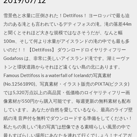
雪景色と水量に圧倒された！Dettifoss！ ヨーロッパで最も迫
力のある滝とも言われているデティフォスの滝。滝の落差44m
と聞くとそれほど大きな規模ではなさそうだが、なんと幅
100m、そして何より水量がアイスランドの滝の中でも最も多
いのだ！！ 【Dettifoss】 ダウンロードロイヤリティフリー
Godafoss は、非常に美しいアイスランド滝です。湖ミーヴァ
トンと環状道路からそれほど遠くない島の北にあります。
Famous Dettifoss is a waterfall of Icelandの写真素材
(No.12561890)。写真素材・イラスト販売のPIXTA(ピクスタ)
では5,320万点以上の高品質・低価格のロイヤリティフリー画
像素材が550円から購入可能です。毎週更新の無料素材も配布
しています。 あなたが自然を愛しているなら、最高のライブ壁
紙の滝 音声付を無料でダウンロードする準備をしてください！
私たちの美しい”滝の写真”は想像できる素晴らしい風景の中で
最もすばらしい場所にあなたを連れて行くでしょう！ナイアガ