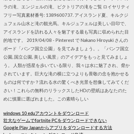
ラの滝、エンジェルの滝、ビクトリアの滝をご覧 ロイヤリティ
フリー写真素材番号: 1389600737. アイスランド夏、キルクジ
ュフェル山水と滝の観光馬。キルジュフェルは美しい目印で、
アイスランドを訪れる人々を魅了する最も写真に収められた目
的地です。 2019/04/08 - Pinterest で Nakano Hiroyuki さんの
ボード「バンフ国立公園」を見てみましょう。。「バンフ国立
公園, 国立公園, 美しい風景」のアイデアをもっと見てみましょ
う。 人類が惑星を歩いている限り、我々は水に魅了され、脅か
されています。巨大な滝の横に立つよりも畏敬の念を抱かせる
ものは何ですか？流れる水の驚くべき光景を想像してみてくだ
さい！これらの無料のリラックスしたHDの壁紙はあなたのた
めに慎重に選ばれました。この素晴らしい
windows 10 eduアカウントをダウンロード
壮大なゲームでfortnite PCをダウンロードできない
Google Play Japanからアプリをダウンロードする方法