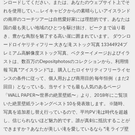
ンロードしてください。または、あなたのウェブサイト上でそ
れを使用してい … レイキャビクからの素晴らしいアイスランド
の南岸のコーチツアーは自然愛好家には理想的です。あなたは
国の最も美しい地域のひとつを駆け抜け、ビークまで辿り着
き、豊かな鳥獣を魅了する高い崖に囲まれています。 ダウンロ
ードロイヤリティフリー 大きな滝 ストック写真 13344924プ
レミアム高解像度ストック写真、ベクターイメージおよびイラ
ストは、数百万のDepositphotosのコレクションから。利用情
報 写真 "アイスランド"は、購入したロイヤリティフリーライセ
ンスの条件に従って、個人用および商用目的 毎年恒例（まだ2
回目）となっている、当サイトでも最も人気のあるページ
「WALL PAPER〜世界の絶景壁紙〜」より、2018年にご覧頂
いた絶景壁紙ランキングベスト10を発表致します。 ※随時、
写真を追加差し替え行っているので、平均PV 滝は時代を超越
し、信じられないほど魅力的です。誰が真剣に抵抗することが
できますか？あなたが美しい滝を愛しているなら "滝 ライブ壁