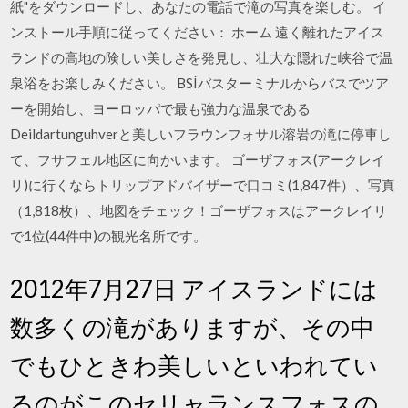
紙"をダウンロードし、あなたの電話で滝の写真を楽しむ。 イ
ンストール手順に従ってください： ホーム 遠く離れたアイス
ランドの高地の険しい美しさを発見し、壮大な隠れた峡谷で温
泉浴をお楽しみください。 BSÍバスターミナルからバスでツア
ーを開始し、ヨーロッパで最も強力な温泉である
Deildartunguhverと美しいフラウンフォサル溶岩の滝に停車し
て、フサフェル地区に向かいます。 ゴーザフォス(アークレイ
リ)に行くならトリップアドバイザーで口コミ(1,847件）、写真
（1,818枚）、地図をチェック！ゴーザフォスはアークレイリ
で1位(44件中)の観光名所です。
2012年7月27日 アイスランドには
数多くの滝がありますが、その中
でもひときわ美しいといわれてい
るのがこのセリャランスフォスの