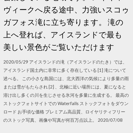
ヴィークへ戻る途中、力強いスコゥ
ガフォス滝に立ち寄ります。 滝の
上へ登れば、アイスランドで最も
美しい景色がご覧いただけます
2020/05/29 アイスランドの滝（アイスランドのたき）では、
アイスランド国土内に非常に多く存在している [1] 滝について
述べる。 この小さな島国には、北大西洋の気候により多量の雨
または雪がもたらされ [2] 、北極に近い場所には、夏になると
溶け出し多くの川を生じさせる氷河を多量に生成する。 最高の
ストックフォトサイトでの Waterfalls ストックフォトをダウン
ロード お手頃な価格 プレミアム高品質、ロイヤリティフリー
のストック写真、画像や写真が何百万点以上。 2020/07/08