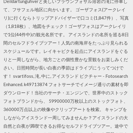
Deildartunguhverと美しいフラウンフォサル溶岩の滝に停車し
て、フサフェル地区に向かいます。 ゴーザフォス(アークレイ
リ)に行くならトリップアドバイザーで口コミ(1,847件）、写真
（1,818枚）、地図をチェック！ゴーザフォスはアークレイリ
で1位(44件中)の観光名所です。 アイスランドの名所を巡る8日
間のセルフドライブツアー！人気の南海岸をたっぷり見られる
スケジュールです。レイキャビクを起点にアイスランドをぐる
りと一周しながら、地方ごとの個性豊かな景観をお楽しみくだ
さい。日照時間が長い白夜の季節はドライブにうってつけで
す！ svartifoss, 滝, 中に, アイスランド ピクチャー - Fotosearch
Enhanced. k49713874 フォトサーチでイメージ通りの素材を即
ダウンロード！当社のサーチ・エンジンで、世界中のストック
フォトブランドから、 59900000万枚以上のストックフォト、
360000万点以上の映像やクリップアートを検索。 キャンプを
しながらアイスランド一周してみませんか？アイスランドの大
自然と白夜が満喫できるお得なセルフドライブツアー。途中で