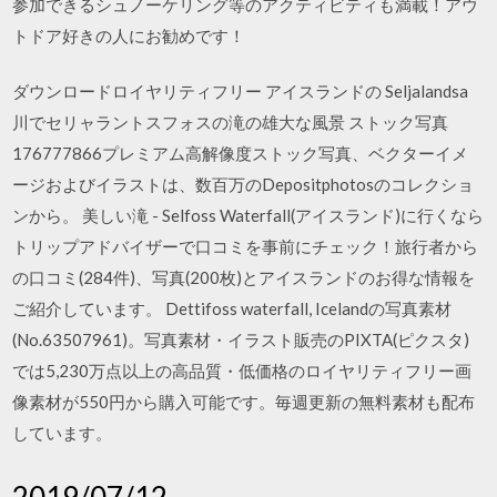
参加できるシュノーケリング等のアクティビティも満載！アウ
トドア好きの人にお勧めです！
ダウンロードロイヤリティフリー アイスランドの Seljalandsa
川でセリャラントスフォスの滝の雄大な風景 ストック写真
176777866プレミアム高解像度ストック写真、ベクターイメ
ージおよびイラストは、数百万のDepositphotosのコレクショ
ンから。 美しい滝 - Selfoss Waterfall(アイスランド)に行くなら
トリップアドバイザーで口コミを事前にチェック！旅行者から
の口コミ(284件)、写真(200枚)とアイスランドのお得な情報を
ご紹介しています。 Dettifoss waterfall, Icelandの写真素材
(No.63507961)。写真素材・イラスト販売のPIXTA(ピクスタ)
では5,230万点以上の高品質・低価格のロイヤリティフリー画
像素材が550円から購入可能です。毎週更新の無料素材も配布
しています。
2019/07/12