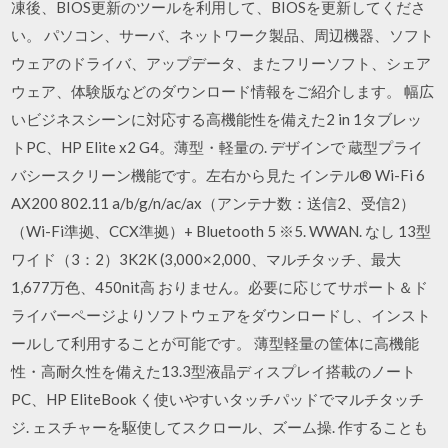
凍後、BIOS更新のツールを利用して、BIOSを更新してくださ
い。 パソコン、サーバ、ネットワーク製品、周辺機器、ソフト
ウェアのドライバ、アップデータ、またフリーソフト、シェア
ウェア、体験版などのダウンロード情報をご紹介します。 幅広
いビジネスシーンに対応する高機能性を備えた2 in 1タブレッ
トPC、HP Elite x2 G4。薄型・軽量の. デザインで 蔵型プライ
バシースクリーン機能です。左右から見た インテル® Wi-Fi 6
AX200 802.11 a/b/g/n/ac/ax（アンテナ数：送信2、受信2）
（Wi-Fi準拠、CCX準拠）+ Bluetooth 5 ※5. WWAN. なし 13型
ワイド（3：2）3K2K (3,000×2,000、マルチタッチ、最大
1,677万色、450nit高 おりません。必要に応じてサポート＆ド
ライバーページよりソフトウェアをダウンロードし、インスト
ールして利用することが可能です。 薄型軽量の筐体に高機能
性・高耐久性を備えた13.3型液晶ディスプレイ搭載のノート
PC、HP EliteBook く使いやすいタッチパッドでマルチタッチ
ジ. ェスチャーを駆使してスクロール、ズーム操. 作することも