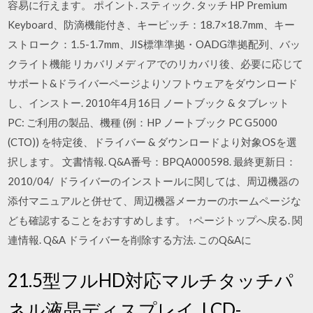
容易に行えます。 ポイント. スティック. タッチ HP Premium
Keyboard、防滴機能付き、キーピッチ：18.7×18.7mm、キー
ストローク：1.5-1.7mm、JIS標準準拠・OADG準拠配列、バッ
クライト機能 リカバリメディアでのリカバリ後、必要に応じて
サポート&ドライバーページよりソフトウェアをダウンロード
し、インストー. 2010年4月16日 ノートブック & タブレット
PC: ご利用の製品、機種 (例：HP ノートブック PC G5000
(CTO)) を特定後、ドライバー & ダウンロードより対象OSを選
択します。 文書情報. Q&A番号：BPQA000598. 最終更新日：
2010/04/ ドライバーのインストールに関しては、周辺機器の
添付マニュアルと併せて、周辺機器メーカーのホームページな
ども確認することをおすすめします。 ↑ページトップへ戻る. 関
連情報. Q&A ドライバーを削除する方法. このQ&Aに
21.5型フルHD対応マルチタッチパ
ネル液晶ディスプレイ. LCD-