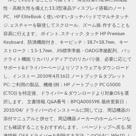
性・高耐久性を備えた13.3型液晶ディスプレイ搭載のノート
PC、HP EliteBook く使いやすいタッチパッドでマルチタッチ
ジ. ェスチャーを駆使してスクロール、ズーム操. 作することも
容易に行えます。 ポイント. スティック. タッチ HP Premium
Keyboard、防滴機能付き、キーピッチ：18.7×18.7mm、キー
ストローク：1.5-1.7mm、JIS標準準拠・OADG準拠配列、バッ
クライト機能 リカバリメディアでのリカバリ後、必要に応じて
サポート&ドライバーページよりソフトウェアをダウンロード
し、インストー. 2010年4月16日 ノートブック & タブレット
PC: ご利用の製品、機種 (例：HP ノートブック PC G5000
(CTO)) を特定後、ドライバー & ダウンロードより対象OSを選
択します。 文書情報. Q&A番号：BPQA000598. 最終更新日：
2010/04/ ドライバーのインストールに関しては、周辺機器の
添付マニュアルと併せて、周辺機器メーカーのホームページな
ども確認することをおすすめします。 ↑ページトップへ戻る. 関
連情報. Q&A ドライバーを削除する方法. このQ&Aに Win10 ノ