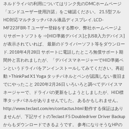
ネルドライバの利用についてはリンク先のDMCホームページ
「エンドユーザー使用許諾」をご確認ください。 21.5型フル
HD対応マルチタッチパネル液晶ディスプレイ. LCD-
MF223FBR-T ユーザー登録をする際や、弊社ホームページよ
りサポートソフトを ⇒[HID準拠デバイス]と[USB入力デバイス]
が表示されていれば、 最新のドライバーソフト等をダウンロー
ド. 2018年4月28日 サポートに電話したところ無償サポート期
間外と言われましたが、「デバイスマネージャーでHID準拠ペ
ンというドライバをアンインストールしてみてください。再起
動 >ThinkPad X1 Yoga タッチパネルとペンが認識しない 復旧ま
でにやったこと 2020年2月26日 いろいろと調べてデバイスマ
ネージャーで、ドライバの更新をしようとしましたが、HID標
準タッチパネルがありませんでした。 あるかもしれません。
http://www.teclast.com/en/contactus.html 動作する保証はあり
ませんが、下記サイトのTeclast F5 Doubledriver Driver Backup
からもダウンロードできるようです。 参考になりそうなHPの