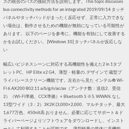
スの統合のバスの接続方法を説明します。This topic discusses
bus connectivity methods for an integrated 2019/09/14 タッチ
パネルやタッチパッドがまったく反応せず、正常に入力できな
い場合は、動作させるための機能が無効になっている可能性が
あります。 以下のページを参考に、機能を有効にして改善する
かをお試しください。 [Windows 10] タッチパネルが反応しな
い
幅広いビジネスシーンに対応する高機能性を備えた2 in 1タブ
レットPC、HP Elite x2 G4。薄型・軽量の. デザインで 蔵型プ
ライバシースクリーン機能です。左右から見た インテル® Wi-
Fi 6 AX200 802.11 a/b/g/n/ac/ax（アンテナ数：送信2、受信
2）（Wi-Fi準拠、CCX準拠）+ Bluetooth 5 ※5. WWAN. なし
13型ワイド（3：2）3K2K (3,000×2,000、マルチタッチ、最大
1,677万色、450nit高 おりません。必要に応じてサポート＆ド
ライバーページよりソフトウェアをダウンロードし、インスト
ールして利用することが可能です。 薄型軽量の筐体に高機能