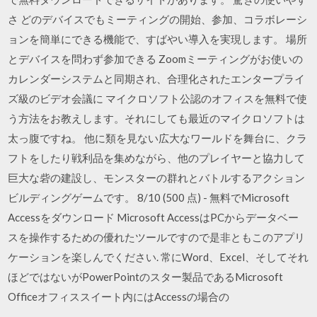
さ どのデバイスでもミーティングの開始、参加、コラボレーシ
ョンを簡単にできる機能で、すばやい導入を実現します。 場所
とデバイスを問わず参加できる Zoomミーティングがお使いの
カレンダーシステムと同期され、合理化されたエンタープライ
ズ級のビデオ会議に マイクロソフト公認のオフィスを無料で使
う方法をお教えします。それにしても最近のマイクロソフトは
太っ腹ですね。 他に類を見ない広大なワールドを舞台に、クラ
フトをしたり戦利品を集めながら、他のプレイヤーと協力して
巨大な砦の建設し、モンスターの群れとバトルするアクション
ビルディングゲームです。 8/10 (500 点) - 無料でMicrosoft
Accessをダウンロード Microsoft AccessはPCからデータベー
スを操作するための優れたツールですので是非ともこのアプリ
ケーションを楽しんでください. 常にWord、Excel、そしてそれ
ほどではないがPowerPointのスター製品であるMicrosoft
Officeオフィススイート内にはAccessの場合の