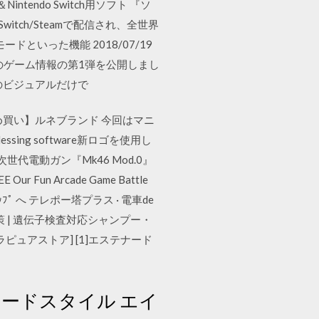
Nintendo Switch用ソフト 『ソ
witch/Steamで配信され、全世界
ードといった機能 2018/07/19
ス』のゲーム情報の第1弾を公開しまし
のビジュアルだけで
まとめ買い】ルネブランド 今回はマニ
ng software新ロゴを使用し
電動ガン『Mk46 Mod.0』
r Fun Arcade Game Battle
ﾙ ↑ ﾄｯﾌﾟ へ テレポー塔プラス · 電車de
策 | 遺伝子検査対応シャンプー・
ピュアストア] [1]エステナード
レ モードスタイル エイ