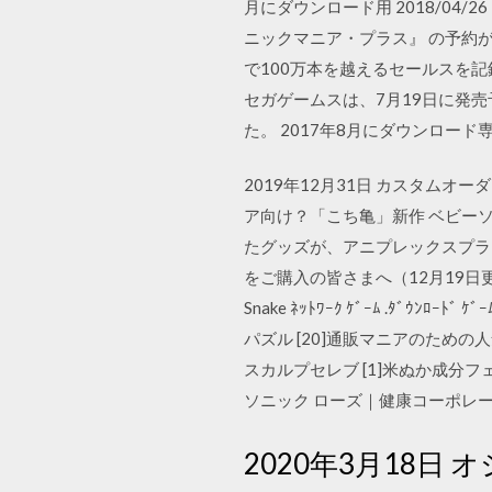
月にダウンロード用 2018/04/26 2
ニックマニア・プラス』 の予約が開始され
で100万本を越えるセールスを記録した
セガゲームスは、7月19日に発売予
た。 2017年8月にダウンロ
2019年12月31日 カスタムオー
ア向け？「こち亀」新作 ベビーソニッ
たグッズが、アニプレックスプラス
をご購入の皆さまへ（12月19日更新） ABSOL
Snake ﾈｯﾄﾜｰｸ ｹﾞｰﾑ .ﾀﾞｳﾝﾛｰﾄ
パズル [20]通販マニアのための
スカルプセレブ [1]米ぬか成分フ
ソニック ローズ｜健康コーポレーシ
2020年3月18日 