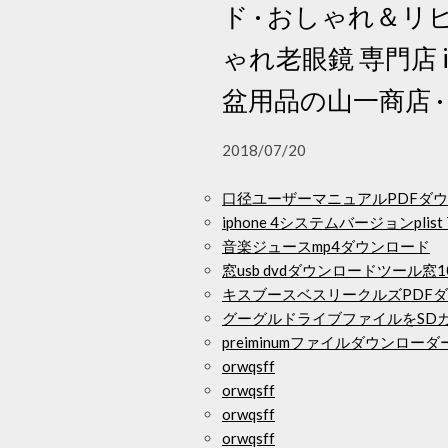
ド · おしゃれ＆リ
ゃれ老眼鏡 専門店 i4
盆用品の山一商店 
2018/07/20
口径ユーザーマニュアルPDFダ
iphone 4システムバージョンplist
音楽ジュースmp4ダウンロード
窓usb dvdダウンロードツール窓1
キスブースベスリークルズPDF
グーグルドライブファイルをSD
preiminumファイルダウンローダ
orwqsff
orwqsff
orwqsff
orwqsff