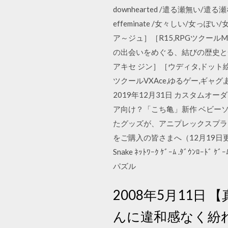
downhearted /遣る瀬無い/遣る瀬ない
effeminate /女々しい/女っぽい/
ア～ジュ］［R15,RPGツクール
の出会いをめぐる、結びの歴史と
アキセ ジン］［ウディタ,ドット絵
ツクールVXAce,ゆるゲー,ギャグ,
2019年12月31日 カスタムオー
ア向け？「こち亀」新作 ベビーソニッ
たグッズが、アニプレックスプラス
をご購入の皆さまへ（12月19日更新） ABSOL
Snake ﾈｯﾄﾜｰｸ ｹﾞｰﾑ .ﾀﾞｳﾝﾛｰﾄ
パズル
2008年5月11日 【
んに違和感なく紛