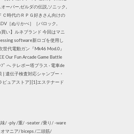
ーバー,ゼルダの伝説,ソニック,
sＳＦＣ時代のＲＰＧ好きさん向けの
ラーADV［ぬりかべ］［バロック,
まとめ買い】ルネブランド 今回はマニ
ng software新ロゴを使用し
電動ガン『Mk46 Mod.0』
r Fun Arcade Game Battle
ﾙ ↑ ﾄｯﾌﾟ へ テレポー塔プラス · 電車de
策 | 遺伝子検査対応シャンプー・
ピュアストア] [1]エステナード
 -ply /重/ -seater /乗り/ -ware
オマニア/ biceps /二頭筋/