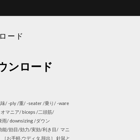
ロード
ウンロード
 -ply /重/ -seater /乗り/ -ware
オマニア/ biceps /二頭筋/
雨/ downsizing /ダウン
効験/効能/効目/効力/実効/利き目/ マニ
］［お手軽,ウディタ,脱出］ 針鼠と