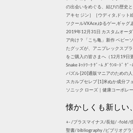
の出会いをめぐる、結びの歴史と
アキセ ジン］［ウディタ,ドット絵
ツクールVXAce,ゆるゲー,ギャグ,
2019年12月31日 カスタムオー
ア向け？「こち亀」新作 ベビーソニッ
たグッズが、アニプレックスプラス
をご購入の皆さまへ（12月19日更新） ABSOL
Snake ﾈｯﾄﾜｰｸ ｹﾞｰﾑ .ﾀﾞｳﾝﾛｰﾄ
パズル [20]通販マニアのための
スカルプセレブ [1]米ぬか成分フ
ソニック ローズ｜健康コーポレーシ
懐かしくも新しい
+- /プラスマイナス/長短/ -fold /倍/ -i
聖書/ bibliography /ビブリオ