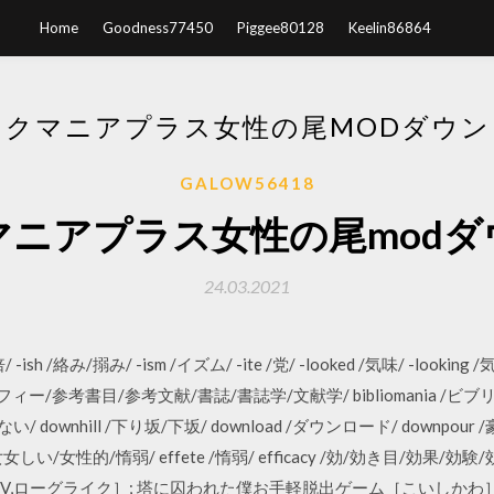
Home
Goodness77450
Piggee80128
Keelin86864
ックマニアプラス女性の尾MODダウン
GALOW56418
マニアプラス女性の尾modダ
24.03.2021
sh /絡み/搦み/ -ism /イズム/ -ite /党/ -looked /気味/ -looking /気味/
グラフィー/参考書目/参考文献/書誌/書誌学/文献学/ bibliomania /ビブリ
/ downhill /下り坂/下坂/ download /ダウンロード/ downpour /豪
女女しい/女性的/惰弱/ effete /惰弱/ efficacy /効/効き目/効果/
MV,ローグライク］; 塔に囚われた僕お手軽脱出ゲーム［こいしかわ