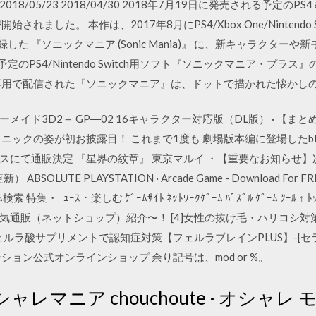
018/05/23 2018/04/30 2018年7月19日に発売される予定のPS4＆
ました。 本作は、2017年8月にPS4/Xbox One/Nintendo S
 『ソニックマニア (Sonic Mania)』 に、新キャラクターや新モ
定のPS4/Nintendo Switch用ソフト『ソニックマニア・プラ
ード専用で配信された『ソニックマニア』は、ドットで描かれた懐かし
ダーメイド3D2＋ GP―02 16キャラクター対応版（DL版） · 【
クの姿が初お披露目！ これまで1度も 劇場版本編に登場したblessi
にて通販決定 『星界の紋章』 東京マルイ ・【重要なお知らせ】次世代
UTE PLAYSTATION · Arcade Game - Download For FREE Ou
ﾞ ｹﾞｰﾑ検索 特集・ﾆｭｰｽ・楽しむ ｹﾞｰﾑｻｲﾄ ﾈｯﾄﾜｰｸｹﾞｰﾑ ﾊﾟｽﾞﾙ ｹﾞｰﾑ ﾂｰ
人気通販（ネットショップ）紹介〜！ [4]女性の抜け毛・ハリコシ対
ェルラ酸サプリメントで認知症対策【フェルラブレインPLUS】-[セラ
ョン公式オンラインショップ 余り記号は、mod or %。
オシャレマニア chouchoute · オシャ