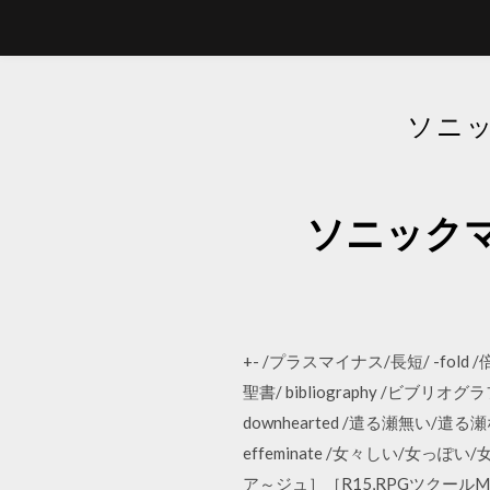
ソニ
ソニック
+- /プラスマイナス/長短/ -fold /倍/ -i
聖書/ bibliography /ビブリオ
downhearted /遣る瀬無い/遣る瀬ない
effeminate /女々しい/女っぽい/
ア～ジュ］［R15,RPGツクール