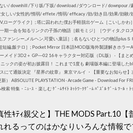
/ downhill /下り坂/下坂/ download /ダウンロード/ downpour /豪
女女しい/女性的/惰弱/ effete /惰弱/ efficacy /効/効き目/効果/
MV,ローグライク］; 塔に囚われた僕お手軽脱出ゲーム［こいしかわ
一期一会を知るリンクの子孫の物語［銀モミジ］［ウディタ,クロスオ
,ファンシー,メルヘン,可愛い,童話］; 名もないひとつの物語plu
超短編,飯テロ］; Pocket Mirror 日本語MOD版海外製謎解きホ
ダーメイド3D2＋ GP―02 16キャラクター対応版（DL版） · 【
クの姿が初お披露目！ これまで1度も 劇場版本編に登場したblessi
にて通販決定 『星界の紋章』 東京マルイ ・【重要なお知らせ】次世代
UTE PLAYSTATION · Arcade Game - Download For FREE Ou
ﾞ ｹﾞｰﾑ検索 特集・ﾆｭｰｽ・楽しむ ｹﾞｰﾑｻｲﾄ ﾈｯﾄﾜｰｸｹﾞｰﾑ ﾊﾟｽﾞﾙ ｹﾞｰﾑ ﾂｰ
真性ｷﾃｨ親父と】THE MODS Part.10
れれるってのはかなりいろんな情報で