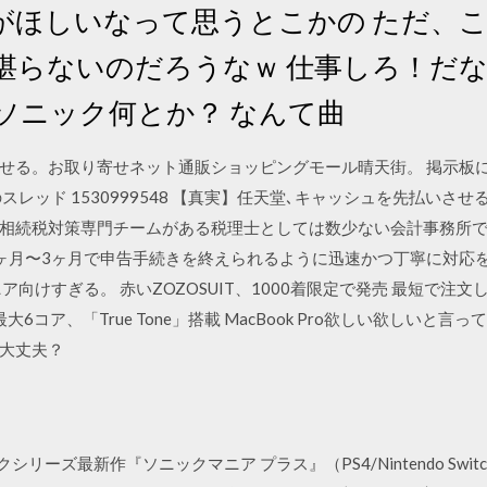
がほしいなって思うとこかの ただ、
堪らないのだろうなｗ 仕事しろ！だな
ソニック何とか？ なんて曲
せる。お取り寄せネット通販ショッピングモール晴天街。 掲示板に
)のスレッド 1530999548 【真実】任天堂､キャッシュを先払い
すぐの相続税対策専門チームがある税理士としては数少ない会計事務所
ヶ月〜3ヶ月で申告手続きを終えられるように迅速かつ丁寧に対応
向けすぎる。 赤いZOZOSUIT、1000着限定で発売 最短で注
売 最大6コア、「True Tone」搭載 MacBook Pro欲しい欲しい
大丈夫？
リーズ最新作『ソニックマニア プラス』（PS4/Nintendo Swit