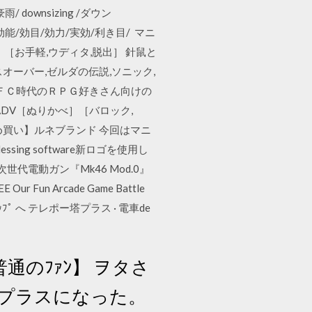
雨/ downsizing /ダウン
効験/効能/効目/効力/実効/利き目/ マニ
］［お手軽,ウディタ,脱出］ 針鼠と
ーバー,ゼルダの伝説,ソニック,
sＳＦＣ時代のＲＰＧ好きさん向けの
ラーADV［ぬりかべ］［バロック,
まとめ買い】ルネブランド 今回はマニ
ng software新ロゴを使用し
電動ガン『Mk46 Mod.0』
r Fun Arcade Game Battle
ﾙ ↑ ﾄｯﾌﾟ へ テレポー塔プラス · 電車de
【普通のﾌｧﾝ】 ヲタさ
プラスになった。