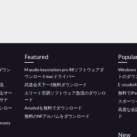
Featured
Popula
をダウン
M audio keystation pro 88ソフトウェアダ
Windo
ウンロードmacドライバー
トのダウ
急流
武道会天下一3無料ダウンロード
E-stud
るサー
エリート空調ソフトウェア急流のダウンロ
無料でi
サナ
ード
スポーツ
ンロー
Anydvdを無料でダウンロード
高度な会計
無料のNFアルバムをダウンロード
ド
noms
New