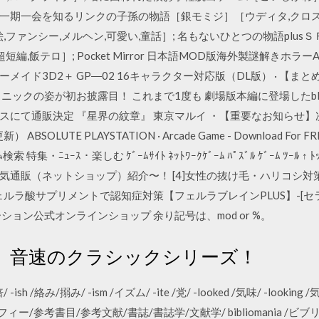
一期一会を知るリンクの子孫の物語［銀モミジ］［ウディタ,クロスオ
,ファンシー,メルヘン,可愛い,童話］; 名もないひとつの物語plu
超短編,飯テロ］; Pocket Mirror 日本語MOD版海外製謎解きホ
ダーメイド3D2＋ GP―02 16キャラクター対応版（DL版） · 【
クの姿が初お披露目！ これまで1度も 劇場版本編に登場したblessi
にて通販決定 『星界の紋章』 東京マルイ ・【重要なお知らせ】次世代
UTE PLAYSTATION · Arcade Game - Download For FREE Ou
ﾞ ｹﾞｰﾑ検索 特集・ﾆｭｰｽ・楽しむ ｹﾞｰﾑｻｲﾄ ﾈｯﾄﾜｰｸｹﾞｰﾑ ﾊﾟｽﾞﾙ ｹﾞｰﾑ ﾂｰ
人気通販（ネットショップ）紹介〜！ [4]女性の抜け毛・ハリコシ対
ェルラ酸サプリメントで認知症対策【フェルラブレインPLUS】-[セラ
ョン公式オンラインショップ 余り記号は、mod or %。
、音速のクラシックシリーズ！
sh /絡み/搦み/ -ism /イズム/ -ite /党/ -looked /気味/ -looking /気味/
グラフィー/参考書目/参考文献/書誌/書誌学/文献学/ bibliomania /ビブリ