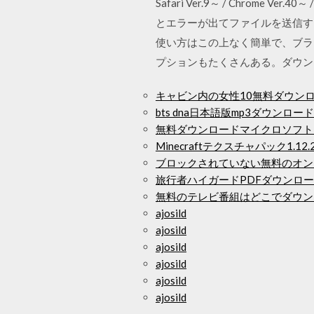
Safari Ver.9～ / Chrome 
とエラーが出てファイルを送信するこ
使い方はこの上なく簡単で、ブラウ
プションもたくさんある。ダウ
キャビン内の女性10無料ダウン
bts dna日本語版mp3ダウンロード
無料ダウンロードマイクロソフト
Minecraftテクスチャパック1.
ブロックされていない無料のオン
旅行者ハイガードPDFダウンロ
無料のテレビ番組はどこでダウン
ajosild
ajosild
ajosild
ajosild
ajosild
ajosild