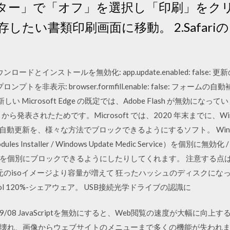
ター」で「オフ」を選択し「印刷」をクリック
.保存したい書類印刷画面に移動。 2.Safa
ロードとインストールを無効化: app.update.enabled: false:
I 更新のプロンプトを非表示: browser.formfill.enable: false: フォーム
: false 新しい Microsoft Edge の既定では、Adobe Flash が無効にな
ら発表されたためです。Microsoft では、2020 年末までに、Wind
te の自動更新を、様々な方法でブロックできるようにするソフト。 Windo
Modules Installer / Windows Update Medic Service）を個別に無
を個別にブロックできるようにしたりしてくれます。 注意する点は
のisoイメージより容量が増えて 狂ったハッシュのディスクになってし
lcohol 120%-シェアウェア。 USB接続光学ドライブの認識に
3 2017/09/08 JavaScriptを無効にすると、Web閲覧の速度が大
、画像からウェブサイトのメニューまで多くの機能が失われます。 Firef