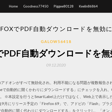
Home
Goodness77450
Piggee80128
Keelin86864
REFOXでPDF自動ダウンロードを無効
GALOW56418
foxでPDF自動ダウンロードを
09.12.2020
ル済みのアドオンがすべて無効化され、利用不能になる問題が複数報告
romeで自動的に開くかわりにダウンロードする」にチェックを入れ、
 ※本設定を行うとSmartLabel上だけではなく、Web上で表示
aは9月にリリース予定の「Firefox 69」で、アドビの「Flash
rome で自動的に開く代わりにダウンロードする」をクリックし、「オ