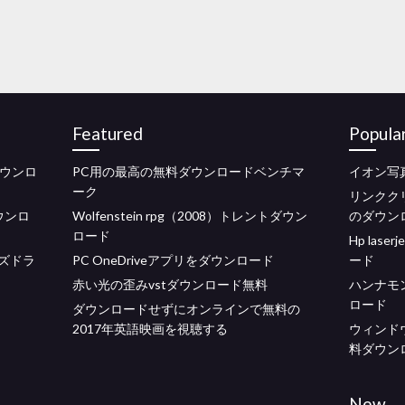
Featured
Popula
無料ダウンロ
PC用の最高の無料ダウンロードベンチマ
イオン写
ーク
リンクク
ダウンロ
Wolfenstein rpg（2008）トレントダウン
のダウン
ロード
Hp las
ーズドラ
PC OneDriveアプリをダウンロード
ード
赤い光の歪みvstダウンロード無料
ハンナモ
ロード
ダウンロードせずにオンラインで無料の
2017年英語映画を視聴する
ウィンド
料ダウン
New