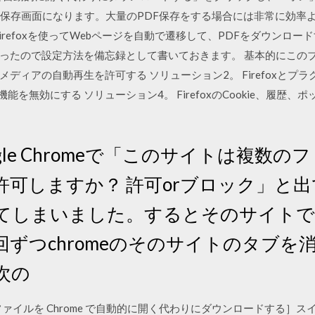
に保存画面になります。大量のPDF保存をする場合には非常に効率
river、Firefoxを使ってWebページを自動で遷移して、PDFをダウ
ったので設定方法を備忘録として書いておきます。 基本的にこの
メディアの自動再生を許可する ソリューション2。 Firefoxとプ
能を無効にする ソリューション4。 FirefoxのCookie、履歴
 · google Chromeで「このサイトは
許可しますか？ 許可orブロック」と
てしまいました。するとそのサイトで
ずつchromeのそのサイトのタブを
次の
DF ファイルを Chrome で自動的に開く代わりにダウンロードする