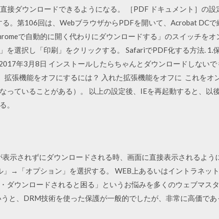
直接ダウンロードできるようになる。 ［PDF ドキュメント］の設定
介する。第106回は、WebブラウザからPDFを開いて、Acrobat 
hromeで自動的に開く代わりにダウンロードする」のスイッチをオン
選択し「印刷」をクリックする。 SafariでPDF化する方法. 
ュー 2017年3月8日 インストールしたらちゃんとダウンロードしな
。 拡張機能をオフにするには？ 入れた拡張機能をオフに これをオ
なっていることがある）。 以上の設定後、IEを再起動すると、以
る。
ァイルが表示されずにダウンロードされる時、画面に直接表示されるよ
「ツール」→「オプション」を選択する。 WEB上あるいはイントラネッ
・ダウンロードされると困る」というお悩みを多くのウェブマス
と、DRM技術を使った保護が一般的でしたが、非常に高価であったり 201