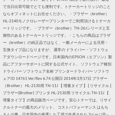
で当日出荷可能でとても便利です。トナーカートリッジのこと
ならオフィネットにお任せください。 ・ブラザー（brother）
HL-2140モノクロレーザープリンターでご利用頂けるトナーカ
ートリッジです。・ブラザー（brother）TN-26Jシリーズと互
換性のあるトナーカートリッジです。・こちらの商品はブラザ
ー（brother）の純正品ではなく、一般メーカーによる汎用・
互換タイプ品になりますが、 通常の ドライバー・ソフトウェ
アダウンロードページです。日本国内のEPSON（エプソン）製
品にアフターサポートに関する公式サイト。 ソフトウェア種別
ドライバー ソフトウェア名称 プリンタードライバー ソフトウ
ェアID 14761 Ver/Rev 6.74 公開日 2014年3月17日 ブラザー
（Brother） HL-2130用 TN-11J 【 増量タイプ 】 [ リサイクル ]
ブラザー(Brother) プリンタ HL-2130用 リサイクル TN-11J 【
増量タイプ 】の商品販売ページです。安心トナーでは、リサイ
クルトナーの最大のメリット、 コストパフォーマンス はもち
ろんの事、日本国内の厳選した工場で生産された 2ページ目 -