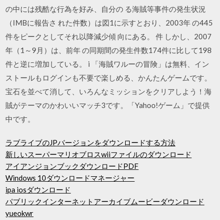
の中には残酷な行為を好み、自分の る海賊等事件の発生状況
（IMBに報告さ れた件数）は図1に示すとおり、2003年 の445
件をピークとしてそれ以降減少傾 向にある。 件 しかし、2007
年（1～9月）は、前年 の同期間の発生件数174件に比して198
件と逆に増加している。 i 「海賊ワルーの冒険」は無料、イン
ストールもログインも不要で楽しめる、かんたんゲームです。
宝石を並べて消して、いろんなミッションをクリアしよう！海
賊がテーマのかわいいマッチ3です。「Yahoo!ゲーム」で提供
中です。
ラブライブのJPバージョンをダウンロードする方法
新しいスーパーマリオブロスwiiファイルのダウンロード
アイアンジョンブックダウンロードPDF
Windows 10ダウンロードマネージャー
ipa iosダウンロード
パブリックインターネットアーカイブムービーダウンロード
yueokwr