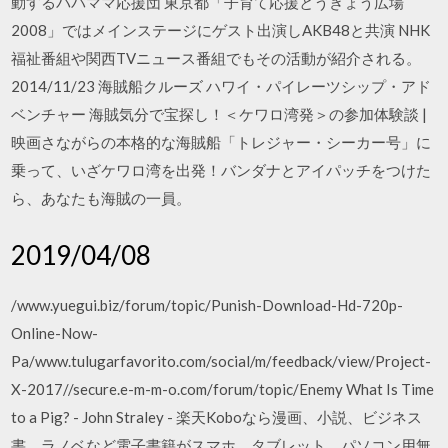
動するパパママ応援団 東京都「子育て応援とうきょう広場
2008」ではメインステージにゲスト出演しAKB48と共演 NHK
福祉番組や関西TVニュース番組でもその活動が紹介される。
2014/11/23 海賊船クルーズ ハワイ・パイレーツシップ・アド
ベンチャー 海賊気分で宝探し！＜ケワロ湾発＞の参加体験談 |
映画さながらの本格的な海賊船「トレジャー・シーカー号」に
乗って、いざケワロ湾を出発！バンダナとアイパッチをつけた
ら、あなたも海賊の一員。
2019/04/08
/www.yuegui.biz/forum/topic/Punish-Download-Hd-720p-
Online-Now-
Pa/www.tulugarfavorito.com/social/m/feedback/view/Project-
X-2017//secure.e-m-m-o.com/forum/topic/Enemy What Is Time
to a Pig? - John Straley - 楽天Koboなら漫画、小説、ビジネス
書、ラノベなど電子書籍がスマホ、タブレット、パソコン用無