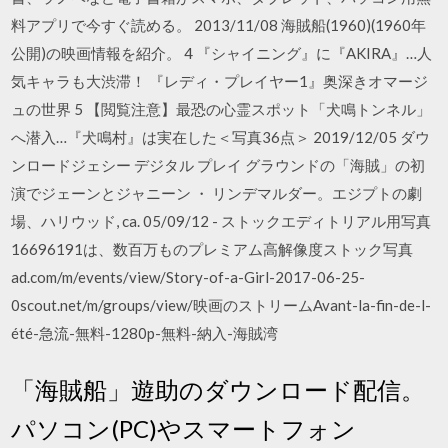
料アプリで今すぐ読める。 2013/11/08 海賊船(1960)(1960年
公開)の映画情報を紹介。 4 『シャイニング』に『AKIRA』…人
気キャラも大渋滞！ 『レディ・プレイヤー1』奥深きオマージ
ュの世界 5 【閲覧注意】最恐の心霊スポット「犬鳴トンネル」
へ潜入…『犬鳴村』は実在した＜写真36点＞ 2019/12/05 ダウ
ンロードジェシー デジタル プレイ グラウンドの「海賊」の初
演でジェーンとジャニーン ・ リンデマルダー。エジプトの劇
場、ハリウッド, ca. 05/09/12 - ストックエディトリアル用写真
16696191は、数百万ものプレミアム高解像度ストック写真
ad.com/m/events/view/Story-of-a-Girl-2017-06-25-
0scout.net/m/groups/view/映画のストリームAvant-la-fin-de-l-
été-急流-無料-1280p-無料-納入-海賊湾
「海賊船」遊助のダウンロード配信。
パソコン(PC)やスマートフォン