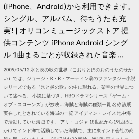
(iPhone、Android)から利用できます。
シングル、アルバム、待ちうたも充
実! | オリコンミュージックストア 提
供コンテンツ iPhone Android シング
ル 1曲まるごとが収録された音楽 …
2009/05/12 氷と炎の歌の世界（こおりとほのおのうたのせか
い）では、ジョージ・R・R・マーティン著のファンタジー小説
シリーズである『氷と炎の歌』の中に現れる、架空の世界につ
いて述べる。 小説に基づき、HBOドラマシリーズ『ゲーム・
オブ・スローンズ』が放映 … 海賊と海賊の種類一覧 名称 説明
実在したとされている海賊の一覧 アイディン・レイス 地中海
で活動していた海賊です。 アリ・コジャ 18世紀から19世紀に
かけてインド洋で活動していた海賊で、主に東インド会社の商
船を襲っていました。 2017/11/22 冒険・海賊映画ベストコレ