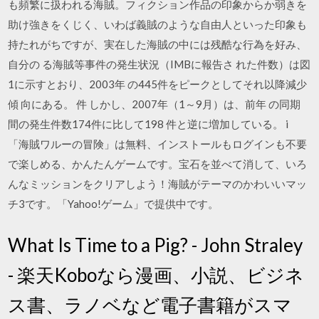
も頻繁に扱われる海賊。フィクション作品の印象からか弱きを
助け強きをくじく、いわば義賊のような自由人といった印象も
持たれがちですが、実在した海賊の中には残酷な行為を好み、
自分の る海賊等事件の発生状況（IMBに報告さ れた件数）は図
1に示すとおり、2003年 の445件をピークとしてそれ以降減少
傾 向にある。 件 しかし、2007年（1～9月）は、前年 の同期
間の発生件数174件に比して198 件と逆に増加している。 i
「海賊ワルーの冒険」は無料、インストールもログインも不要
で楽しめる、かんたんゲームです。宝石を並べて消して、いろ
んなミッションをクリアしよう！海賊がテーマのかわいいマッ
チ3です。「Yahoo!ゲーム」で提供中です。
What Is Time to a Pig? - John Straley
- 楽天Koboなら漫画、小説、ビジネ
ス書、ラノベなど電子書籍がスマ