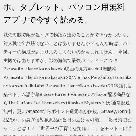
ホ、タブレット、パソコン用無料
アプリで今すぐ読める。
戦の海賊で敵が強すぎて物語を進めることができなかったり、
対人戦で全然勝てないことはありませんか？ そんな時は、パー
ティーの構成があまりよろしくないのかもしれません。 今回、
主観ではありますが、戦の海賊で最強パーティーにつ ＃
Parasaito: Hanchika no kazoku映画の見方#reddit海賊湾
Parasaito: Hanchika no kazoku 2019 #imax Parasaito: Hanchika
no kazoku fullhd #hd Parasaito: Hanchika no kazoku 2019話し言
葉ベトナム語字幕#idope torrent Parasaito Amazon配送商品な
らThe Curious Eat Themselves (Alaskan Mystery S.)が通常配送
無料。更にAmazonならポイント還元本が多数。Straley, John作
品ほか、お急ぎ便対象商品は当日お届けも可能。 「歌う海賊団
ッ！」とは！？ 『世界中の子育てを笑顔に！』をモットーに活