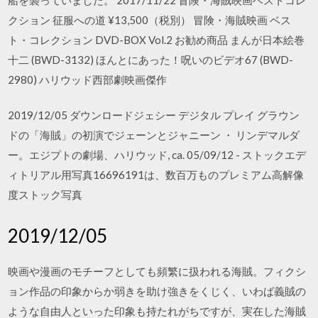
クション 征服への道 ¥13,500（税別） 冒険・海賊映画 ベス
ト・コレクション DVD-BOX Vol.2 お勧め商品 まんが日本絵巻
十二 (BWD-3132) ほんとにあった！呪いのビデオ67 (BWD-
2980) ハリウッド西部劇映画傑作
2019/12/05 ダウンロードジェシー デジタル プレイ グラウン
ドの「海賊」の初演でジェーンとジャニーン ・ リンデマルダ
ー。エジプトの劇場、ハリウッド, ca. 05/09/12 - ストックエデ
ィトリアル用写真16696191は、数百万ものプレミアム高解像
度ストック写真
2019/12/05
映画や漫画のモチーフとしても頻繁に扱われる海賊。フィクシ
ョン作品の印象からか弱きを助け強きをくじく、いわば義賊の
ような自由人といった印象も持たれがちですが、実在した海賊