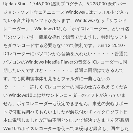
UpdateStar - 1,746,000 認識 プログラム - 5,228,000 既知 バー
ジョン - ソフトウェアニュース Windowsにはデフォルトで入っ
ている音声録音ソフトがあります。Windows7なら「サウンド
レコーダー」、Windows10なら「ボイスレコーダー」という名
前のソフトです。簡単な操作で録音できますし、特別なソフト
をダウンロードする必要もないので便利です。 Jun 12, 2010 ·
ICレコーダーにパソコンから音楽を入れたい・・・・・普通に
パソコンのWindows Meadia Playerの音楽をICレコーダーに同
期したいんですけど・・・・・・。普通に同期はできるんで
す。でも同期後本体を見るとフォルダに一曲もないの
で・・・・。詳しくICレコーダーの同期の仕方を教えてくださ
い Windows10にはサウンドレコ－ダーのソフトが入っていま
せん。ボイスレコーダーも設定できません。東芝の安心サポー
トで何度も調べてもらいましたが解決付かずマイクロソフト日
本に電話しましたが理由不明とのことで解決できません(不親切
Win10のボイスレコーダーを使って30分ほど録音し、再生した