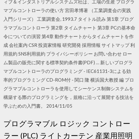
ィブ＆インダストリアルシステムズ社は、工場の生産 プログラ
マブルコントローラの使い方 宮田孝博著 （工業調査会の実践
入門シリーズ） 工業調査会, 1993.7 タイトル読み 第1章 プログ
ラマブルコントローラ 第2章 タイムチャート 第3章 PCの基本命
令についての演習 第4章 動作チャートからタイムチャートを作
成 会社案内 CSR 投資家情報 研究開発 採用情報 サイトマップ 利
用規約 SNS利用規約 プライバシーポリシー お問い合わせ ロー
ム製品の販売に関する標準契約条件書(PDF) … 新しいプログラ
マブルコントローラのプログラミング - IEC61131-3による効
率的プログラミング CD-ROM付 - 関口 隆 横浜国大教授 編 プロ
グラマブルコントローラを使用してシーケンス制御システムを
構築する際のプログラミングを，規格に沿って展開する技法を
学ぶための入門書。 2014/11/05
プログラマブル ロジック コントロー
ラー (PLC) ライトカーテン 産業用照明