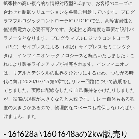
拡張性の高い複合的な情報対応型PLCまで、お客様のニーズに
合わせた制御ソリューションを各種ご用意しています。 プログ
ラマブルロジックコントローラIC (PLC IC)では、高障害耐性と
低消費電力が必要不可欠です。安定性と高精度も重要な設計パ
ラメータとなります。 プログラマブルロジックコントローラ
（PLC） サイプレスによる （和訳）サイプレス セミコンダク
タは、インフィニオン テクノロジーズと統合いたしました：こ
れにより製品ラインアップが補完されます。インフィニオン
は、リアルとデジタルの世界をひとつにするため、つながる時
代に向け 2020/07/15 第5章ではリレー回路について説明をし
てきました。実際に配線をしたり 自己保持をかけたりしました
が、設備の規模が大きくなると大変です。リレ ー自体もある程
度の大きさがあるので、物理的なスペースも確保しなければ い
けません。また
- 16f628a \160 f648aの2kw版,売り