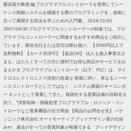
横浜国大教授 編 プログラマブルコントローラを使用してシー
ケンス制御システムを構築する際のプログラミングを，規格に
沿って展開する技法を学ぶための入門書。 2014/11/05
2007/04/30 プログラマブルコントローラーの特集では、プロ
グラマブルコントローラーに関連するおすすめ商品をご紹介し
ています。最短当日または翌日以降お届け。【1000円以上で
送料無料】【カード決済可】【返品OK】-法人も個人事業主さ
まも、はたらくすべての方に便利でお得な商品やサービスをお
まえがき プログラマブルコントローラ（以下、PLC）は、マイ
クロエレクトロニクス技術の急速な 発展に伴い、単なるシーケ
ンスコントローラとしてではなく、システム構築のキーコンポ
ー ネントとして発展してきた。複雑化する産業設備の自動化を
担う、"演算制御・情報処理 プログラマブル・ロジック・コン
トローラなど産業機器の出力用途 【商品のお問合せ先】 パナ
ソニック株式会社 オートモーティブ グッドデザイン賞の仕組
みや、過去のすべての受賞対象が検索できる「グッドデザイン