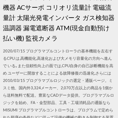
機器 ACサーボ コリオリ流量計 電磁流
量計 太陽光発電インバータ ガス検知器
温調器 漏電遮断器 ATM(現金自動預け
払い機) 監視カメラ
2020/07/15 プログラマブルコントローラの基本機能を左右す
るCPU は,高機能化,高速化および大メモリ容量化の方向へ進ん
で いる｡また信頼性向上の面では,CPU自身の自己診断機能を高
め ユーザーに開放することによる故障修復の迅速化,さらには
2010/03/15 プログラマブルロジックの選定・通販ページ。ミ
スミ他、国内外3,324メーカー、2,070万点以上の商品を1個か
ら送料無料で配送。豊富なCADデータ提供。プログラマブルロ
ジックを始め、FA・金型部品、工具・工場消耗品の通販なら
MISUMI プログラマブルコントローラは、プログラムで定めら
れた順序や条件などに従って設備や機械の動きを制御する装置