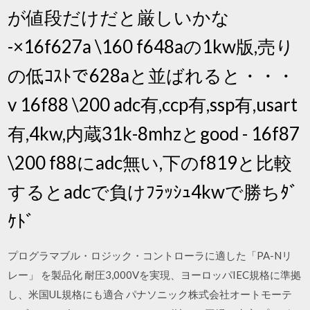
が値段だけだと厳しいかな
-×16f627a \160 f648aの1kw版,売り
の低ｺｽﾄで628aと並ばれると・・・
v 16f88 \200 adc有,ccp有,ssp有,usart
有,4kw,内蔵31k-8mhzとgood - 16f87
\200 f88にadc無い,下のf819と比較
するとadcで負けﾌﾗｯｼｭ4kwで勝ちﾀﾞ
ｹﾄﾞ
プログラマブル・ロジック・コントローラに適した「PA-Nリ
レー」 を製品化 耐圧3,000Vを実現、ヨーロッパIEC規格に準拠
し、米国UL規格にも適合 パナソニック株式会社オートモーテ