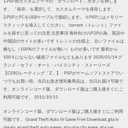
1.PSP用カスタムテーマの「ダウンロード」ボタンを押しま
す。 「保存」を選択して、カスタムテーマを保存します。
2.PSPとPCをUSBケーブルで接続します。 ※PSPにはメモリー
スティックを挿入してください。 .torrent（トレント）ファイ
ルを探すに至っての注意 注意事項 海外向けのP2Pの為、英語や
中国語のサイトが多いです トレントの仕様上、古いファイルは
種なし（100%のファイルが無い）ものが多いです 最初から
100％にならない破損ファイルなどもあります 2020/05/14 グ
ランド・セフト・オート・バイスシティ・ストーリーズ
【CEROレーティング「Z」】 - PSPがゲームソフトストアでい
つでもお買い得。当日お急ぎ便対象商品は、当日お届け可能で
す。オンラインコード版、ダウンロード版はご購入後すぐにご
利用可能です。 2011/10/15
オンラインコード版、ダウンロード版はご購入後すぐにご利用
可能です。 Grand Theft Auto IV Game Free Download, gta iv
cheats, grand theft auto games, gta vice city game, gta san