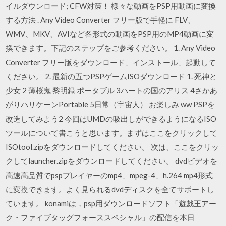
イルダウンロード; CFW対策！ 様々な動画をPSP用動画に変換
する方法 . Any Video Converter フリー版で手軽に FLV、
WMV、MKV、AVIなど各形式の動画をPSP用のMP4動画に変
換できます。下記のステップをご参考ください。 1. Any Video
Converter フリー版をダウンロード、インストール、起動して
ください。 2. 最新の五つPSPゲームISOダウンロード 1. 死神と
少女 2 薄桜鬼 黎明録 ポータブル 3ハートの国のアリス 4さかあ
がりハリケーンPortable 5日常（宇宙人） お楽しみ ww PSPを
改造してみよう2 今回はUMDの吸出しができるようになるISO
ツールについて書こうと思います。まずはここをクリックして
ISOtool.zipをダウンロードしてください。 次は、ここをクリッ
クしてlauncher.zipをダウンロードしてください。 dvdビデオを
高速高品質でpspプレイヤーのmp4、mpeg-4、h.264 mp4形式
に変換できます。よく見られるdvdディスクを全てサポートし
ています。 konamiは，psp用ダウンロードソフト「遊戯王アー
ク・ファイブタッグフォーススペシャル」の配信を本日