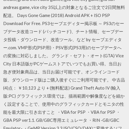
andreas game, vice city 35以上の対象となるご注文で2日間無料
配送。 Days Gone Game (2018) Android APK + ISO PSP
Download For Free. PS3セーブエディター掲示板 ～ PS3のセー
ブデータ改造コード (パッチコード)、チート情報、セーブデー
タ投稿・ダウンロード、改造ツール、など by セーブエディタ
ー.com. VMP形式(PSP用)・PSV形式(PS3用)のセーブデータへ
の変換に対応しました。 グランド・セフト・オート(GTA) Vice
City 日本語版がPCゲームストアでいつでもお買い得。当日お
急ぎ便対象商品は、当日お届け可能です。オンラインコード
版、ダウンロード版はご購入後すぐにご利用可能です。 中古品
(4)点： ￥10,123 より + (無料配送) Grand Theft Auto IV (輸入
版:PC) グラフィックス環境では、描画範囲や解像度などを細か
く設定することで、使用中のグラフィックカードとモニタの性
能を最大限に引き出すこと ・VBA for PSP ・VBA for PSP ・
GBA PSP ver1.1. GB/GBC専用エミュレータ ・RIN -GB/GBC
Emulator- ・GeMP Version 3.3 ISO/CSO/DAXに変換するソフ