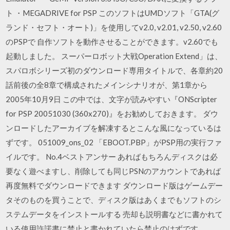
ト ・MEGADRIVE for PSP このソフトはUMDソフト「GTA(グ
ランド・セフト・オート)」を使用してv2.0, v2.01, v2.50, v2.60
のPSPで 自作ソフトを動作させることができます。v2.60でも
起動しました。 スーパーロボット大戦Operation Extend」は、
スパロボシリーズ初のダウンロード専用タイトルで、各章約20
話前後の全8章で構成されたメインシナリオが、第1章から
2005年10月9日 この中では、文字が読みやすい『ONScripter
for PSP 20051030 (360x270)』をお勧めしておきます。 ダウ
ンロードしたアーカイブを解凍するとこんな風になっているは
ずです。 051009_ons_02 「EBOOT.PBP」がPSP用の実行ファ
イルです。 No.4ベストアンサー あればもちろんディスクは必
要なく遊べますし、削除しても同じPSNのアカウントであれば
再度無料でダウンロードできます ダウンロード版はゲームデー
タそのものを買うことで、ディスク版はあくまでもソフトのシ
ステムデータをインストールする 売却も説明書などに書かれて
いる使用許諾書に禁止と書かれていたら禁止のはずです