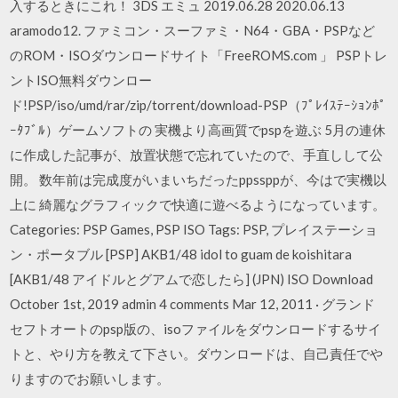
入するときにこれ！ 3DS エミュ 2019.06.28 2020.06.13
aramodo12. ファミコン・スーファミ・N64・GBA・PSPなど
のROM・ISOダウンロードサイト「FreeROMS.com 」 PSPトレ
ントISO無料ダウンロー
ド!PSP/iso/umd/rar/zip/torrent/download-PSP（ﾌﾟﾚｲｽﾃｰｼｮﾝﾎﾟ
ｰﾀﾌﾞﾙ）ゲームソフトの 実機より高画質でpspを遊ぶ 5月の連休
に作成した記事が、放置状態で忘れていたので、手直しして公
開。 数年前は完成度がいまいちだったppssppが、今はで実機以
上に 綺麗なグラフィックで快適に遊べるようになっています。
Categories: PSP Games, PSP ISO Tags: PSP, プレイステーショ
ン・ポータブル [PSP] AKB1/48 idol to guam de koishitara
[AKB1/48 アイドルとグアムで恋したら] (JPN) ISO Download
October 1st, 2019 admin 4 comments Mar 12, 2011 · グランド
セフトオートのpsp版の、isoファイルをダウンロードするサイ
トと、やり方を教えて下さい。ダウンロードは、自己責任でや
りますのでお願いします。