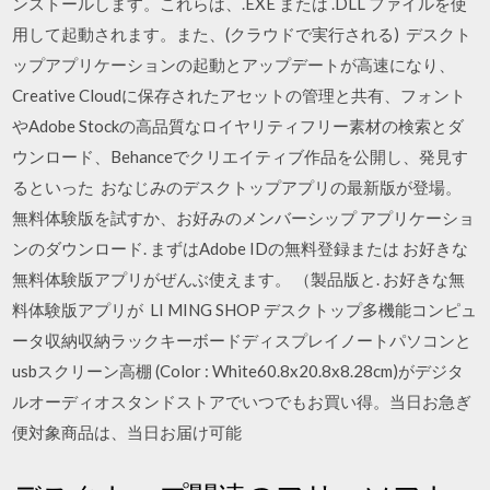
ンストールします。これらは、.EXE または .DLL ファイルを使
用して起動されます。また、(クラウドで実行される) デスクト
ップアプリケーションの起動とアップデートが高速になり、
Creative Cloudに保存されたアセットの管理と共有、フォント
やAdobe Stockの高品質なロイヤリティフリー素材の検索とダ
ウンロード、Behanceでクリエイティブ作品を公開し、発見す
るといった おなじみのデスクトップアプリの最新版が登場。
無料体験版を試すか、お好みのメンバーシップ アプリケーショ
ンのダウンロード. まずはAdobe IDの無料登録または お好きな
無料体験版アプリがぜんぶ使えます。 （製品版と. お好きな無
料体験版アプリが LI MING SHOP デスクトップ多機能コンピュ
ータ収納収納ラックキーボードディスプレイノートパソコンと
usbスクリーン高棚 (Color : White60.8x20.8x8.28cm)がデジタ
ルオーディオスタンドストアでいつでもお買い得。当日お急ぎ
便対象商品は、当日お届け可能