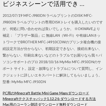
ビジネスシーンで活用でき …
2012/07/19 MFC-J980DN ラベルプリントのDISK MFC-
J980DN ラベルプリントの専用DISKトレイを購入したいのです
が、何処に問い合わせれば良いでしょうか。 ※OKWAVEより
補足：「ブラザー製品」に 無線LAN（Wi-Fi）や有線LANネッ
トワークでBROTHER MFC-J4910CDWのプリンタ複合機の接
続設定方法が分からない、初期設定できない、接続出来ない、
繋がらない、印刷出来ないなどのトラブルでお困りなら我々パ
ソコンサポートのプロ 2018/10/16 MyMio MFC-J950DNのサ
ポート サイト。設定・故障などトラブルについて質問し、イン
クジェットに詳しいエキスパートに解決してもらいましょう。
型番: MyMio MFC-J950DN
PC用のMinecraft Battle Mini Game Mapsダウンロード
Minecraftテクスチャパック1.12.2をダウンロードする方法
Mac用のコーラン朗読ダウンロード無料ダウンロード