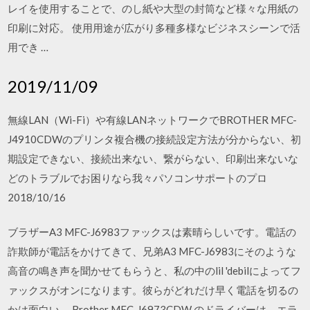
レイを使用することで、のし紙や大型の封筒など様々な用紙の
印刷に対応。 使用用途が広がり多種多様なビジネスシーンで活
用でき …
2019/11/09
無線LAN（Wi-Fi）や有線LANネットワークでBROTHER MFC-
J4910CDWのプリンタ複合機の接続設定方法が分からない、初
期設定できない、接続出来ない、繋がらない、印刷出来ないな
どのトラブルでお困りなら我々パソコンサポートのプロ
2018/10/16
ブラザーA3 MFC-J6983ファックスは素晴らしいです。電話の
詐欺師が電話をかけてきて、兄弟A3 MFC-J6983にそのような
高音の鳴き声を聞かせてもらうと、私の中のlil 'debilによってフ
ァックスがオンになります。彼らがどれだけ早く電話を切るの
かは面白い。 Brother MFC-J6973CDW のドライバーは、エラ