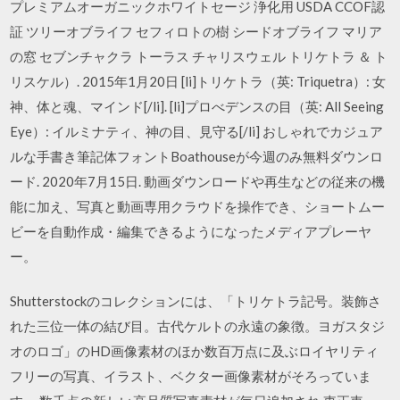
プレミアムオーガニックホワイトセージ 浄化用 USDA CCOF認
証 ツリーオブライフ セフィロトの樹 シードオブライフ マリア
の窓 セブンチャクラ トーラス チャリスウェル トリケトラ ＆ ト
リスケル）. 2015年1月20日 [li]トリケトラ（英: Triquetra）: 女
神、体と魂、マインド[/li]. [li]プロべデンスの目（英: All Seeing
Eye）: イルミナティ、神の目、見守る[/li] おしゃれでカジュア
ルな手書き筆記体フォントBoathouseが今週のみ無料ダウンロ
ード. 2020年7月15日. 動画ダウンロードや再生などの従来の機
能に加え、写真と動画専用クラウドを操作でき、ショートムー
ビーを自動作成・編集できるようになったメディアプレーヤ
ー。
Shutterstockのコレクションには、「トリケトラ記号。装飾さ
れた三位一体の結び目。古代ケルトの永遠の象徴。ヨガスタジ
オのロゴ」のHD画像素材のほか数百万点に及ぶロイヤリティ
フリーの写真、イラスト、ベクター画像素材がそろっていま