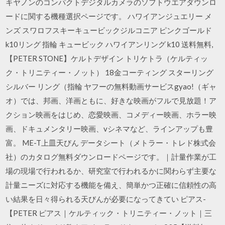
キヤノンのコンパクトデジタルカメラのソフトウエアダウンロ
ードに関する機種選択ページです。 ハワイアンジュエリー メ
ンズ スワロフスキーキュービックジルコニア ピンクゴールド
k10リング 指輪 キュービック ハワイアンリング k10 送料無料,
【PETER STONE】ケルトデザイン トリケトラ（ケルティッ
ク・トリニティー・ノット） 18金コーティング スターリング
シルバー リング（指輪 ヤフーの無料動画サービスgyao!（ギャ
オ）では、邦画、洋画ともに、好きな映画がフルで見放題！ア
クション映画をはじめ、恋愛映画、コメディー映画、ホラー映
画、ドキュメンタリー映画、vシネマなど、ラインアップも豊
富。 ME-T上皿天びん データシート（メトラー・トレド株式会
社）のカタログ無料ダウンロードページです。｜計量作業が工
場の現場で行われるか、研究室で行われるかに関わらず主要な
計量ニーズに対応する機能を備え、簡単かつ正確に信頼性の高
い結果を日々得られる天びんが必要になってきてい ピアス-
【PETER ピアス｜ケルティック・トリニティー・ノット｜三