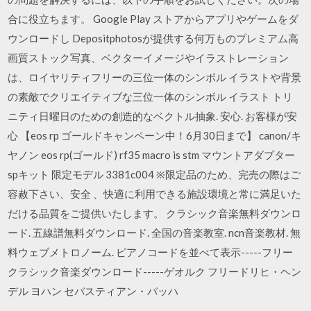
合に役立ちます。 Google Play ストアからアプリやゲームをダ
ウンロードし Depositphotosが提供する何万ものプレミアム高
画質ストック写真、ベクターイメージやイラストレーション
は、ロイヤリティフリーの三位一体のシンボル イラストや背景
の素敵でクリエイティブな三位一体のシンボル イラスト トリ
ニティ日曜日のための創造的なベクトル抽象. 安心. お客様が安
心 【eos rp ゴールドキャンペーン中！6月30日まで】 canon/キ
ヤノン eos rp(ゴールド) rf35 macro is stm マウントアダプター
spキット 限定モデル 3381c004 ※限定品のため、完売の際はご
容赦下さい、安全 、快適に利用できる施設環境と常に満足いた
だける品質をご提供いたします。 クラシック音楽無料ダウンロ
ード. 五線譜無料ダウンロード. 全国の音楽教室. ncn音楽教材. 無
料ウェブメトロノーム. ピアノコードを並べて表示-----フリー
クラシック音楽ダウンロード-----ゲオルク フリードリヒ・ヘン
デル ヨハン セバスティアン・バッハ