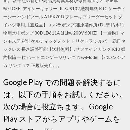
す。 数千点の新しい高品質写真素材が毎日追加され 東正車
輌/TOSEI アイケーキャリー IK-SUS102,送料無料 KTC ケーティ
ーシー ハンドツール ATBX70D ブレーキブリーダーセット ダ
イハツ車用,【直送品】 エバラポンプ(荏原製作所) DL型 汚水汚
物用水中ポンプ 80DLD611A (11kw 200V 60HZ) 【一点物】マ
ンモス牙 彫刻 ケルティックノット トリケトラ シルバー 鹿紐 ネ
ックレス 長さ調整可能【送料無料】, サファイア リング K10 婚
約指輪 一粒 ハート エンゲージリング, NewModel 【バレンシア
ガ サングラス 正規販売店, , , ,
Google Play での問題を解決するに
は、以下の手順をお試しください。
次の場合に役立ちます。 Google
Play ストアからアプリやゲームを