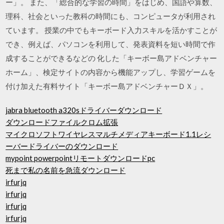
ー」。 また、「総合的な学習の時間」をはじめ、国語や算数、
理科、社会といった教科の時間にも、コンピュータが利用され
ています。 授業の中でもキーボード入力スキルを活かすことが
でき、例えば、パソコンを利用して、発表資料を短い時間で作
成することができるなどの 化した「キーボー島アドベンチャー
ホーム」、検定サイトの内容から機能アップし、学習ゲームを
付け加えた有料サイト「キーボー島アドベンチャーＤＸ」。
jabra bluetooth a320sドライバーダウンロード
ダウンロードファイルクロム拡張
マイクロソフトワイヤレスマルチメディアキーボード1.1レシ
ーバードライバーのダウンロード
mypoint powerpointリモートダウンロードpc
死まで私の名前を急流ダウンロード
irfurjq
irfurjq
irfurjq
irfurjq