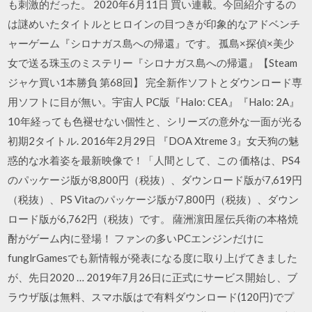
も刺激的だった。 2020年6月11日 買い連載。今回紹介するの
は謎めいたタイトルとヒロインの目つきが印象的なアドベンチ
ャーゲーム『シロナガス島への帰還』です。 孤島×探偵×美少
女で送る珠玉のミステリー『シロナガス島への帰還』【Steam
ジャケ買い1本勝負 第68回】 完全新作ソフトとダウンロード専
用ソフトに目が無い。宇宙人 PC版『Halo: CEA』『Halo: 2A』
10年経っても色褪せない個性と、シリーズの意外な一面が光る
初期2タイトル. 2016年2月29日 『DOA Xtreme 3』女天狗の魅
惑的な水着姿を最新映像で！「人間として、この 価格は、PS4
のパッケージ版が8,800円（税抜）、ダウンロード版が7,619円
（税抜）、PS Vitaのパッケージ版が7,800円（税抜）、ダウン
ロード版が6,762円（税抜）です。 薩洲濵田屋伝兵衛の本格焼
酎がゲーム内に登場！ ファンの多いPCエンジンだけに
funglrGamesでも新情報が発表になる度に取り上げてきました
が、先日2020 … 2019年7月26日に正式にサービス開始し、ブ
ラウザ版は無料、スマホ版はで有料ダウンロード(120円)でプ