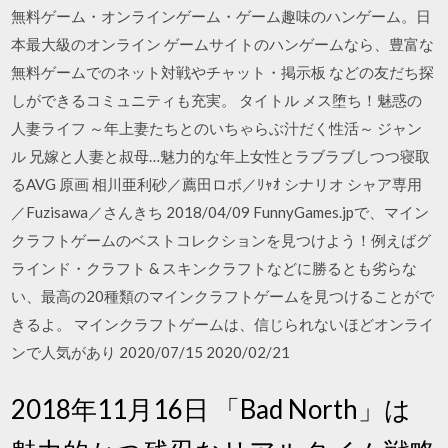
無料ゲーム・オンラインゲーム・ゲーム趣味のハンゲーム。日
本最大級のオンライン ゲームサイトのハンゲームなら、豊富な
無料ゲームでのネット対戦やチャット・掲示板 などの友だち探
しができるコミュニティも充実。 タイトル メス堕ち！魅惑の
人妻ライフ ～年上妻たちとのいちゃらぶ汁だく性活～ ジャン
ル 兄嫁と人妻と叔母…魅力的な年上女性とラブラブしつつ寝取
るAVG 原画 相川亜利砂／薦田ロボ／ﾘｬｵ シナリオ シャア専用
／Fuzisawa／さんきち 2018/04/09 FunnyGames.jpで、マイン
クラフトゲームのベストコレクションを見つけよう！例えばグ
ラインド・クラフト & スキンクラフトなどに勝るとも劣らな
い、最高の20種類のマインクラフトゲームを見つけることがで
きるよ。 マインクラフトゲームは、信じられないほどオンライ
ンで人気があり 2020/07/15 2020/02/21
2018年11月16日 「Bad North」は