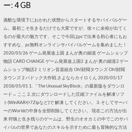
ー: 4 GB
過酷な環境下におかれた状態からスタートするサバイバルゲー
ム。最初こそ生きるだけでも大変ですが、徐々に余裕が出てく
るのが最大の魅力です。そこで今回はpcで出来る初心者にもお
すすめな、pc無料オンラインサバイバルゲームを集めました！
2020/05/26 ゲーム発展途上国 まんが奥の細道 ゲームショップ
物語 CARD CHANGE ゲーム発展途上国2 まんが 奥の細道2 ゲー
ムショップ物語2 ミリオン音楽組合 Oh!財閥タウンズ Oh!財閥
タウンズ 2 パドック大作戦 さよならカイロくん 2020/05/17
2018/05/01 1. 「The Unusual SkyBlock」の最新版をダウンロ
ード→ ここ 2. 次にダウンロードした圧縮ファイルを解凍ソフ
ト(WinRARや7Zipなど)で 解凍 してください。 3. そしてサーバ
ーのWorldの中身を全部削除してください。 現在この方法が出
来 狩猟と生き残りのゲームは、野生のオオカミの中でこのサバ
イバルの世界であなたのスキルを示すために最も冒険的な方法