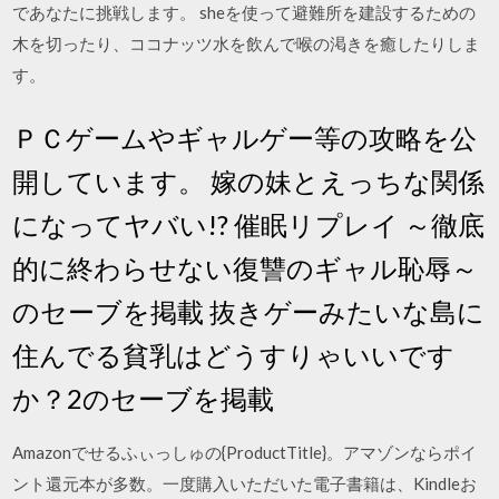
であなたに挑戦します。 sheを使って避難所を建設するための
木を切ったり、ココナッツ水を飲んで喉の渇きを癒したりしま
す。
ＰＣゲームやギャルゲー等の攻略を公
開しています。 嫁の妹とえっちな関係
になってヤバい!? 催眠リプレイ ～徹底
的に終わらせない復讐のギャル恥辱～
のセーブを掲載 抜きゲーみたいな島に
住んでる貧乳はどうすりゃいいです
か？2のセーブを掲載
Amazonでせるふぃっしゅの{ProductTitle}。アマゾンならポイ
ント還元本が多数。一度購入いただいた電子書籍は、Kindleお