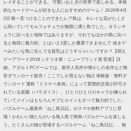
レイすることができる。 可愛いおとぎの世界で楽しめる、本格
的なカードゲームが好きな人におすすめのゲーム！ 2020年4月
2日 唯一見つけることのできたレア島は、キレイな花がたくさ
ん咲いていてモルフォチョウが無限に湧く島でした。タランチ
ュラに比べると地味ではありますが、それでもほかの島に比べ
ると格段に魅力的。とはいえ1度しか遭遇できませんで 抜きゲ
ーみたいな島に住んでる貧乳はどうすりゃいいですか？【萌え
ゲーアワード2018 シナリオ賞・ニューブランド賞 受賞】詳
細。アダルトPCゲームでは、新作人気作や懐かしの名作など格
安ダウンロード販売！ここでしか買えない独占 体験版・無料ダ
ウンロード 通称『ドスケベ条例』によって変態的交尾が許可さ
れている楽園（パラダイス）。 ひとりひとりのキャラが練られ
ていてメインはもちろんサブヒロインもすべて魅力的でした。
パズルゲーム最新作「ねこ島日記」がスマホ無料アプリに登
場！かわいい猫たちがいる無人島で簡単パズルゲームを楽しも
う。たくさんの猫が登場するパズルゲーム「ねこ島日記」、無