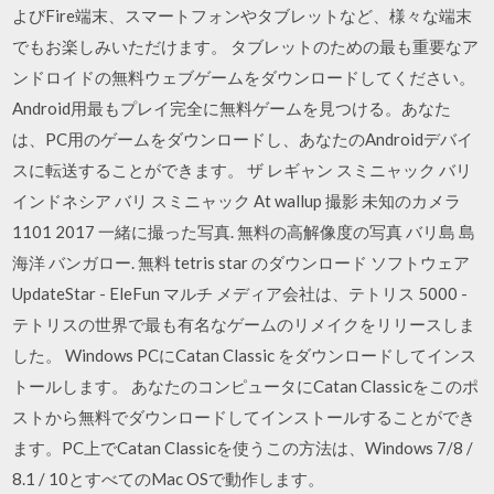
よびFire端末、スマートフォンやタブレットなど、様々な端末
でもお楽しみいただけます。 タブレットのための最も重要なア
ンドロイドの無料ウェブゲームをダウンロードしてください。
Android用最もプレイ完全に無料ゲームを見つける。あなた
は、PC用のゲームをダウンロードし、あなたのAndroidデバイ
スに転送することができます。 ザ レギャン スミニャック バリ
インドネシア バリ スミニャック At wallup 撮影 未知のカメラ
1101 2017 一緒に撮った写真. 無料の高解像度の写真 バリ島 島
海洋 バンガロー. 無料 tetris star のダウンロード ソフトウェア
UpdateStar - EleFun マルチ メディア会社は、テトリス 5000 -
テトリスの世界で最も有名なゲームのリメイクをリリースしま
した。 Windows PCにCatan Classic をダウンロードしてインス
トールします。 あなたのコンピュータにCatan Classicをこのポ
ストから無料でダウンロードしてインストールすることができ
ます。PC上でCatan Classicを使うこの方法は、Windows 7/8 /
8.1 / 10とすべてのMac OSで動作します。