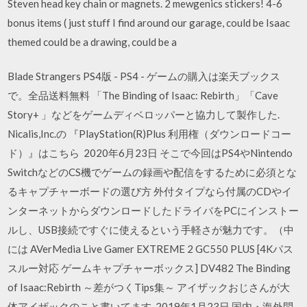
Steven head key chain or magnets. 2 mewgenics stickers! 4-6
bonus items ( just stuff I find around our garage, could be Isaac
themed could be a drawing, could be a
Blade Strangers PS4版 - PS4 - ゲームの購入は楽天ブックス
で。全品送料無料 「The Binding of Isaac: Rebirth」「Cave
Story+ 」などをゲームディベロッパーと協力して製作した.
Nicalis,Inc.の 『PlayStation(R)Plus 利用権（ダウンロードコー
ド）』はこちら 2020年6月23日 そこで今回はPS4やNintendo
SwitchなどのCS機でゲームの録画や配信をするために必須とな
るキャプチャーボードの選び方 外付タイプなら付属のCDやイ
ンターネットからダウンロードしたドライバをPCにインストー
ルし、USB接続ですぐに使えるという手軽さが魅力です。（中
には AVerMedia Live Gamer EXTREME 2 GC550 PLUS [4Kパス
スルー対応 ゲームキャプチャーボックス] DV482 The Binding
of Isaac:Rebirth ～差がつくTips集～ アイザックおじさんが大
体アイザックのこと書いてます. 2019年1月23日 国内・海外問