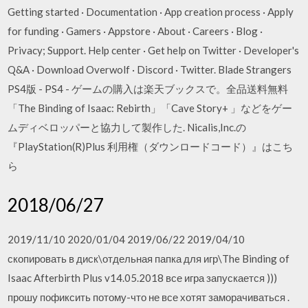
Getting started · Documentation · App creation process · Apply
for funding · Gamers · Appstore · About · Careers · Blog ·
Privacy; Support. Help center · Get help on Twitter · Developer's
Q&A · Download Overwolf · Discord · Twitter. Blade Strangers
PS4版 - PS4 - ゲームの購入は楽天ブックスで。全品送料無料
「The Binding of Isaac: Rebirth」「Cave Story+ 」などをゲー
ムディベロッパーと協力して製作した. Nicalis,Inc.の
『PlayStation(R)Plus 利用権（ダウンロードコード）』はこち
ら
2018/06/27
2019/11/10 2020/01/04 2019/06/22 2019/04/10
скопировать в диск\отдельная папка для игр\The Binding of
Isaac Afterbirth Plus v14.05.2018 все игра запускается )))
прошу пофиксить потому-что не все хотят заморачиваться .