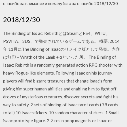
спасибо за внимание и пожалуйста за спасибо 2018/12/30
2018/12/30
The Binding of Iss ac: RebirthとはSteamとPS4、WII U、
PSVITA、3DS、で発売されているゲームである。 概要. 2014
年 11月にThe Binding of Isaacのリメイク版として発売。内容
は無印＋Wrath of the Lamb＋αといった所。 The Binding of
Isaac: Rebirth is a randomly generated action RPG shooter with
heavy Rogue-like elements. Following Isaac on his journey
players will find bizarre treasures that change Isaac’s form
giving him super human abilities and enabling him to fight off
droves of mysterious creatures, discover secrets and fight his
way to safety. 2 sets of binding of Isaac tarot cards ( 78 cards
total ) 10 Isaac stickers. 10 random character stickers. 1 Small
isaac prototype figure. 2-3 resin poop magnets or Isaac or