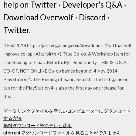
help on Twitter · Developer's Q&A ·
Download Overwolf · Discord ·
Twitter.
4 Feb 2018 https://parsecgaming.com/downloads. Mod that will
improve co-op. (Afterbirth +). True Co-op. A Workshop Item for
The Binding of Isaac: Rebirth. By: DeadInfinity. THIS IS LOCAL
CO-OP, NOT ONLINE Co-op babies begone! 4 Nov 2014
PlayStation 4. The Binding of Isaac: Rebirth. The first game on
tap for the PlayStation 4 is also the first day one release for
this
データリンクファイルを新しいコンピューターにダウンロード
する方法
無料ダウンロード急流テレビ番組
utorrentでダウンロードファイルを見ることができません