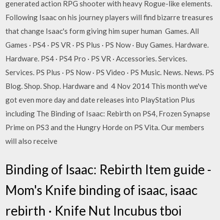
generated action RPG shooter with heavy Rogue-like elements.
Following Isaac on his journey players will find bizarre treasures
that change Isaac's form giving him super human Games. All
Games · PS4 · PS VR · PS Plus · PS Now · Buy Games. Hardware.
Hardware. PS4 · PS4 Pro · PS VR · Accessories. Services.
Services. PS Plus · PS Now · PS Video · PS Music. News. News. PS
Blog. Shop. Shop. Hardware and 4 Nov 2014 This month we've
got even more day and date releases into PlayStation Plus
including The Binding of Isaac: Rebirth on PS4, Frozen Synapse
Prime on PS3 and the Hungry Horde on PS Vita. Our members
will also receive
Binding of Isaac: Rebirth Item guide -
Mom's Knife binding of isaac, isaac
rebirth · Knife Nut Incubus tboi