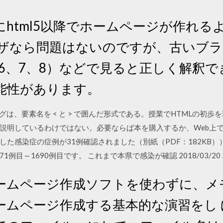
html5以降でホームページが作れる
ウザなら問題はないのですが、古いブ
plorer6、7、8）などで見ると正しく
能性があります。
タグは、要素名を < と > で囲んだ形式である。授業でHTMLの初
説明しているわけではない。必要ならば本を購入するか、Web上でH
た感染症の症例が31例確認されました（別紙（PDF：182KB）
1例目～1690例目です。 これまで本県で感染が確認 2018/03/20 20
ームページ作成ソフトを使わずに、メ
ームページ作成する基本的な演習をし 