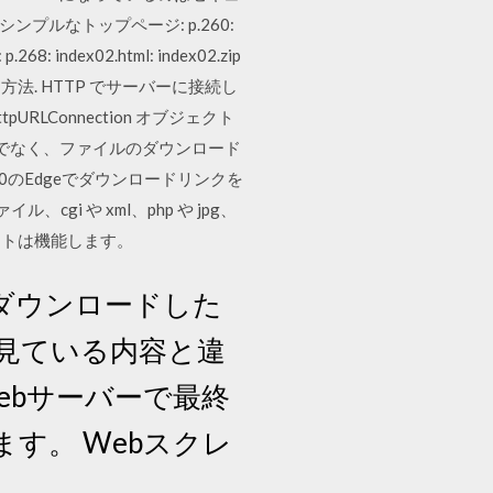
ンプルなトップページ: p.260:
8: index02.html: index02.zip
する方法. HTTP でサーバーに接続し
LConnection オブジェクト
lのみでなく、ファイルのダウンロード
s10のEdgeでダウンロードリンクを
gi や xml、php や jpg、
サイトは機能します。
直接ダウンロードした
ザで見ている内容と違
ebサーバーで最終
す。 Webスクレ