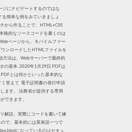
のページにナビゲートするのではな
保存する簡単な例をみていきましょ
をイチから作ることで、HTML+CSS
、本格的なソースコードを書くのは
Webページから、モバイルファー
ら直接ダウンロードしたHTMLファイルを
の配信方法は、Webサーバーで最終的
本. 2020年1月29日 PDFは
PDFとは何かといった基本的な
すく答えて 電子証明書の発行申請
します。 法務省が提供する専用
とができます。
チリ解説。実際にコードを書いて練
なるので、基本的には英単語一つで
ex.htmlになっているのはセキュ