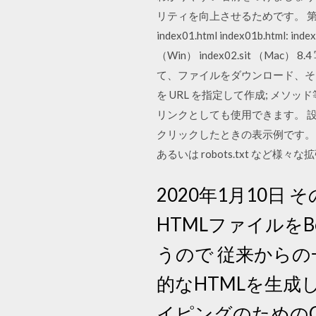
リティを向上させるためです。 第8章
index01.html index01b.html: 
（Win） index02.sit （M
て、ファイルをダウンロード、そして保
を URL を指定して作成; メソ
リンクとしても使用できます。 設定方
クリックしたときの表示例です。 ホーム
あるいは robots.txt など
2020年1月10日
HTMLファイルをB
うので 従来からの
的なHTMLを生成
イピングのためのC