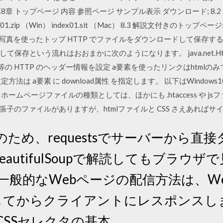
 トップページ 内容 参照ページ サンプル表示 ダウンロード; 8.2 シ
index01.zip （Win） index01.sit （Mac） 8.3 解説文付きのトップページ: p.26
ac） 8.4 写真を使ったトップ HTTP でファイルをダウンロードして保存
存という流れはおおまかに次のようになります。 java.net.HttpUR
ッド等の HTTP のヘッダー情報を設定 a要素を使ったリンクはhtm
法は a要素 に download属性 を指定します。 以下はWindow
ページファイルの種類としては、ほかにも .htaccess や jsファイル、c
様々な拡張子のファイルがありますが、htmlファイルと CSS さえあれば
 そのため、requestsでサーバーから
eautifulSoupで解読してもブラウ
一般的なWebページの配信方法は、W
してからクライアントにレスポンスしま
SSセレクタの基本.