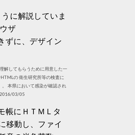
ように解説していま
ラウザ
解釈できずに、デザイン
歩を理解してもらうために用意した一
TMLの 衛生研究所等の検査に
）。 本県において感染が確認され
16/03/05
モ帳にＨＴＭＬタ
に移動し、ファイ