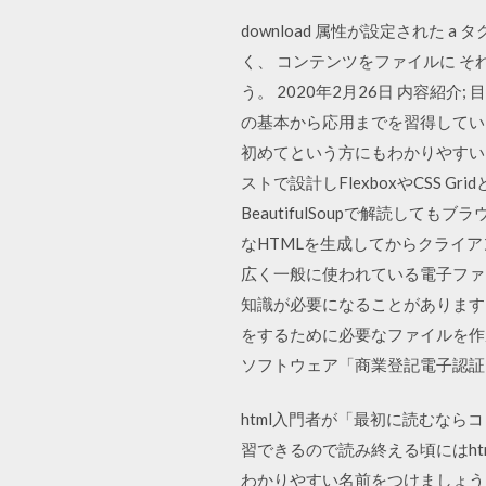
download 属性が設定され
く、 コンテンツをファイルに それ
う。 2020年2月26日 内容紹介;
の基本から応用までを習得してい
初めてという方にもわかりやすい
ストで設計しFlexboxやCSS G
BeautifulSoupで解読し
なHTMLを生成してからクライアン
広く一般に使われている電子ファ
知識が必要になることがあります
をするために必要なファイルを作
ソフトウェア「商業登記電子認証
html入門者が「最初に読むな
習できるので読み終える頃にはht
わかりやすい名前をつけましょう。 ト