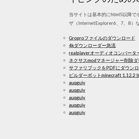
当サイトは基本的にhtml5以
ザ（InternetExplore
Groproファイルのダウンロード
4kダウンローダー急流
realplayerオーディオコンバ
ネクサスmodマネージャー削除
サファリブックをPDFにダウン
ビルダーボットminecraft 1.12
auqguiy
auqguiy
auqguiy
auqguiy
auqguiy