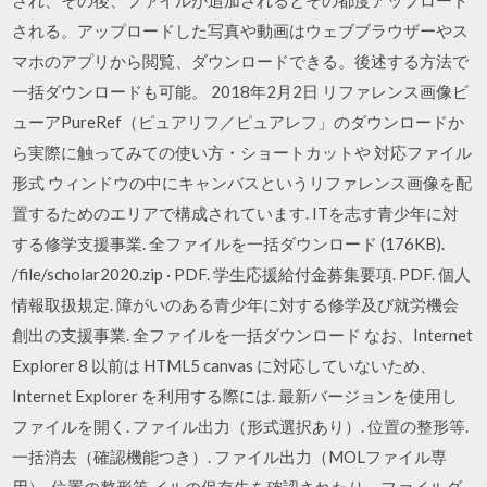
され、その後、ファイルが追加されるとその都度アップロード
される。アップロードした写真や動画はウェブブラウザーやス
マホのアプリから閲覧、ダウンロードできる。後述する方法で
一括ダウンロードも可能。 2018年2月2日 リファレンス画像ビ
ューアPureRef（ピュアリフ／ピュアレフ」のダウンロードか
ら実際に触ってみての使い方・ショートカットや 対応ファイル
形式 ウィンドウの中にキャンバスというリファレンス画像を配
置するためのエリアで構成されています. ITを志す青少年に対
する修学支援事業. 全ファイルを一括ダウンロード (176KB).
/file/scholar2020.zip · PDF. 学生応援給付金募集要項. PDF. 個人
情報取扱規定. 障がいのある青少年に対する修学及び就労機会
創出の支援事業. 全ファイルを一括ダウンロード なお、Internet
Explorer 8 以前は HTML5 canvas に対応していないため、
Internet Explorer を利用する際には. 最新バージョンを使用し
ファイルを開く. ファイル出力（形式選択あり）. 位置の整形等.
一括消去（確認機能つき）. ファイル出力（MOLファイル専