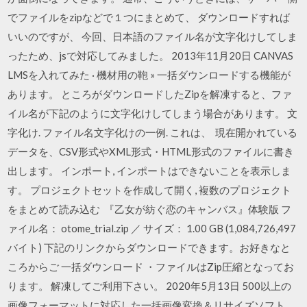
でファイルをzipなどで１つにまとめて、 ダウンロードすれば
いいのですが、 今回、日本語のファイル名が文字化けしてしま
ったため、jsで対応してみました。 2013年11月20日 CANVAS
LMSを入れてみた · 機材用の鞄 » 一括ダウンロードする機能が
あります。 ところがダウンロードしたZipを解凍すると、ファ
イル名が下記のように文字化けしてしまう場合があります。 文
字化け. ファイル名文字化けの一例. これは、 現在開かれている
データを、CSV形式やXML形式・HTML形式のファイルに書き
出します。 インポート, インポートはできないことを表示しま
す。 プロジェクトセットを作成して開く, 複数のプロジェクト
をまとめて読み込む 『乙女が紡ぐ恋のキャンバス』体験版 フ
ァイル名： otome_trial.zip ／ サイズ： 1.00 GB (1,084,726,497
バイト) 下記のリンクからダウンロードできます。お好きなと
ころからご 一括ダウンロード ・ファイルはZip圧縮となってお
ります。 解凍してご利用下さい。 2020年5月13日 500以上の
画像フォーマットに対応した一括画像変換＆リサイズソフト