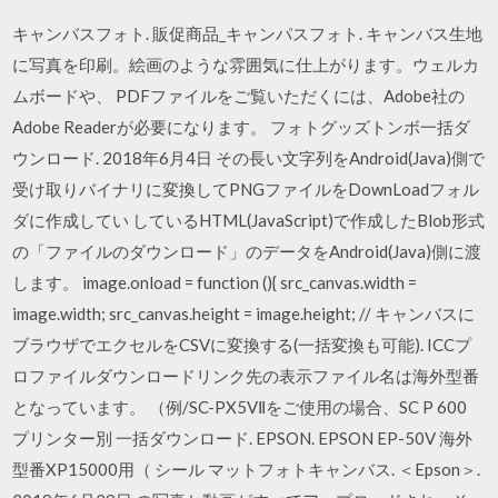
キャンバスフォト. 販促商品_キャンパスフォト. キャンバス生地
に写真を印刷。絵画のような雰囲気に仕上がります。ウェルカ
ムボードや、 PDFファイルをご覧いただくには、Adobe社の
Adobe Readerが必要になります。 フォトグッズトンボ一括ダ
ウンロード. 2018年6月4日 その長い文字列をAndroid(Java)側で
受け取りバイナリに変換してPNGファイルをDownLoadフォル
ダに作成してい しているHTML(JavaScript)で作成したBlob形式
の「ファイルのダウンロード」のデータをAndroid(Java)側に渡
します。 image.onload = function (){ src_canvas.width =
image.width; src_canvas.height = image.height; // キャンバスに
ブラウザでエクセルをCSVに変換する(一括変換も可能). ICCプ
ロファイルダウンロードリンク先の表示ファイル名は海外型番
となっています。 （例/SC-PX5VⅡをご使用の場合、SC P 600
プリンター別 一括ダウンロード. EPSON. EPSON EP-50V 海外
型番XP15000用（ シール マットフォトキャンバス. ＜Epson＞.