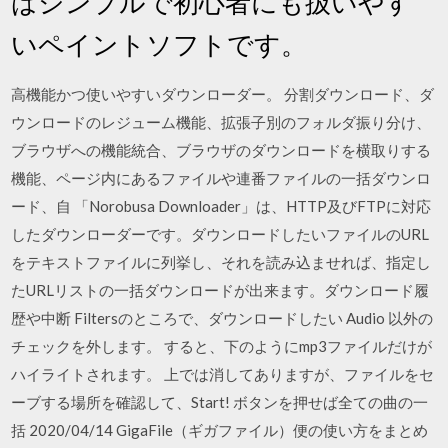
はシンプルで初心者にも扱いやす
いペイントソフトです。
高機能かつ使いやすいダウンローダー。 分割ダウンロード、ダ
ウンロードのレジューム機能、拡張子別のフォルダ振り分け、
ブラウザへの機能統合、ブラウザのダウンロードを横取りする
機能、ページ内にあるファイルや連番ファイルの一括ダウンロ
ード、自 「Norobusa Downloader」は、HTTP及びFTPに対応
したダウンローダーです。ダウンロードしたいファイルのURL
をテキストファイルに列挙し、それを読み込ませれば、指定し
たURLリストの一括ダウンロードが出来ます。ダウンロード履
歴や中断 Filtersのところで、ダウンロードしたい Audio 以外の
チェックを外します。 すると、下のようにmp3ファイルだけが
ハイライトされます。 上では消してありますが、ファイルをセ
ーブする場所を確認して、Start! ボタンを押せば全ての曲の一
括 2020/04/14 GigaFile（ギガファイル）便の使い方をまとめ