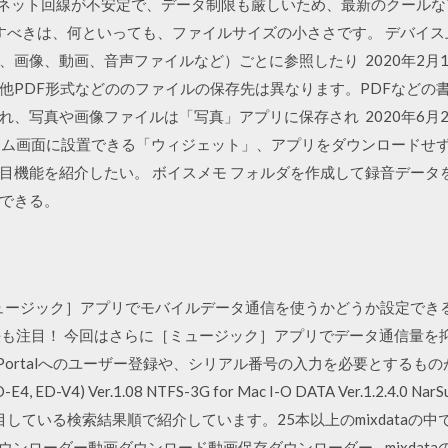
ンターネット回線が不安定で、データ制限も厳しいため、最新のクール
目すべきは、何といっても、ファイルサイズの小ささです。 デバイ
像、動画、音声ファイルなど）ごとに参照したり 2020年2月12日 i
他PDF形式などののファイルの保存先は異なります。PDFなどの
、写真や画像ファイルは「写真」アプリに保存され 2020年6月2
や、ホーム画面に設置できる「ウィジェット」、アプリをダウンロードせず
の注目機能を紹介したい。 ボイスメモ フォルダを作成して録音デー
できる。
1では［ミュージック］アプリでモバイルデータ通信を使うかどうか設定
決も注目！ 今回はさらに［ミュージック］アプリでデータ通信量を抑
Portalへのユーザー登録や、シリアル番号の入力を必要とするものが
-V4) Ver.1.08 NTFS-3G for Mac I-O DATA Ver.1.2.4.0 Na
注目している検索結果順で紹介しています。25本以上のmixdataの中
ウンローダー動画ダウンロード動画保存ダウンローダー - mixdata