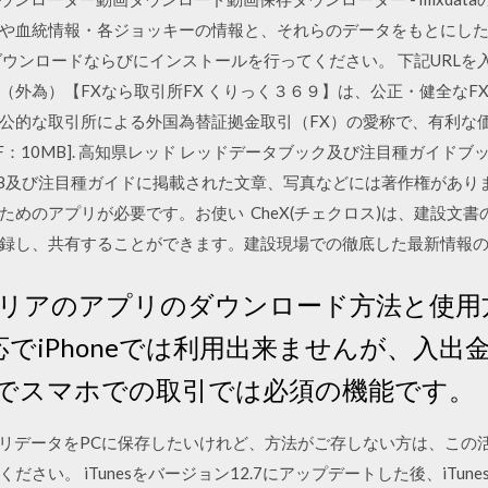
や血統情報・各ジョッキーの情報と、それらのデータをもとにし
ダウンロードならびにインストールを行ってください。 下記URLを
（外為）【FXなら取引所FX くりっく３６９】は、公正・健全なF
的な取引所による外国為替証拠金取引（FX）の愛称で、有利な価格提
10MB]. 高知県レッド レッドデータブック及び注目種ガイドブック正
18及び注目種ガイドに掲載された文章、写真などには著作権がありま
ためのアプリが必要です。お使い CheX(チェクロス)は、建設文
録し、共有することができます。建設現場での徹底した最新情報
リアのアプリのダウンロード方法と使用
み対応でiPhoneでは利用出来ませんが、入
でスマホでの取引では必須の機能です。
neのアプリデータをPCに保存したいけれど、方法がご存しない方は、この
さい。 iTunesをバージョン12.7にアップデートした後、iTu