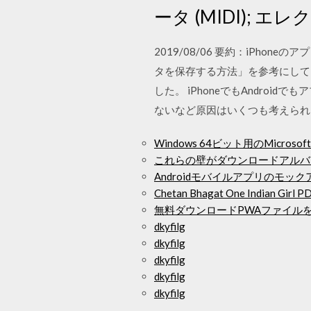
ータ (MIDI);
2019/08/06 要約：iPho
タを保存する方法」を参考にしてくだ
した。 iPhoneでもAndroi
ないなど原因はいくつも考えられ
Windows 64ビット用のMicro
これらの壁がダウンロードアルバ
Androidモバイルアプリのモッ
Chetan Bhagat One Indian G
無料ダウンロードPWAファイル
dkyfilg
dkyfilg
dkyfilg
dkyfilg
dkyfilg