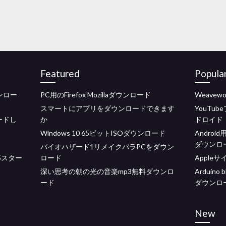
Featured
Popula
ンロー
PC用のFirefox Mozillaダウンロード
Weavew
スマートにアプリをダウンロードできます
YouTu
ードし
か
ドロイド
Windows 10 65ビットISOダウンロード
Andro
ダウンロ
バイオハザード1リメイクパラPCをダウン
5スター
ロード
Apple
深い思考の朝の光の音楽mp3無料ダウンロ
Arduino 
ード
ダウンロ
New