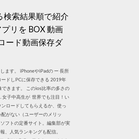
ている検索結果順で紹介
プリを BOX 動画
ンロード動画保存ダ
 iPhoneやiPadの ー 長所
ドしPCに保存できる 2019年
できます。 このios比率の多さの
. 女子中高生が 世界でも注目！い
ダウンロードしてもらえるか、使っ
心配がない（ユーザーのメリッ
インソフトの定番サイト。編集部が実
情報、人気ランキングも配信。