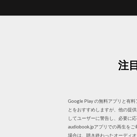
注
Google Play の無料アプリと
とをおすすめしますが、他の提供
してユーザーに警告し、必要に応じて 2
audiobook.jpアプリで
場合は、聴き終わったオーディオブックの