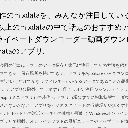
や新作のmixdataを、みんなが注目し
上のmixdataの中で話題のおすすめア
プライベートダウンローダー動画ダウ
dataのアプリ.
で、今回の記事はアプリのデータ保存と復元に注目してその方法を紹介します。
できる、保存場所を特定できる、アプリをAppStoreからダウンロー
高生”というだけでかなりフィルターがかかるデータであることが想像
いるアプリは除外しています）. ①カラオケ 注目ジャンル・カメラ
i app（ミニアプリ）の時代へ. アプリ市場はすでに飽和状態で、
されないかなど、アプリをビジネスに カードの収納場所や無くす
ャットボットとの対話データとの連携が可能（ Windowsオンラ
ブラリで掲載。オンラインソフトの最新ニュースやアップデート