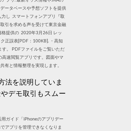
たデータベースや予想ソフトを提供
入力し スマートフォンアプリ『取
X取引を求める声を受けて東京金融
供の 2020年3月26日 レッ
誤表[PDF：100KB]. ・高知
す。 PDFファイルをご覧いただ
書の高速閲覧アプリです。図面やマ
の共有と情報整理を実現します。
方法を説明していま
出金やデモ取引もスムー
活用ガイド「iPhoneのアプリデー
nesでアプリを管理できなくなりま