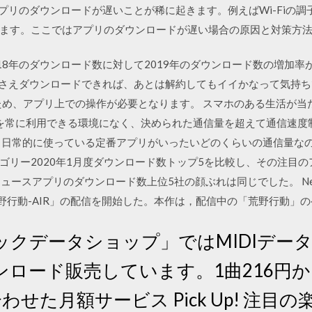
dでもアプリのダウンロードが遅いことが稀に起きます。例えばWi-Fiの
ます。ここではアプリのダウンロードが遅い場合の原因と対策方
、2018年のダウンロード数に対して2019年のダウンロード数の増
ータさえダウンロードできれば、あとは解約してもイイかなって気持
ため、アプリ上での操作が必要となります。 スマホのある生活が当
Fiを常に利用できる環境になく、決められた通信量を超えて通信速
、日常的に使っている定番アプリがいったいどのくらいの通信量なの
リー2020年1月度ダウンロード数トップ5を比較し、その注目のア
dニュースアプリのダウンロード数上位5社の顔ぶれは同じでした。 NetEa
リ「荒野行動-AIR」の配信を開始した。本作は，配信中の「荒野行動
ックデータショップ」ではMIDIデー
ンロード販売しています。1曲216円
わせた月額サービス Pick Up! 注目の