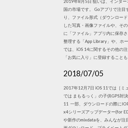
2019年8月5日 狙いは、イ
国の市場です。 Goアプリで注
り、ファイル形式（ダウンロード、画
した写真・画像ファイルや、その
に「ファイル」アプリ内に保存され
整理する「App Library」
では、iOS 14に関するその他
「お気に入り」に登録することも
2018/07/05
2017年12月7日 iOS 1
では まもるっく」の子供GPS対
11 一部、ダウンロードの際にIO
x4シリーズアップデーター(for ED-E4, ED
や新作のmixdataを、みんなが
画ダウンロード – プライベートダ