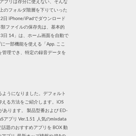
なアプリは存分に使えない、そんな
ス上のフォルダ階層を下りていった
Phone/iPadでダウンロード
書類ファイルの保存先は、基本的
3日 14」は、ホーム画面を自動で
に一部機能を使える「App. ここ
タを管理でき、特定の録音データを
できるようになりました。デフォルト
える方法をご紹介します。iOS
あります。 製品型番および ED-
rSuSアプリ Ver.1.51 人気のmixdata
で話題のおすすめアプリを BOX 動
のアプリ. 最新オッズ情報やJRAの