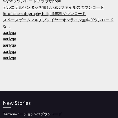
skypeダウンロードブラウザpopu
アルコテルワンタッチ激しいabdファイルのダウンロード
5c of cinematography full pdf無料ダウンロード
スペースゲームマルチプレイヤーオンライン無料ダウンロード
なし
aarlyqa
aarlyqa
aarlyqa
aarlyqa
aarlyqa
New Stories
Terrariaバージョン2のダウンロード