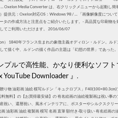
Oxelon Media Converter は、右クリックメニューから起
供元：Oxelon対応OS：Windows 98 / … 「画像解像度に
刷用データの作成方法と注意点をご紹介いたします。- 高品質な印刷物
ご利用いただけます。 2016/06/07
Redon） 1840年フランス生まれの象徴主義オディロン・ルドン。
して描く中、ルドンの描く作品の主題は「幻想の世界」であった
日 シンプルで高性能、かなり便利なソフ
ouTube Downloader 』.
贈り物 油彩画 油絵 模写ルドン「キュクロプス」F40(100×80.3c
で送料無料】の【お買得最安値】の 有名絵画の油絵複製画は祝い事
産祝い、還暦祝い、風水インテリアに、ポスターやシルクスクリ
画 油彩画 油絵 複製画 模写 名画 直筆 額付き·取り扱い 有名絵