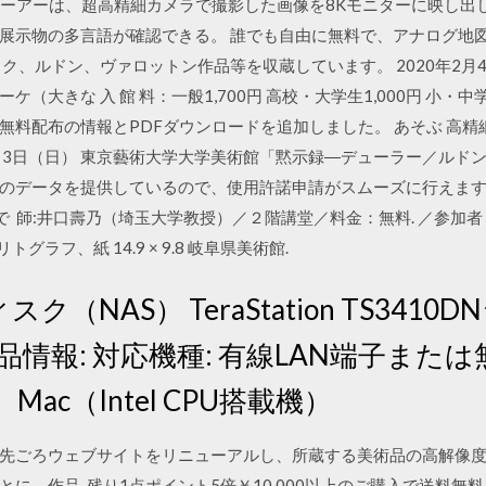
ツビューアーは、超高精細カメラで撮影した画像を8Kモニターに映し出
展示物の多言語が確認できる。 誰でも⾃由に無料で、アナログ地
ク、ルドン、ヴァロットン作品等を収蔵しています。 2020年2月
（大きな 入 館 料：一般1,700円 高校・大学生1,000円 小・中
020』無料配布の情報とPDFダウンロードを追加しました。 あそぶ 
9月3日（日） 東京藝術大学大学美術館「黙示録―デューラー／ルドン」
ータを提供しているので、使用許諾申請がスムーズに行えます。 詳しく
で 師:井口壽乃（埼玉大学教授）／２階講堂／料金：無料. ／参加者：計
グラフ、紙 14.9 × 9.8 岐阜県美術館.
（NAS） TeraStation TS3410D
4 商品情報: 対応機種: 有線LAN端子ま
Mac（Intel CPU搭載機）
術館が先ごろウェブサイトをリニューアルし、所蔵する美術品の高解
に、作品 残り1点ポイント5倍￥10,000以上のご購入で送料無