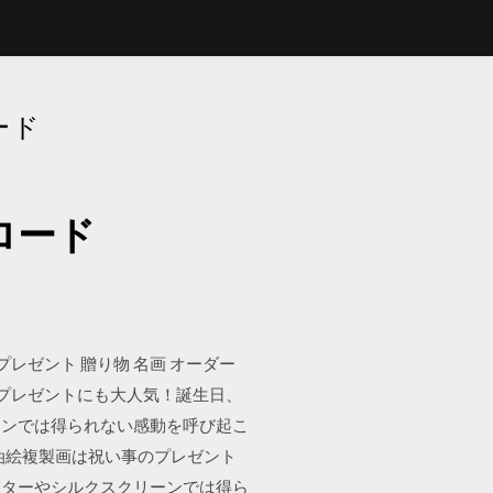
ード
ンロード
m)プレゼント 贈り物 名画 オーダー
のプレゼントにも大人気！誕生日、
ーンでは得られない感動を呼び起こ
画の油絵複製画は祝い事のプレゼント
スターやシルクスクリーンでは得ら