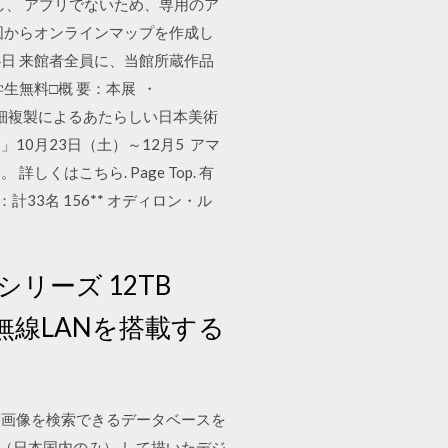
し、 アプリでないため、専用のア
図からオンラインマップを作成し
4日 来館者全員に、当館所蔵作品
学生無料□概 要：本展 ・
高精細複製によるあたらしい日本美術
10月23日（土）～12月5 アマ
はこちら. Page Top. 有
33名 156** オディロン・ル
Nシリーズ 12TB
たは無線LANを搭載する
像度画像を検索できるデータベースを
料（日本国内のみ） して描いたデジ