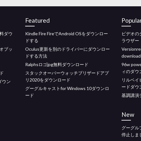
Featured
Popula
料ダウ
Kindle Fire FireでAndroid OSをダウンロー
ビデオのダ
ドする
ラウザー
オブッ
Oculus更新を別のドライバーにダウンロー
Versionre
ドする方法
download
Ralphsロゴjpg無料ダウンロード
96w po
ィのダウ
ド
スタックオーバーウォッチブリザードアプ
リ2020をダウンロード
リルベイ
ダウン
ードダウ
グーグルキャストfor Windows 10ダウンロ
ード
基調講演
New
グーグル
停止しま