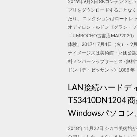
2019年9月2日 8Kコンテン
プリをダウンロードすることなく
たり、 コレクションはロートレッ
オディロン・ルドン《グラン・ブーケ
『JIMBOCHO古書店MAP2
体験」2017年7月4日（火）～
ナイメージズは美術館・財団公認のデ
料メンバーシップサービス · 無料
ドン《デ・ゼッサント》1888 年 リト
LAN接続ハードディスク
TS3410DN120
Windowsパソコン、
2018年11月22日 シカゴ美
公開しました。さらにうれしいこと