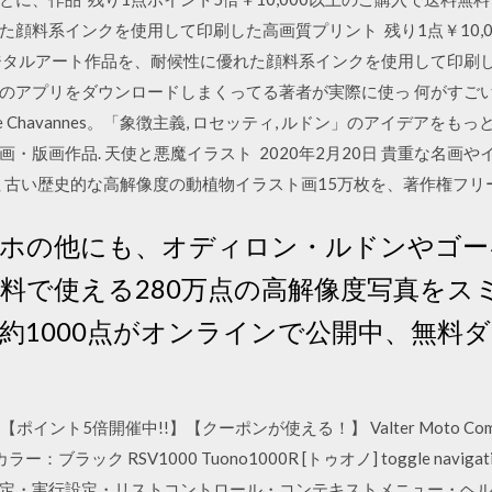
顔料系インクを使用して印刷した高画質プリント 残り1点￥10,
ジタルアート作品を、耐候性に優れた顔料系インクを使用して印刷した
術系のアプリをダウンロードしまくってる著者が実際に使っ 何がすご
 Chavannes。「象徴主義, ロセッティ, ルドン」のアイデアをも
・版画作品. 天使と悪魔イラスト 2020年2月20日 貴重な名画
 株式会社 古い歴史的な高解像度の動植物イラスト画15万枚を、著作権フ
 ゴッホの他にも、オディロン・ルドンやゴ
無料で使える280万点の高解像度写真をス
約1000点がオンラインで公開中、無料ダ
 > 【ポイント5倍開催中!!】【クーポンが使える！】 Valter Moto C
ブラック RSV1000 Tuono1000R [トゥオノ] toggle navi
定・実行設定・リストコントロール・コンテキストメニュー・ヘ