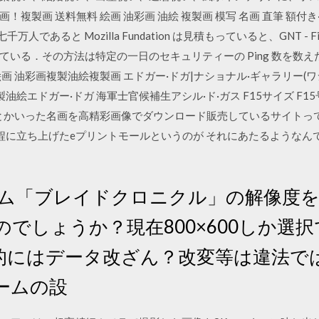
画 送料無料 絵画 油彩画 油絵 複製画 模写 名画 直筆 額付き·取り扱い (
あると Mozilla Fundation は見積もっていると、GNT - Firefox : 27
2009) は伝えている．その方法は特定の一日のセキュリティーの Ping 
 油彩画複製油絵複製画 エドガー·ドガ|ナショナル·ギャラリー(ワ
絵エドガー·ドガ 海軍士官候補生アシル·ド·ガス F15サイズ F15号 
ルとかいった名画を高精彩画像でダウンロード販売しているサイトって
程に立ち上げたeプリントモールというのが それにあたるようなん
ーム「ブレイドクロニクル」の解像度
でしょうか？現在800×600しか選
的にはデータ改ざん？改変等は違法で
ームの設