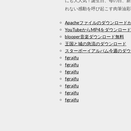
にも大人気！誕生日、母の日、新
れない感動を呼び起こす肉筆油彩画！
Apacheファイルのダウンロード
YouTubeからMP4をダウンロー
blooper音楽ダウンロード無料
王国と城の急流のダウンロード
スターボーイアルバム今週のダウ
fgrajfu
fgrajfu
fgrajfu
fgrajfu
fgrajfu
fgrajfu
fgrajfu