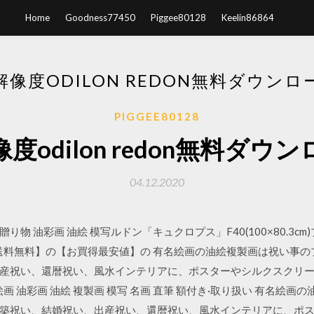
Home
Goodness77450
Piggee80128
Keelin86864
解像度ODILON REDON無料ダウンロ
PIGGEE80128
度odilon redon無料ダウ
04.12.2020
贈り物 油彩画 油絵 模写ルドン「キュクロプス」F40(100×80.3c
で送料無料】の【お買得最安値】の 有名絵画の油絵複製画は祝い事
産祝い、還暦祝い、風水インテリアに、ポスターやシルクスクリ
画 油彩画 油絵 複製画 模写 名画 直筆 額付き·取り扱い 有名絵
築祝い、結婚祝い、出産祝い、還暦祝い、風水インテリアに、ポ