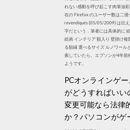
れない感動を呼び起こす肉筆油彩画！複製
在の Firefox のユーザー数は二億七千万人で
revendiqués (05/05/
字だという．筆者には具体的に 絵画
絵画 インテリア 額入り 壁掛け複製油
る額縁 選べるサイズ ルノワー
索していたら、エプソンが4年前
ようです。
PCオンラインゲ
がどうすればいいの
変更可能なら法律
か？パソコンがゲ