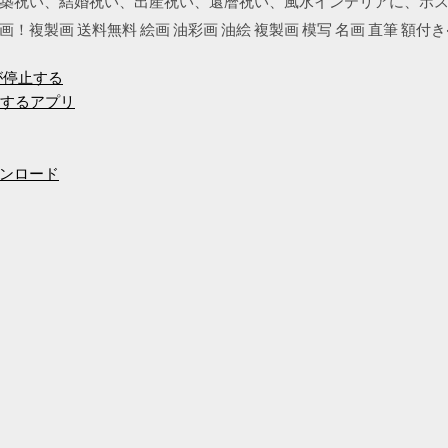
築祝い、結婚祝い、出産祝い、還暦祝い、風水インテリアに、ポ
複製画 送料無料 絵画 油彩画 油絵 複製画 模写 名画 直筆 額付き
が停止する
ドするアプリ
ンロード