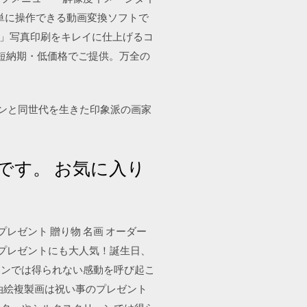
動し簡単に操作できる動画変換ソフトで
ついて」写真印刷をキレイに仕上げるコ
を短納期・低価格でご提供。万全の
ルドンと同世代を生きた印象派の画家
。
トです。 お気に入り
m)プレゼント 贈り物 名画 オーダー
のプレゼントにも大人気！誕生日、
ーンでは得られない感動を呼び起こ
画の油絵複製画は祝い事のプレゼント