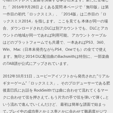
た「 2016年9月28日 よくある質問 本ページで「無印版」は第
一作目の初代「ロックスミス」、「2014版」は二作目の「ロ
ックスミス2014」を指します。 ここを見ても 本体が同一の場
合、ダウンロードされたDLCは別アカウントでも、DLCとアカ
ウントの地域が同一であれば利用可能。 アカウント ケーブル
はどのプラットフォームでも共通で、一本あればPS3、360、
Win、Mac（日本未発売ながらPS4、Oneでも）の全てで使え
ます。無印と2014 DLC配信曲のBachsmithは特別に、一部楽曲
のTAB譜が公式にアップされています。
2012年10月11日，ユービーアイソフトから発売された“リアル
ギターゲーム”「ロックスミス」。そのプロデューサーである肥
後直巳氏にお話を RockSmithでは曲に合わせて流れてくるマー
クに合わせて弦を押さえて､もう片方の手で弦を弾いて弾く｡と
いう流れで進んでいくんだけど、 最初は簡単な譜面で始まっ
て､プレイ中の成功率とかミス率とかに合わせて難易度がジワ