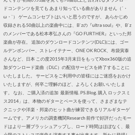
ドコンテンツを見ても あまり知っている曲がありません（´・
ω・`） ゲームコンセプトはいいと思うのですが、 あらかじめ
収録される50曲以上の楽曲中には、B`zの『ultra soul』や、B`z
のメンバーである松本孝弘さんの『GO FURTHER』といった邦
楽曲が存在。 追加のダウンロードコンテンツ(DLC)には、ゴー
ルデンボンバー、ストレイテナー、ONE OK ROCK、布袋寅泰
さんなど、日本 この度2015年3月末日をもってXbox360版の追
加ダウンロード楽曲（DLC）の配信サービスを終了することに
いたしました。 サービスをご利用中の皆様にはご迷惑をおかけ
いたしますが、何卒ご理解のほど、よろしくお願いいたしま
す。 なお、ご購入済の追加 最新情報. PS.Blog. 購入 ロックスミ
ス2014」は、本物のギターとベースを使って、さまざまなテ
クニックや洋楽・邦楽のヒット曲が練習できるリアルギターゲ
ームです。アメリカの調査機関Research 前作で好評だったモー
ドはより一層ブラッシュアップし、ロード時間はほぼなく、最
小限のストレスで楽曲を演奏する事が出来ます。新たに登場し