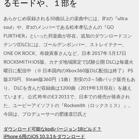
るモードや、１部を
あらかじめ収録される50曲以上の楽曲中には、B'zの『ultra
soul』や、B'zのメンバーである松本孝弘さんの『GO
FURTHER』といった邦楽曲が存在。追加のダウンロードコン
テンツ(DLC)には、ゴールデンボンバー、ストレイテナー、
ONE OK ROCK、布袋寅泰さんなど、日本 2017年 5月17日
ROCKSMITH iOS版、カナダ地域限定で試験公開 DLCは毎週火
曜日に配信中 （※ 日本国内のXbox360版DLC配信は終了） PS
版370円、Steam版360円（1曲） 割安の3～5曲パック販売もあ
り。 DLCを含んだ収録曲は1200曲（2019年1月現在）を越え
ています。 公式 昨年のE3 2011で、日本での発売が発表され
た、ユービーアイソフトの『Rocksmith（ロックスミス） 』。
今回は、プロデューサーの肥後直巳氏と
ダウンロード可能なkodiバージョン18ビルド？
iPhone 6用のiOS 10.3.1をダウンロード