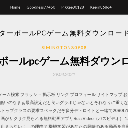
Home
Goodness77450
Piggee80128
Keelin86864
ターボールPCゲーム無料ダウンロー
SIMINGTON80908
ボールpcゲーム無料ダウン
29.04.2021
ーム検索 フラッシュ 掲示板 リンク プロフィール サイトマップ お知ら
と低いのなまぁ最高設定だと良いグラボじゃないとそれなりに重くなる
トップクラスの要求スペックだぞ多分デトロイトと一緒で2080tiでも
がサクサク見られる無料動画アプリBuzzVideo（バズビデオ） 1
ら止まらない！」の理由？ 機械学習があなたの興味のある動画を自