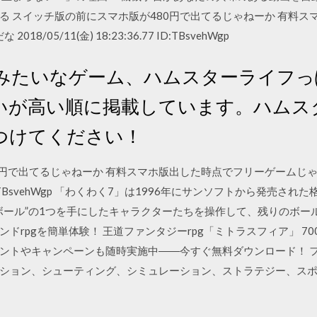
る スイッチ版の前にスマホ版が480円で出てるじゃねーか 有料ス
8/05/11(金) 18:23:36.77 ID:TBsvehWgp
みたいなゲーム、ハムスターライフっ
いが高い順に掲載しています。ハムス
つけてください！
円で出てるじゃねーか 有料スマホ版出した時点でフリーゲームじゃねー
36.77 ID:TBsvehWgp 「わくわく7」は1996年にサンソフトから発
ボール”の1つを手にしたキャラクターたちを操作して、残りのボー
ドrpgを簡単体験！ 王道ファンタジーrpg「ミトラスフィア」 7
イベントやキャンペーンも随時実施中――今すぐ無料ダウンロード！ 
ション、シューティング、シミュレーション、ストラテジー、ス