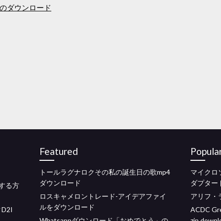
イバーのダウンロード
Featured
Popula
トールラグナロクその私の誕生日の歌mp4
マイクロ
ダウンロード
ダプター
ードする方
ロスキャメロントレード-アイデアファイ
アリフ・
ルをダウンロード
D2I
ACDC Grea
Whatsappダウンロード「おめでとう」の
zip downl