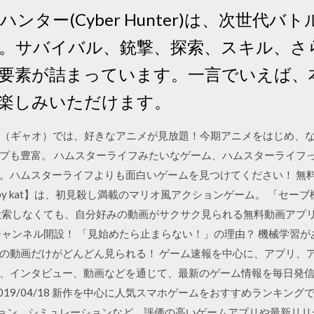
ンター(Cyber Hunter)は、次世代
。サバイバル、銃撃、探索、スキル、さ
要素が詰まっています。一言でいえば、
楽しみいただけます。
O!（ギャオ）では、好きなアニメが見放題！今期アニメをはじめ、
プも豊富。 ハムスターライフみたいなゲーム、ハムスターライフ
。ハムスターライフよりも面白いゲームを見つけてください！ 無
y kat】は、初見殺し満載のマリオ風アクションゲーム。 「セーブ
索しなくても、自分好みの動画がサクサク見られる無料動画アプリBuzz
チャンネル開設！ 「見始めたら止まらない！」の理由？ 機械学習
の動画だけがどんどん見られる！ ゲーム速報を中心に、アプリ、
、インタビュー、動画などを通じて、最新のゲーム情報を毎日発
019/04/18 新作を中心に人気スマホゲームをおすすめランキン
ション、シミュレーションなど、評価の高いゲームアプリや最新リ