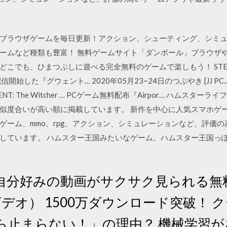
ブラウザゲームを毎日更新！アクション、シューティング、シミ
ームなど種類も豊富！ 無料ゲームサイト「ダンボール」ブラウザ
こでも、ひまつぶしに遊べる完全無料のゲームで楽しもう！ STEA
始した『グウェント… 2020年05月23~24日のつぶやき [JJ PC… JJ
: The Witcher … PCゲーム無料配布『Airpor… ハムスタ
似度合いが高い順に掲載しています。 新作を中心に人気スマホゲ
ゲーム、mmo、rpg、アクション、シミュレーションなど、評価
しています。 ハムスター王国みたいなゲーム、ハムスター王国っ
自分好みの動画がサクサク見られる無
バズビデオ） 1500万ダウンロード突破！
たら止まらない！」の理由？ 機械学習