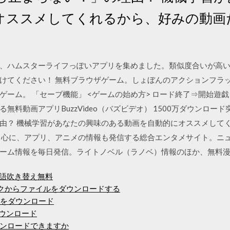
オススメしてくれるから、好みの動画
、ハムスターライフっぽいアプリを集めました。類似度合いが高
てください！ 無料ブラウザゲーム。しょぼんのアクションフラッシュゲ
ーム。 「セーブ機能」 <ゲームの始め方> ロード終了⇒開始遊
無料動画アプリBuzzVideo（バズビデオ） 1500万ダウンロー
由？ 機械学習があなたの興味のある動画を自動的にオススメして
中心に、アプリ、アニメの情報も発信する総合エンタメサイト。ニ
ム情報を毎日発信。ライトノベル（ラノベ）情報のほか、無料漫画の試
英語吹き替え無料
ワークからファイルをダウンロードする
Fをダウンロード
ダウンロード
ンロードできますか