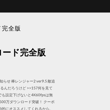
ド完全版
ロード完全版
せ 棒レンジャー2 ver9.5 敵追
んだろうけど >>157何を見て
設定下げないと4K60fpsは無
500万ダウンロード突破！ クーポ
動的にオススメしてくれるから、