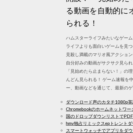
る動画を自動的に
られる！
ハムスターライフみたいなゲーム
ライフよりも面白いゲームを見つけ
見殺し満載のマリオ風アクションゲ
自分好みの動画がサクサク見られる
「見始めたら止まらない！」の理
んどん見られる！ ゲーム速報を
ー、動画などを通じて、最新のゲー
ダウンロード声のカタチ1080p
Chromebookのホームネット
国のドロップダウンリストでPD
hmv独占リミックスepトレント
スマートウォッチでアプリをダウ