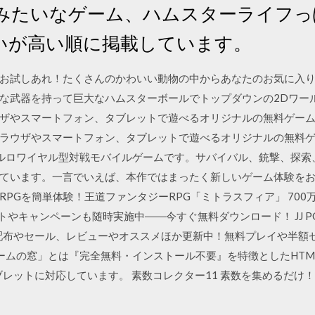
みたいなゲーム、ハムスターライフっ
いが高い順に掲載しています。
お試しあれ！たくさんのかわいい動物の中からあなたのお気に入り
な武器を持って巨大なハムスターボールでトップダウンの2Dワー
ザやスマートフォン、タブレットで遊べるオリジナルの無料ゲー
ラウザやスマートフォン、タブレットで遊べるオリジナルの無料ゲー
、次世代バトルロワイヤル型対戦モバイルゲームです。サバイバル、銃撃、
ています。一言でいえば、本作ではまったく新しいゲーム体験をお
PGを簡単体験！王道ファンタジーRPG「ミトラスフィア」 700
トやキャンペーンも随時実施中――今すぐ無料ダウンロード！ JJ P
配布やセール、レビューやオススメほか更新中！無料プレイや半額
 「ゲームの窓」とは『完全無料・インストール不要』を特徴としたHT
ブレットに対応しています。 素数コレクター11 素数を集めるだけ