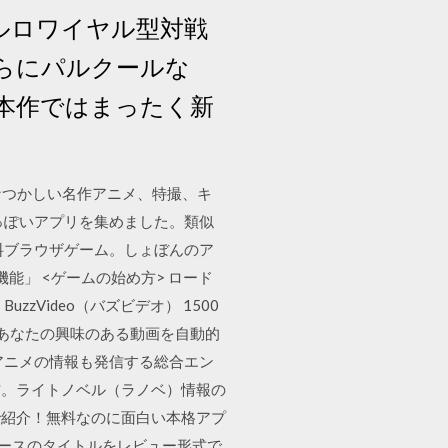
バトルロワイヤル型対戦
らにパルクールな
本作ではまったく新
なつかしい名作アニメ、特撮、キ
っぽいアプリを集めました。類似
料ブラウザゲーム。しょぼんのア
機能」 <ゲームの始め方> ロード
Video（バズビデオ） 1500
があなたの興味のある動画を自動的
アニメの情報も発信する総合エン
信。ライトノベル（ラノベ）情報の
グで紹介！無料なのに面白い本格アプ
リースのタイトルをレビュー形式で