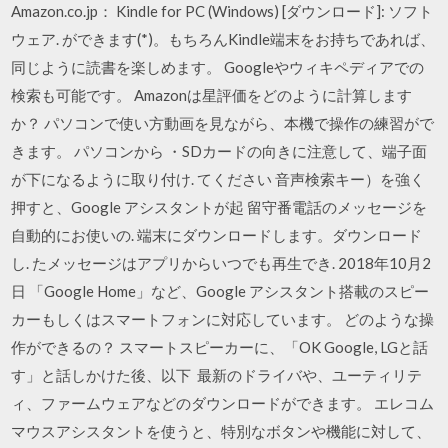
Amazon.co.jp： Kindle for PC (Windows) [ダウンロード]: ソフト
ウェア. ができます(*)。もちろんKindle端末をお持ちであれば、
同じように読書を楽しめます。 Googleやウィキペディアでの
検索も可能です。 Amazonは星評価をどのように計算します
か？ パソコンで使い方動画を見ながら、本機で操作の練習がで
きます。 パソコンから ・SDカードの向きに注意して、端子面
が下になるように取り付け. てください 音声検索キー）を強く
押すと、Google アシスタントが起 留守番電話のメッセージを
自動的にお使いの. 端末にダウンロードします。ダウンロード
し. たメッセージはアプリからいつでも再生でき. 2018年10月2
日 「Google Home」など、Google アシスタント搭載のスピー
カーもしくはスマートフォンに対応しています。 どのような操
作ができるの？ スマートスピーカーに、「OK Google, LGと話
す」と話しかけた後、以下 最新のドライバや、ユーティリテ
ィ、ファームウェアなどのダウンロードができます。 エレコム
マウスアシスタントを使うと、特別なボタンや機能に対して、