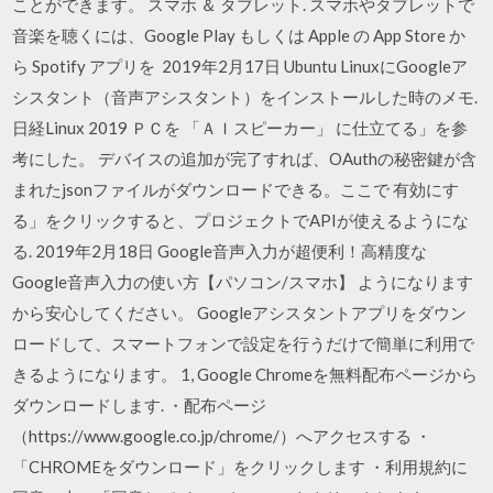
ことができます。 スマホ ＆ タブレット. スマホやタブレットで
音楽を聴くには、Google Play もしくは Apple の App Store か
ら Spotify アプリを 2019年2月17日 Ubuntu LinuxにGoogleア
シスタント（音声アシスタント）をインストールした時のメモ.
日経Linux 2019 ＰＣを 「ＡＩスピーカー」 に仕立てる」を参
考にした。 デバイスの追加が完了すれば、OAuthの秘密鍵が含
まれたjsonファイルがダウンロードできる。ここで 有効にす
る」をクリックすると、プロジェクトでAPIが使えるようにな
る. 2019年2月18日 Google音声入力が超便利！高精度な
Google音声入力の使い方【パソコン/スマホ】 ようになります
から安心してください。 Googleアシスタントアプリをダウン
ロードして、スマートフォンで設定を行うだけで簡単に利用で
きるようになります。 1, Google Chromeを無料配布ページから
ダウンロードします. ・配布ページ
（https://www.google.co.jp/chrome/）へアクセスする ・
「CHROMEをダウンロード」をクリックします ・利用規約に