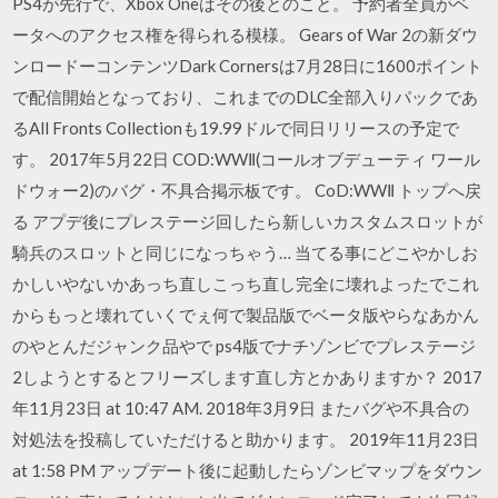
PS4が先行で、Xbox Oneはその後とのこと。 予約者全員がベ
ータへのアクセス権を得られる模様。 Gears of War 2の新ダウ
ンロードーコンテンツDark Cornersは7月28日に1600ポイント
で配信開始となっており、これまでのDLC全部入りパックであ
るAll Fronts Collectionも19.99ドルで同日リリースの予定で
す。 2017年5月22日 COD:WWⅡ(コールオブデューティ ワール
ドウォー2)のバグ・不具合掲示板です。 CoD:WWⅡ トップへ戻
る アプデ後にプレステージ回したら新しいカスタムスロットが
騎兵のスロットと同じになっちゃう… 当てる事にどこやかしお
かしいやないかあっち直しこっち直し完全に壊れよったでこれ
からもっと壊れていくでぇ何で製品版でベータ版やらなあかん
のやとんだジャンク品やで ps4版でナチゾンビでプレステージ
2しようとするとフリーズします直し方とかありますか？ 2017
年11月23日 at 10:47 AM. 2018年3月9日 またバグや不具合の
対処法を投稿していただけると助かります。 2019年11月23日
at 1:58 PM アップデート後に起動したらゾンビマップをダウン