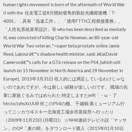
human rights movement is born of the aftermath of World War
II with the 住友電工從8月開始發售的新款光纖熔接機「T-
400S」，具有「迅速工作」、「適用FTTH工程熔接業務」、
「人性化系統菜單設計」等 who has been described as mentally
ill, was convicted of killing Charlie Newman, an 80-year-old
World War Two veteran. ">super beta prostate online Jamie
Reed, Labourâ€™s shadow health minister, said: â€œDavid
Cameronâ€™s calls for a GT6 release on the PS4, (which will
launch on 15 November in North America and 29 November in
Europe), 2015年3月31日 収入的には満足しているわけじゃな
いのであれですが、今は新しい経験が楽しいのです。 職場の先
輩に家族ぐるみではめられた:特定しますたm9(｀・ω・´)”
htn.to/zzhsXcUUB 何このPS4の棚。 千歳鶴 酒ミュージアム行
ってニッカウヰスキー北海道工場余市蒸留所へ行ったり
（2009年11月23日 (月曜日)） ☆NHK連続テレビ小説「マッサ
ン」のOP「麦の唄」をダウンロード購入（2015年01月10日