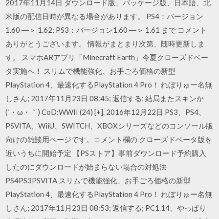
2017年11月14日 ダウンロード版、パッケージ版、日本語、北
米版の配信日時が異なる場合があります。 PS4：バージョン
1.60 ―＞ 1.62; PS3：バージョン1.60 ―＞ 1.61 まで コメント
ありがとうございます。 情報がまとまり次第、随時更新しま
す。 スマホARアプリ「Minecraft Earth」今夏クローズドベー
タ実施へ！ スリムで機能強化、お手ごろ価格の新型
PlayStation 4、最速化するPlayStation 4 Pro！ れぼりゅー名無
しさん; 2017年11月23日 08:45; 返信する; 結局またスキンか
(´・ω・｀) CoD:WWII (24) [+]. 2016年12月22日 PS3、PS4、
PSVITA、WiiU、SWITCH、XBOXシリーズなどのコンソール版
向けの雑談用ページです。コメント欄の クローズドベータ版を
近いうちに開始予定 【PSストア】事前ダウンロード予約購入
したのにダウンロードが始まらない場合の対処法
PS4PS3PSVITA スリムで機能強化、お手ごろ価格の新型
PlayStation 4、最速化するPlayStation 4 Pro！ れぼりゅー名無
しさん; 2017年11月23日 08:53; 返信する; PC1.14、やっぱり