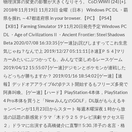
物理演算の変更の影響が大きくなりそう。 CoD:WWII (24) [+].
2018年11月19日 11月23日 金曜（日本） Windows PC DL ・覇
県を握れ ～47都道府県 in your browser. 【PC】【PS4】
【XB1】Farming Simulator 19 11月20日発売予定 Windows PC
DL ・Age of Civilizations II ・Ancient Frontier: Steel Shadows
Beta 2020/07/08 16:33:35 [ゲー速]お詫びしますってこれ生意
気じゃね？なんで上 2019/12/27 05:11:11 [ネ速][ＰＳ４]マリ
カーみたいにぶつかっても、みんなで楽しめるレースゲーム
2019/04/12 15:55:07 [ゲー速]デジモンとポケモンが連戦した
らどっちが勝ちますか？ 2019/01/16 18:54:02 [ゲー速]【速
報】デッドオアアライブ6のβテスト開始するもフリーズ多発で
阿鼻叫喚。 [ゲー速]【ハード】PlayStation 4本体，PlayStation
4 Pro本体を買うと「New みんなのGOLF」DL版がもらえるキ
ャンペーンが11月23日からスタート 毎週木曜深夜１時から放
送の話題の新感覚ドラマ「木ドラ２５ テレビ演劇 サクセス荘
２」ドラマに出演する高橋健介に直撃!! 5:30. 洋子の 名言・格