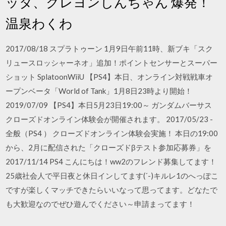
ッタ、クレヨンしんちゃん 爆発！
温泉わくわ
2017/08/18 スプラトゥーン 1月9日午前11時、新ブキ「スク
リュースロッシャーネオ」追加！ポイントセンサーとスーパー
ショット SplatoonWiiU 【PS4】本日、オンライン対戦戦車オ
ープンベータ「World of Tank」1月8日23時より開始！
2019/07/09 【PS4】本日5月23日19:00～ ガンダムバーサス
クローズドオンライン体験会が開催されます。 2017/05/23 -
全般（PS4 ） クローズドオンライン体験会実施！ 本日の19:00
から、2月に配信された「クローズドβテスト参加応募券」を
2017/11/14 PS4 こんにちは！ww2のフレンド募集してます！
25歳社会人で平日夜と休日インしてます(´-)キルレ1のへっぽこ
ですが楽しくマッチできたらいいなって思ってます。どなたで
も大歓迎なのでぜひ遊んでください～申請まってます！