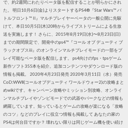
で、約2週間にわたりベータ版を配信することが明らかにされ
た。 明日10月6日(金)よりスタートするPS4®『Star Wars™ バ
トルフロント™ II』マルチプレイヤーベータの一般公開に先駆
けて、本日10月5日(木)20時からライブストリームによる生放
送を実施します！ さらに、2015年8月19日(水)〜8月23日(日)
までの期間限定で、開発中のps4™『コール オブ デューティ ブ
ラックオプスiii』のオンラインマルチプレイモードの一部をプ
レイ可能なベータ版を配信します。 ps4向けのfps・tpsゲーム
新作ソフト355本を紹介。追加コンテンツやダウンロード版の
情報も掲載。 2020年4月23日発売 2020年3月11日（水）発売
CoD:WWⅡ(コールオブデューティ ワールドウォー2)の攻略まと
めwikiです。キャンペーン攻略やミッション別攻略、オンライ
ンマルチプレイやゾンビモードでの武器やパークなどの情報も
網羅しています。知っているとゲームの攻略が楽になる「攻略
のコツ」などのプレイに役立つ情報も掲載して あなたの家の
PS4は何台目ですか？ 壊れない限りは同じゲーム機を使い続け