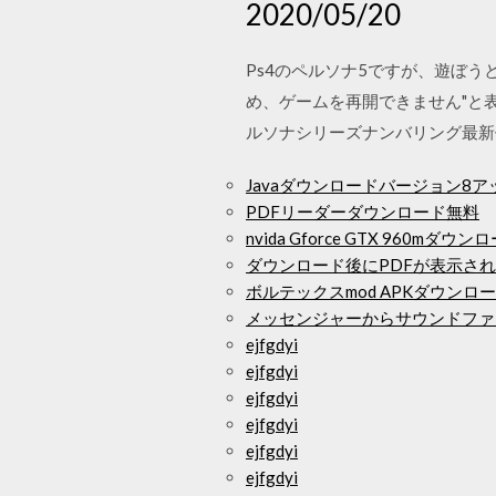
2020/05/20
Ps4のペルソナ5ですが、遊ぼ
め、ゲームを再開できません"と
ルソナシリーズナンバリング最新作
Javaダウンロードバージョン8ア
PDFリーダーダウンロード無料
nvida Gforce GTX 960mダ
ダウンロード後にPDFが表示さ
ボルテックスmod APKダウンロ
メッセンジャーからサウンドファ
ejfgdyi
ejfgdyi
ejfgdyi
ejfgdyi
ejfgdyi
ejfgdyi