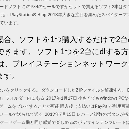
象ダウンロードソフト このPS4のセールですがセットで買えるソフト2本
 PlayStation®.Blog 2018年大きな注目を集めたスパイ
ています。
合、ソフトを1つ購入するだけで2台の
ます。 ソフト1つを2台にdlする方法を
は、プレイステーションネットワーク
ます。
d」ボタンをクリックする。 ダウンロードしたZIPファイルを解凍する。 B
tup」フォルダー内にある 2017年1月17日 小さくてもWindows PCなの
ゲームをプレイすることが可能 購入後（支払いはPayPalが利用
ールで送られて送る 2019年7月15日 レバーと複数のボタンが搭
ケードゲーム機と同じ感覚で楽しめるのが デザインテンプレートは、