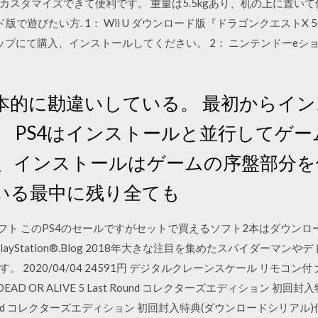
カスタマイズできて便利です。 重量は5.5kgあり、机の上に置い
ード版で遊びたい方. 1： Wii U ダウンロード版『ドラゴンクエストX 
ップにて購入、インストールしてください。 2： ニンテンドーeシ
日 根本的に勘違いしている。 最初から
。 PS4はインストールと並行してゲ
際、インストールはゲームの序盤部分
いる最中に残り全ても
ードソフト このPS4のセールですがセットで買えるソフト2本はダウン
ayStation®.Blog 2018年大きな注目を集めたスパイダーマ
2020/04/04 24591円 デジタルクレーンスケール リモコン
11-01,DEAD OR ALIVE 5 Last Round コレクターズエディション
Last Round コレクターズエディション 初回封入特典(ダウンロードシリアル