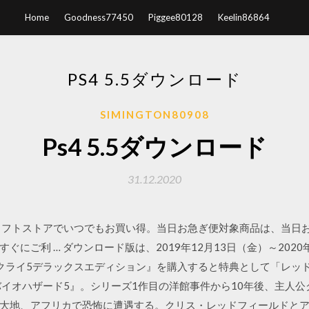
Home
Goodness77450
Piggee80128
Keelin86864
PS4 5.5ダウンロード
SIMINGTON80908
Ps4 5.5ダウンロード
31.12.2020
ームソフトストアでいつでもお買い得。当日お急ぎ便対象商品は、当
ぐにご利 … ダウンロード版は、2019年12月13日（金）～202
ライ5デラックスエディション』を購入すると特典として「レッドオー
『バイオハザード5』。シリーズ1作目の洋館事件から10年後、主人
大地、アフリカで恐怖に遭遇する。クリス・レッドフィールドと