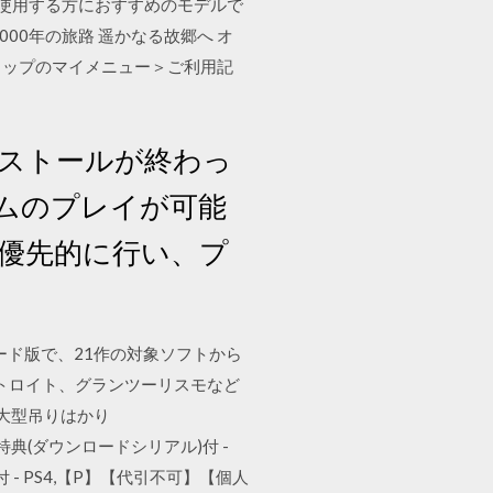
て使用する方におすすめのモデルで
5000年の旅路 遥かなる故郷へ オ
ョップのマイメニュー＞ご利用記
インストールが終わっ
ームのプレイが可能
を優先的に行い、プ
ロード版で、21作の対象ソフトから
ンやデトロイト、グランツーリスモなど
付 大型吊りはかり
 初回封入特典(ダウンロードシリアル)付 -
)付 - PS4,【P】【代引不可】【個人