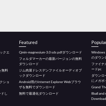
Featured
Popula
ックエ
Qmin-magnesium-3.0 sds pdfダウンロード
Windo
のダウン
フォルダマーカーの最新バージョンの無料
ダウンロード
ファイナ
ードpc
を無料
ジム肉屋ドレスデンファイルオーディオブ
ックダウンロード
ダウンロー
にメガボ
クショ
Android用のInternet Explorer Webブラウ
ザを無料でダウンロード
Grand T
ロードし
無料で最適化ダウンロード
8ball and
Downloa