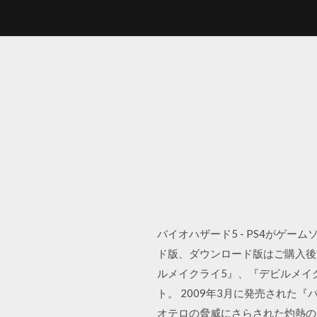
バイオハザード5 - PS4がゲ
ド版、ダウンロード版はご購入後す
ルメイクライ5』、『デビルメイク
ト。 2009年3月に発売された
オテロの脅威にさらされた灼熱の