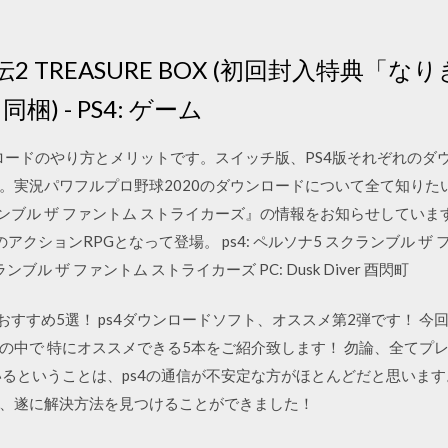
 討鬼伝2 TREASURE BOX (初回封入特
) - PS4: ゲーム
ンロードのやり方とメリットです。スイッチ版、PS4版それぞれのダ
実況パワフルプロ野球2020のダウンロードについて全て知りたい
ンブル ザ ファントム ストライカーズ』の情報をお知らせしています
クションRPGとなって登場。 ps4: ペルソナ5 スクランブル ザ
 スクランブル ザ ファントム ストライカーズ PC: Dusk Diver 酉閃町
 おすすめ5選！ ps4ダウンロードソフト、オススメ第2弾です！ 今
の中で 特にオススメできる5本をご紹介致します！ 勿論、全てプレ
るということは、ps4の通信が不安定な方がほとんどだと思います。
、遂に解決方法を見つけることができました！