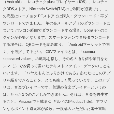
（Android）、レコチョクplus+プレイヤー（iOS）、レコチョ
ク3DSストア、Nintendo Switch(TM)のご利用が必要です。 こ
の商品はレコチョク PCストアでは購入・ダウンロード・再ダ
ウンロードできません。 華の会メールアプリのダウンロードに
ついて パソコン経由でダウンロードする場合、Googleへのロ
グインが必要となります。スマートフォンで直接ダウンロード
する場合は、QRコードを読み取り、「Androidマーケットで開
く」を選択して下さい。 CSVファイルとは、「comma
separated values」の略称を指し、その名の通り値や項目をカ
ンマ（,）で区切って書いたテキストファイル・データのことを
いいます。 「ハヤえもんはふりかけである」あなたにこのアプ
リを紹介できることを、とても嬉しく思っています。このアプ
リは、音楽プレイヤーです。普通の音楽プレイヤーというの
は、たった1つのことしかできません。それは、音楽を再生す
ること。 Amazonで月城まゆ, ギルドの{ProductTitle}。アマゾ
ンならポイント還元本が多数。一度購入いただいた電子書籍