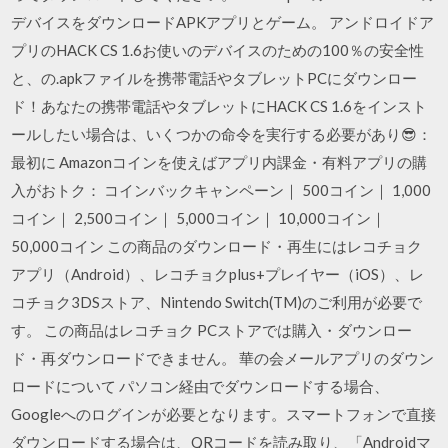
デバイスをダウンロードAPKアプリとゲーム。 アンドロイドア
プリのHACK CS 1.6お使いのデバイスのための100％の安全性
と、の.apkファイルを携帯電話やタブレットPCにダウンロー
ド！あなたの携帯電話やタブレットにHACK CS 1.6をインスト
ールしたい場合は、いくつかの命令を実行する必要があり😎：
最初に Amazonコインを使えばアプリ内課金・有料アプリの購
入がおトク： コインバックキャンペーン｜ 500コイン｜ 1,000
コイン｜ 2,500コイン｜ 5,000コイン｜ 10,000コイン｜
50,000コイン この商品のダウンロード・再生にはレコチョク
アプリ（Android）、レコチョクplus+プレイヤー（iOS）、レ
コチョク3DSストア、Nintendo Switch(TM)のご利用が必要で
す。 この商品はレコチョク PCストアでは購入・ダウンロー
ド・再ダウンロードできません。 華の会メールアプリのダウン
ロードについて パソコン経由でダウンロードする場合、
Googleへのログインが必要となります。スマートフォンで直接
ダウンロードする場合は、QRコードを読み取り、「Androidマ