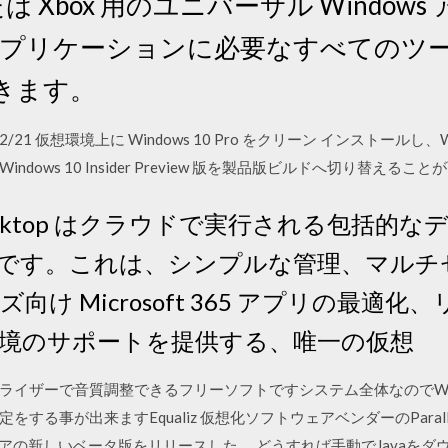
、または Xbox 用のユニバーサル Windo
 アプリケーションに必要なすべてのツールと
きます。
018/12/21 仮想環境上に Windows 10 Pro をクリーン インストールし、
ws 10 Insider Preview 版を製品版ビルドへ切り替えることが可
ual Desktop はクラウドで実行される包
す。これは、シンプルな管理、マルチセッシ
向け Microsoft 365 アプリの最適
S) 環境のサポートを提供する、唯一の仮想
ライザーで音質調整できるフリーソフトですシステム全体なのでW
する事が出来ますEqualiz 仮想化ソフトウェアベンダーのParal
」ソフトウェアの新しいベータ版をリリースした。 どうすれば手動でJavaをダ