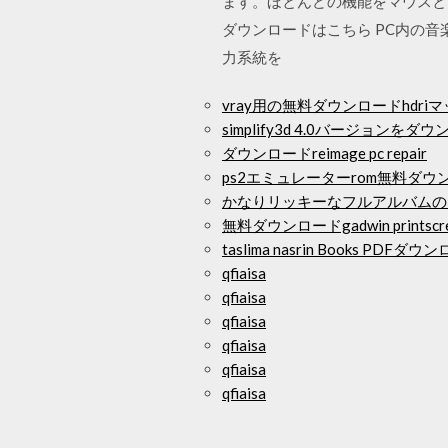
ます。ほとんどの機能をマウスと
ダウンロードはこちら PC内の音
力系統を
vray用の無料ダウンロードhdri
simplify3d 4.0バージョンをダ
ダウンロードreimage pc repair
ps2エミュレーターrom無料ダウ
かなりリッキーなフルアルバムの
無料ダウンロードgadwin printscr
taslima nasrin Books PDFダ
qfiaisa
qfiaisa
qfiaisa
qfiaisa
qfiaisa
qfiaisa