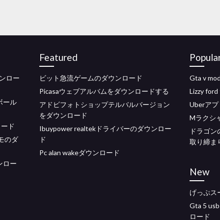
Featured
Popula
ンロー
ビット急流ゲームのダウンロード
Gta v 
Picasaウェブアルバムをダウンロードする
Lizzy f
トボール
アドビフォトショップテルバルバージョン
Uber
をダウンロード
Mラクシ
ンロード
Ibuypower realtekドライバーのダウンロー
ドラゴン
モのダ
ド
取り締ま
Pc alan wakeダウンロード
ウンロー
New
げっぷス
Gta 5
ロード