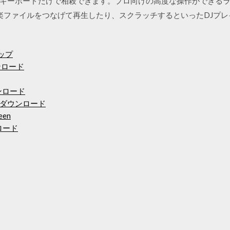
キーボードだけで相殺できます。プロ向けの高度な操作ができるライン
楽ファイルをつなげて再生したり、スクラッチするといったDJプレイ
マップ
ウンロード
ンロード
ダウンロード
een
ウンロード