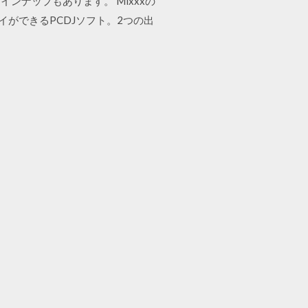
ナップもあります。 Mixxxの
ができるPCDJソフト。2つの出