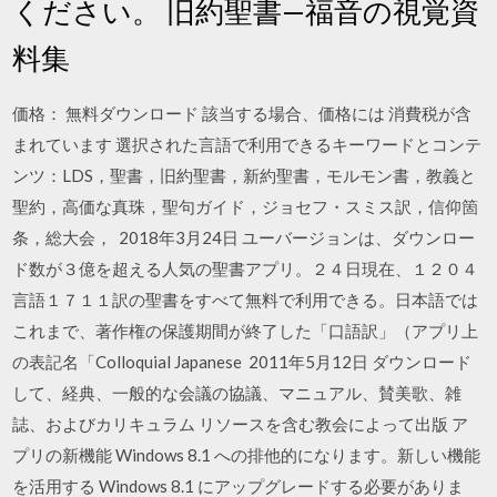
ください。 旧約聖書—福音の視覚資
料集
価格： 無料ダウンロード 該当する場合、価格には 消費税が含
まれています 選択された言語で利用できるキーワードとコンテ
ンツ：LDS，聖書，旧約聖書，新約聖書，モルモン書，教義と
聖約，高価な真珠，聖句ガイド，ジョセフ・スミス訳，信仰箇
条，総大会， 2018年3月24日 ユーバージョンは、ダウンロー
ド数が３億を超える人気の聖書アプリ。２４日現在、１２０４
言語１７１１訳の聖書をすべて無料で利用できる。日本語では
これまで、著作権の保護期間が終了した「口語訳」（アプリ上
の表記名「Colloquial Japanese 2011年5月12日 ダウンロード
して、経典、一般的な会議の協議、マニュアル、賛美歌、雑
誌、およびカリキュラム リソースを含む教会によって出版 ア
プリの新機能 Windows 8.1 への排他的になります。新しい機能
を活用する Windows 8.1 にアップグレードする必要がありま