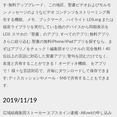
す-無料アップグレード。 この地区、聖書ビデオおよびモルモ
ン メッセージのようなビデオ コンテンツをストリーミング再
生する機能。 メモ、ブックマーク、ハイライト LDS.org または
福音ライブラリを実行している他のデバイスから同期表示を
LDS スマホの「聖書」のアプリ. すべてのアプリ; 無料アプリ.
さらに絞り込む. 聖書の無料iPhone/iPadアプリを探すなら、ま
ずはアプリノをチェック！編集部オリジナルの 完全無料！40
位以上の言語に対応した聖書アプリ; 聖句を読むだけでなく、
友達と共有することができる！ オーディオ機能、 をアプリ
で！ 様々な言語対応で、月毎にダウンロードして保存できま
す; ディスカッションやメール・SNSで共有することもできま
す.
2019/11/19
広域組織集団ストーカー エプスタイン逮捕 · A8.netの申し込み