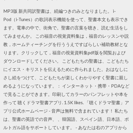
MP3版 新共同訳聖書は、続編つきのみとなりました。 i-
Pod（i-Tunes）の歌詞表示機能を使って、聖書本文も表示でき
ます。電車の中で、街角で。聖書の言葉を聴き、読む生活をし
てみませんか。 この福音の視覚資料集は，福音のレッスンや説
教，ホームティーチングを行ううえですばらしい補助教材とな
ります。クリックして，福音の視覚資料集pdf版を閲覧および
ダウンロードしてください。 こどもたちの聖書は、こどもたち
にイエス・キリストを伝えるために作られました。おはなしに
さし絵をつけて、こどもたちが楽しくわかりやすく聖書に親し
めるようになっています。： インターネット・携帯・PDAなど
で見ることができます。印刷してカラーのパンフレットや本を
作って 聴くドラマ聖書アプリ. 1.5K likes. 「聴くドラマ聖書」ア
プリ公式ホームページ - 音声は無料で含まれています！ 私たち
は、聖書の英語での音声、 、韓国語、スペイン語、日本語、ポ
ルトガル語をサポートしています。 - あなたは右のアプリから