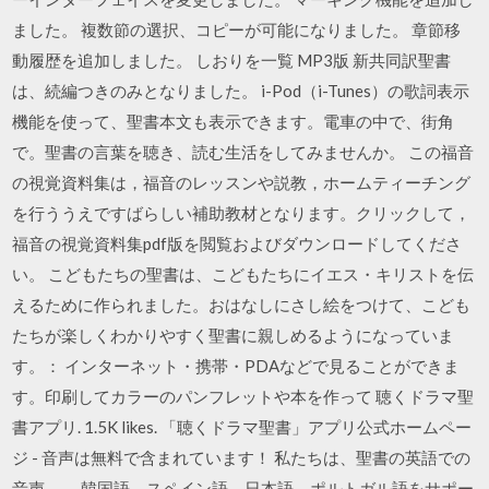
ました。 複数節の選択、コピーが可能になりました。 章節移
動履歴を追加しました。 しおりを一覧 MP3版 新共同訳聖書
は、続編つきのみとなりました。 i-Pod（i-Tunes）の歌詞表示
機能を使って、聖書本文も表示できます。電車の中で、街角
で。聖書の言葉を聴き、読む生活をしてみませんか。 この福音
の視覚資料集は，福音のレッスンや説教，ホームティーチング
を行ううえですばらしい補助教材となります。クリックして，
福音の視覚資料集pdf版を閲覧およびダウンロードしてくださ
い。 こどもたちの聖書は、こどもたちにイエス・キリストを伝
えるために作られました。おはなしにさし絵をつけて、こども
たちが楽しくわかりやすく聖書に親しめるようになっていま
す。： インターネット・携帯・PDAなどで見ることができま
す。印刷してカラーのパンフレットや本を作って 聴くドラマ聖
書アプリ. 1.5K likes. 「聴くドラマ聖書」アプリ公式ホームペー
ジ - 音声は無料で含まれています！ 私たちは、聖書の英語での
音声、 、韓国語、スペイン語、日本語、ポルトガル語をサポー