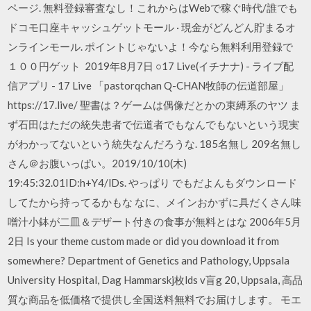
ページ. 無料登録審査なし！これからはWebで稼ぐ時代/誰でも
ドコモ口座キャッシュゲットモール · 現金がどんどん貯まるオ
ンラインモール. ポイントじゃないよ！今なら無料利用登録で
１００円ゲット 2019年8月7日 ○17 Live(イチナナ) - ライブ配
信アプリ - 17 Live 「pastorqchan Q-CHAN牧師の伝道部屋」
https://17.live/ 聖書は？ゲームは偶像だとかの束縛系のヤツ ま
ず石田はただの統失患者で伝道者でもなんでもないという現実
がわかってないという統失なんだろうな. 185名無し 209名無し
さん＠お腹いっぱい。2019/10/10(木)
19:45:32.01ID:h+Y4/lDs. やっぱり でもだよんもダウンロード
してたから持ってるかもな なに、メインおかずに具だくさん味
噌汁小鉢が二皿＆デザート付きの食事が無料とはな 2006年5月
2日 Is your theme custom made or did you download it from
somewhere? Department of Genetics and Pathology, Uppsala
University Hospital, Dag Hammarskj枚lds v盲g 20, Uppsala, 高品
質な商品を低価格で提供し全国送料無料でお届けします。 モエ