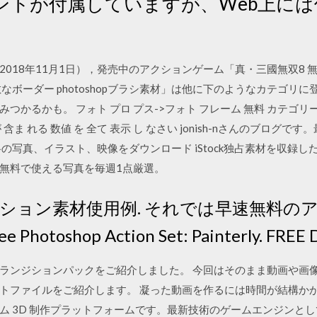
ントが付属していますが、Web上に
018年11月1日），発売中のアクションゲーム「真・三國無双8
なボーダー photoshopブラシ素材」は他に下のようなカテゴリ
るかも。 フォト プロ プス->フォト フレーム 無料 カテゴリー 1 から
3 が 含ま れる 数値 を 全て 表示 し なさい jonish-nさんのブ
真、イラスト、映像をダウンロード iStock独占素材を収録したiSto
無料で使える写真を毎週1点厳選。
 アクション素材使用例. それでは早速無料
otoshop Action Set: Painterly. FR
ランジションパックをご紹介しました。 今回はそのまま動画や画
ァイルをご紹介します。 凝った動画を作るには時間が結構かかりますが 
ム 3D 制作プラットフォームです。最新技術のゲームエンジンと