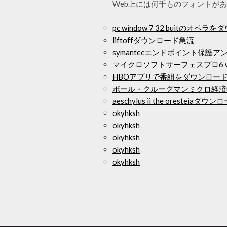
Web上には何千ものフォントがあり 2
pc window 7 32 buitのオペ
liftoffダウンロード急流
symantecエンドポイント保
マイクロソフトサーフェスプロ6 
HBOアプリで番組をダウンロー
ポール・クルーグマンミクロ経済
aeschylus ii the oresteiaダウン
okyhksh
okyhksh
okyhksh
okyhksh
okyhksh