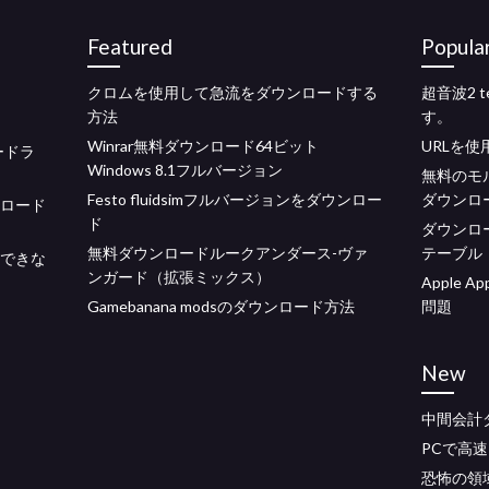
Featured
Popula
クロムを使用して急流をダウンロードする
超音波2 
方法
す。
Winrar無料ダウンロード64ビット
URLを
サードラ
Windows 8.1フルバージョン
無料のモ
Festo fluidsimフルバージョンをダウンロー
ダウンロ
ウンロード
ド
ダウンロ
無料ダウンロードルークアンダース-ヴァ
テーブル
ドできな
ンガード（拡張ミックス）
Apple 
Gamebanana modsのダウンロード方法
問題
New
中間会計
PCで高速
恐怖の領