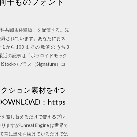
は何千ものフォント
 無料共闘＆体験版」を配信する。先
に登録されています。あなたにおス
 100 まで の 数値 の うち 3
ログです。最近の記事は「ポラロイドモック
ckのプラス（Signature）コ
のアクション素材を4つ
EE DOWNLOAD：https
像を差し替えるだけで使えるプレ
Unreal Engine は世界で
して常に進化を続けているだけでは