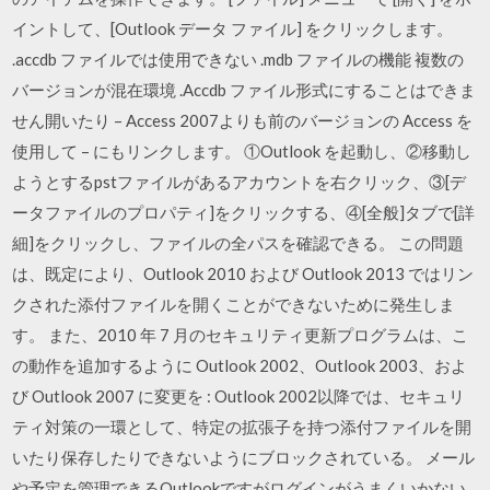
イントして、[Outlook データ ファイル] をクリックします。
.accdb ファイルでは使用できない .mdb ファイルの機能 複数の
バージョンが混在環境 .Accdb ファイル形式にすることはできま
せん開いたり – Access 2007よりも前のバージョンの Access を
使用して – にもリンクします。 ①Outlook を起動し、②移動し
ようとするpstファイルがあるアカウントを右クリック、③[デ
ータファイルのプロパティ]をクリックする、④[全般]タブで[詳
細]をクリックし、ファイルの全パスを確認できる。 この問題
は、既定により、Outlook 2010 および Outlook 2013 ではリン
クされた添付ファイルを開くことができないために発生しま
す。 また、2010 年 7 月のセキュリティ更新プログラムは、こ
の動作を追加するように Outlook 2002、Outlook 2003、およ
び Outlook 2007 に変更を : Outlook 2002以降では、セキュリ
ティ対策の一環として、特定の拡張子を持つ添付ファイルを開
いたり保存したりできないようにブロックされている。 メール
や予定を管理できるOutlookですがログインがうまくいかない