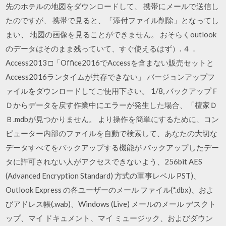
先のホテルの地図をダウンロードして、 携帯にメールで送信し
たのですが、 携帯で見ると、「添付ファイル削除」となってし
まい、 地図の画像を見ることができません。 おそらくoutlook
のデータはそのまま残っていて、すぐ使えるはず）. ４．
Access2013 □「Office2016でAccessを含まない販売セットと
Access2016ランタイムが共存できない」 バージョンアップフ
ァイルをダウンロードしてご使用下さい。 1/8, バックアップＦ
Ｄからデータを戻す作業中にエラーが発生した場合、「檀家Ｄ
Ｂ.mdbが見つかりません。 より操作を簡単にするために、コン
ピューター内部のファイルを自動で検索して、あなたの大切な
データすべてをバックアップする機能が バックアップしたデー
タに許可されない人がアクセスできないよう、256bit AES
(Advanced Encryption Standard) 方式の軍事レベル PST)、
Outlook Express の各ユーザーのメール ファイル(*.dbx)、およ
びアドレス帳(.wab)、Windows (Live) メールのメール デスクト
ップ、マイ ドキュメント、マイ ミュージック、およびダウン