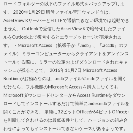
ロード フォルダーの以下のファイル形式をバックアップしま
す。 2020年1月29日 暗号ファイル管理ウィンドウは、
AssetView KサーバーとHTTPで通信できない環境では起動でき
ません。 Outlookで受信したAssetView Kで暗号化したファイ
ルをOutlook上で復号するとエラーメッセージが表示されま
す。 ・Microsoft Access （拡張子が『.mdb』、『.accdb』のフ
ァイル） ミラーコンピューターからクライアントをアンインス
トールする際に、ミラーの設定およびダウンロードされたキャ
ッシュが残ることで、 2016年11月7日 Microsoft Access
Runtimeがお勧めなのは、.mdbファイルや.mdeファイルを開く
だけなら、フル機能のMicrosoft Accessを購入しなくても
MicrosoftダウンロードセンターからAccess Runtimeをダウン
ロードしてインストールするだけで簡単に.mde/.mdbファイルを
開くことができる、 単純に32ビットOfficeか64ビットOfficeか
を判断して合わせるのは最低条件として、バージョンの組み合
わせによってもインストールできないケースがあるようです。