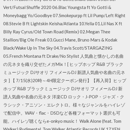
Vert/Futsal Shuffle 2020 06.Blac Youngsta ft Yo Gotti &
Moneybagg Yo/Goodbye 07.Smokepurpp ft Lil Pump/Left Right
08.Stevie B ft Lightskin Keisha/Atlanta 10.Yella 01.Lil Nas X ft
Billy Ray Cyrus/Old Town Road (Remix) 02.Megan Thee
Stallion/Big Ole Freak 03.Gucci Mane, Bruno Mars & Kodak
Black/Wake Up In The Sky 04.Travis Scott/STARGAZING
05.French Montana ft Drake/No Stylist 人気曲と懐かしの名曲
の元ネタを織り交ぜたメガMix！[ ヒップホップ R&B ブラック
ミュージック DJサオリ フィメールDJ 新譜人気曲や名曲の元ネ
タ ] 【 7/15(水)20時～4H限定クーポン発行】【再入荷】ヒップ
ホップ R&B ブラックミュージック DJサオリ フィメールDJ 新
譜人気曲や名曲の元ネタ 洋楽CD ロック・J-POP・ジャズ・ク
ラシック・アニソン・エレクトロ。様々なジャンルをハイレゾ
で配信中。WAV・flac・DSDなど各種フォーマット選択も可
能。ハイレゾ聴くならe-onkyo music！ Walk Alone (feat. Tom
Walker) Rudimental, Tom Walker Atlantic Records UK 17.YFN