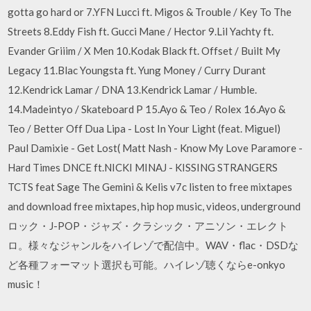
gotta go hard or 7.YFN Lucci ft. Migos & Trouble / Key To The
Streets 8.Eddy Fish ft. Gucci Mane / Hector 9.Lil Yachty ft.
Evander Griiim / X Men 10.Kodak Black ft. Offset / Built My
Legacy 11.Blac Youngsta ft. Yung Money / Curry Durant
12.Kendrick Lamar / DNA 13.Kendrick Lamar / Humble.
14.Madeintyo / Skateboard P 15.Ayo & Teo / Rolex 16.Ayo &
Teo / Better Off Dua Lipa - Lost In Your Light (feat. Miguel)
Paul Damixie - Get Lost( Matt Nash - Know My Love Paramore -
Hard Times DNCE ft.NICKI MINAJ - KISSING STRANGERS
TCTS feat Sage The Gemini & Kelis v7c listen to free mixtapes
and download free mixtapes, hip hop music, videos, underground
ロック・J-POP・ジャズ・クラシック・アニソン・エレクト
ロ。様々なジャンルをハイレゾで配信中。WAV・flac・DSDな
ど各種フォーマット選択も可能。ハイレゾ聴くならe-onkyo
music！