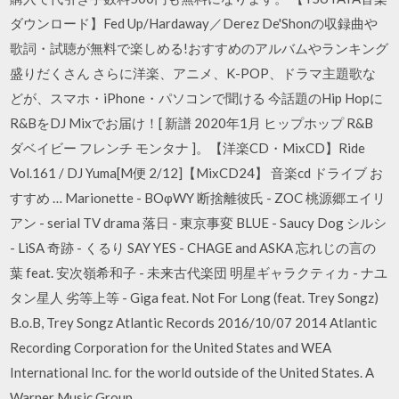
ダウンロード】Fed Up/Hardaway／Derez De'Shonの収録曲や
歌詞・試聴が無料で楽しめる!おすすめのアルバムやランキング
盛りだくさん さらに洋楽、アニメ、K-POP、ドラマ主題歌な
どが、スマホ・iPhone・パソコンで聞ける 今話題のHip Hopに
R&BをDJ Mixでお届け！[ 新譜 2020年1月 ヒップホップ R&B
ダベイビー フレンチ モンタナ ]。【洋楽CD・MixCD】Ride
Vol.161 / DJ Yuma[M便 2/12]【MixCD24】 音楽cd ドライブ お
すすめ … Marionette - BOφWY 断捨離彼氏 - ZOC 桃源郷エイリ
アン - serial TV drama 落日 - 東京事変 BLUE - Saucy Dog シルシ
- LiSA 奇跡 - くるり SAY YES - CHAGE and ASKA 忘れじの言の
葉 feat. 安次嶺希和子 - 未来古代楽団 明星ギャラクティカ - ナユ
タン星人 劣等上等 - Giga feat. Not For Long (feat. Trey Songz)
B.o.B, Trey Songz Atlantic Records 2016/10/07 2014 Atlantic
Recording Corporation for the United States and WEA
International Inc. for the world outside of the United States. A
Warner Music Group