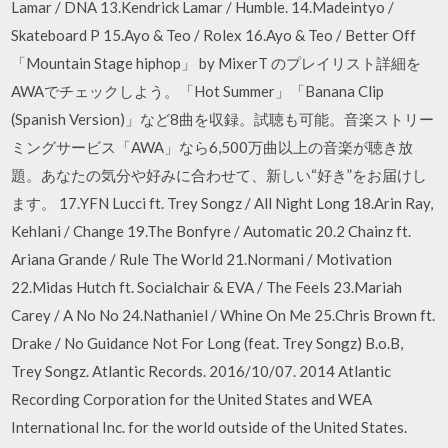
Lamar / DNA 13.Kendrick Lamar / Humble. 14.Madeintyo /
Skateboard P 15.Ayo & Teo / Rolex 16.Ayo & Teo / Better Off
「Mountain Stage hiphop」 by MixerT のプレイリスト詳細を
AWAでチェックしよう。「Hot Summer」「Banana Clip
(Spanish Version)」など8曲を収録。試聴も可能。音楽ストリー
ミングサービス「AWA」なら6,500万曲以上の音楽が聴き放
題。あなたの気分や好みに合わせて、新しい“好き”をお届けし
ます。 17.YFN Lucci ft. Trey Songz / All Night Long 18.Arin Ray,
Kehlani / Change 19.The Bonfyre / Automatic 20.2 Chainz ft.
Ariana Grande / Rule The World 21.Normani / Motivation
22.Midas Hutch ft. Socialchair & EVA / The Feels 23.Mariah
Carey / A No No 24.Nathaniel / Whine On Me 25.Chris Brown ft.
Drake / No Guidance Not For Long (feat. Trey Songz) B.o.B,
Trey Songz. Atlantic Records. 2016/10/07. 2014 Atlantic
Recording Corporation for the United States and WEA
International Inc. for the world outside of the United States.