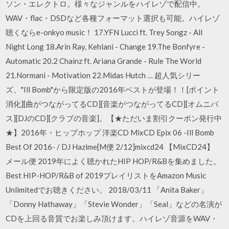
ソン・エレクトロ。様々なジャンルをハイレゾで配信中。
WAV・flac・DSDなど各種フォーマット選択も可能。ハイレゾ
聴くならe-onkyo music！ 17.YFN Lucci ft. Trey Songz - All
Night Long 18.Arin Ray, Kehlani - Change 19.The Bonfyre -
Automatic 20.2 Chainz ft. Ariana Grande - Rule The World
21.Normani - Motivation 22.Midas Hutch … 超人気シリー
ズ、"Ill Bomb"から限定版の2016年ベストが登場！！[ポイント
消化][曲がつながってるCD][音楽がつながってるCD][オムニバ
ス][DJのCD][クラブの音楽]。【★ただいま割引クーポン発行中
★】2016年・ヒップホップ 洋楽CD MixCD Epix 06 -Ill Bomb
Best Of 2016- / DJ Hazime[M便 2/12]mixcd24 【MixCD24】
メール便 2019年によく聴かれたHIP HOP/R&Bを集めました。
Best HIP-HOP/R&B of 2019プレイリストをAmazon Music
Unlimitedでお聴きください。 2018/03/11 「Anita Baker」
「Donny Hathaway」「Stevie Wonder」「Seal」などの名演が
CDを上回る音質でお楽しみ頂けます。ハイレゾ音源をWAV・