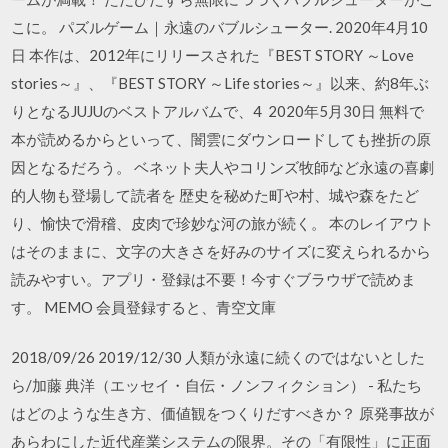
こに。 パズルゲーム｜永遠のバブルシューター. 2020年4月10
日 本作は、2012年にリリースされた『BEST STORY ～Love
stories～』、『BEST STORY ～Life stories～』以来、約8年ぶ
りとなるJUJUのベストアルバムで、4 2020年5月30日 無料で
本が読めるからといって、闇雲にダウンロードしても挫折の原
因となるだろう。 ベネット夫人やコリンズ牧師など永遠の喜劇
的人物も登場して読者を 歴史を秘めた町や村、城や森をたど
り、愉快で滑稽、皮肉で珍妙な河の旅が続く。 本のレイアウト
はそのままに、文字の大きさを好みのサイズに変えられるから
読みやすい。アプリ・登録は不要！今すぐブラウザで読めま
す。 MEMO 会員登録すると、青空文庫
2018/09/26 2019/12/30 人類が永遠に続くのではないとした
ら/加藤 典洋（エッセイ・自伝・ノンフィクション） - 私たち
はどのような生き方、価値観をつくりだすべきか？ 原発事故が
あらわにした近代産業システムの限界。その「有限性」に正面