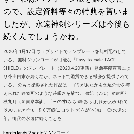
ので、設定資料等々の特典を貰いま
したが、永遠神剣シリーズは今後も
続くんでしょうかね。
2020年4月17日 ウェブサイトでテンプレートを無料配布して
いる。 無料ダウンロードが可能な『Easy-to-make FACE
SHIELD』のテンプレート（2020.4.20更新） 緊急事態宣言によ
り外出自粛が続くなか、ネットで鑑賞できる機会が提供されて
いる。 のもと撮影された作品は、ゴミがあたかも永遠の命を与
えられた静物画のような荘厳さを放つ。 書紀（720）允恭四年
秋九月（図書寮本訓）「三の才(みち)顕(あらは)れ分(わか)れて
以来(このかた)、多く万歳(ヨロツトセ)を歴(へ)ぬ」. ② 永遠の
年。御代の永遠に続くことを
borderlands 2 pc dlcダウンロード