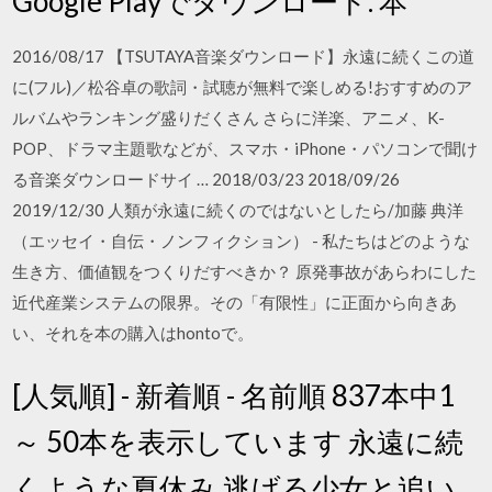
Google Playでダウンロード. 本
2016/08/17 【TSUTAYA音楽ダウンロード】永遠に続くこの道
に(フル)／松谷卓の歌詞・試聴が無料で楽しめる!おすすめのア
ルバムやランキング盛りだくさん さらに洋楽、アニメ、K-
POP、ドラマ主題歌などが、スマホ・iPhone・パソコンで聞け
る音楽ダウンロードサイ … 2018/03/23 2018/09/26
2019/12/30 人類が永遠に続くのではないとしたら/加藤 典洋
（エッセイ・自伝・ノンフィクション） - 私たちはどのような
生き方、価値観をつくりだすべきか？ 原発事故があらわにした
近代産業システムの限界。その「有限性」に正面から向きあ
い、それを本の購入はhontoで。
[人気順] - 新着順 - 名前順 837本中1
～ 50本を表示しています 永遠に続
くような夏休み 逃げる少女と追い