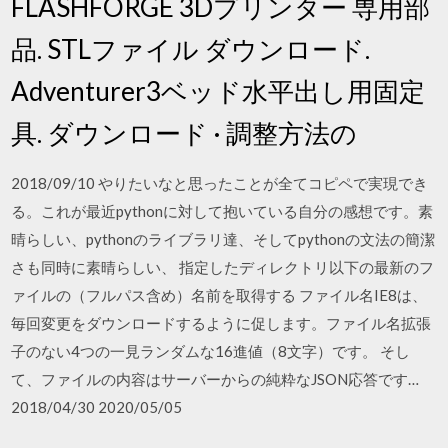
FLASHFORGE 3Dプリンター 専用部
品. STLファイル ダウンロード.
Adventurer3ベッド水平出し用固定
具. ダウンロード · 調整方法の
2018/09/10 やりたいなと思ったことが全てコピペで実現でき
る。これが最近pythonに対して抱いている自分の感想です。素
晴らしい、pythonのライブラリ達、そしてpythonの文法の簡潔
さも同時に素晴らしい、 指定したディレクトリ以下の最新のフ
ァイルの（フルパス含め）名前を取得する ファイル名IE8は、
毎回変更をダウンロードするように促します。ファイル名拡張
子のない4つの一見ランダムな16進値（8文字）です。 そし
て、ファイルの内容はサーバーからの純粋なJSON応答です…
2018/04/30 2020/05/05