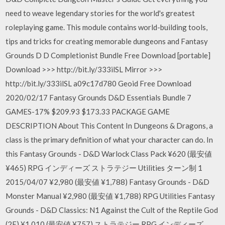
need to weave legendary stories for the world's greatest
roleplaying game. This module contains world-building tools,
tips and tricks for creating memorable dungeons and Fantasy
Grounds D D Completionist Bundle Free Download [portable]
Download >>> http://bit.ly/333ilSL Mirror >>>
http://bit.ly/333ilSL a09c17d780 Geoid Free Download
2020/02/17 Fantasy Grounds D&D Essentials Bundle 7
GAMES-17% $209.93 $173.33 PACKAGE GAME
DESCRIPTION About This Content In Dungeons & Dragons, a
class is the primary definition of what your character can do. In
this Fantasy Grounds - D&D Warlock Class Pack ¥620 (最安値
¥465) RPG インディーズ ストラテジー Utilities ターン制 1
2015/04/07 ¥2,980 (最安値 ¥1,788) Fantasy Grounds - D&D
Monster Manual ¥2,980 (最安値 ¥1,788) RPG Utilities Fantasy
Grounds - D&D Classics: N1 Against the Cult of the Reptile God
(2E) ¥1,010 (最安値 ¥757) ストラテジー RPG インディーズ