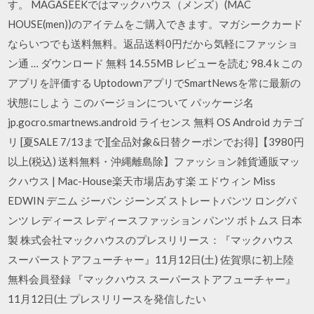
す。 MAGASEEKではマックハウス（メンズ）(MAC
HOUSE(men))のアイテムをご購入できます。マガシークカード
ならいつでも送料無料。返品送料0円だから気軽にファッショ
ン通 … ダウンロード 無料 14.55MB レビューを読む 98.4 k この
アプリを評価する UptodownアプリでSmartNewsを常に最新の
状態にしよう このバージョンについて パッケージ名
jp.gocro.smartnews.android ライセンス 無料 OS Android カテゴ
リ [夏SALE 7/13まで][全品対象&日替クーポンでお得]【3980円
以上(税込) 送料無料・沖縄離島除】ファッション雑貨通販マッ
クハウス | Mac-House楽天市場店あす楽 エドウィン Miss
EDWIN デニム ジーパン ジーンズ ストレートパンツ ロングパ
ンツ レディース レディースファッション パンツ ボトムス 日本
製 株式会社マックハウスのプレスリリース：『マックハウス
スーパーストアフューチャー』11月12日(土) 佐賀県に初上陸
無料会員登録 『マックハウス スーパーストアフューチャー』
11月12日(土 プレスリリースを発信したい