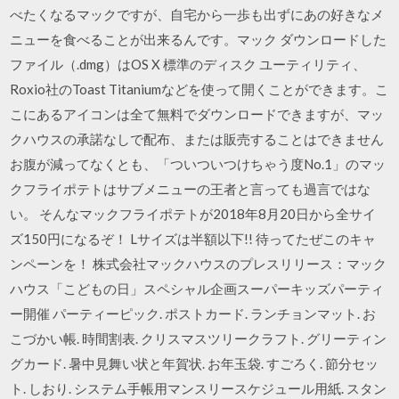
べたくなるマックですが、自宅から一歩も出ずにあの好きなメ
ニューを食べることが出来るんです。マック ダウンロードした
ファイル（.dmg）はOS X 標準のディスク ユーティリティ、
Roxio社のToast Titaniumなどを使って開くことができます。こ
こにあるアイコンは全て無料でダウンロードできますが、マッ
クハウスの承諾なしで配布、または販売することはできません
お腹が減ってなくとも、「ついついつけちゃう度No.1」のマッ
クフライポテトはサブメニューの王者と言っても過言ではな
い。 そんなマックフライポテトが2018年8月20日から全サイ
ズ150円になるぞ！ Lサイズは半額以下!! 待ってたぜこのキャ
ンペーンを！ 株式会社マックハウスのプレスリリース：マック
ハウス「こどもの日」スペシャル企画スーパーキッズパーティ
ー開催 パーティーピック. ポストカード. ランチョンマット. お
こづかい帳. 時間割表. クリスマスツリークラフト. グリーティン
グカード. 暑中見舞い状と年賀状. お年玉袋. すごろく. 節分セッ
ト. しおり. システム手帳用マンスリースケジュール用紙. スタン