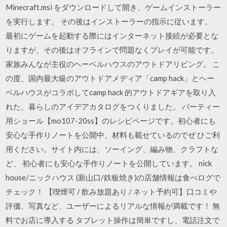
Minecraft.msi をダウンロードして開き、ゲームインストーラー
を実行します。 その後はインストーラーの指示に従います。
最初にゲームを起動する際にはインターネット接続が必要とな
りますが、その後はオフラインで問題なくプレイが可能です。
家族みんなが主役のヘーベルハウスのアウトドアリビング。 こ
の度、国内最大級のアウトドアメディア「camp hack」とヘー
ベルハウスがコラボしてcamp hack 的アウトドアギアを取り入
れた、暮らしのアイデアカタログをつくりました。 パーティー
用ショール【mo107-20ss】のレシピページです。初心者にも
安心な手作りノートを公開中、材料も載せているのでぜ ひご利
用ください。サイト内には、ソーイング、編み物、クラフトな
ど、 初心者にも安心な手作りノートを公開しています。 nick
house/ニックハウス (新山口/鉄板焼き)の店舗情報は食べログで
チェック！ 【喫煙可 / 飲み放題あり / ネット予約可】口コミや
評価、写真など、ユーザーによるリアルな情報が満載です！ 無
料でお店に導入する タブレット操作は簡単ですし、電話注文で